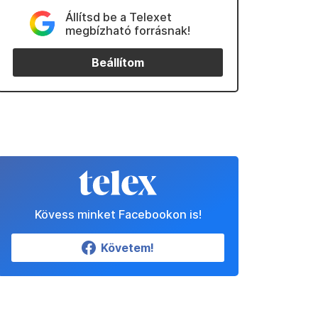
Állítsd be a Telexet
megbízható forrásnak!
Beállítom
Kövess minket Facebookon is!
Követem!