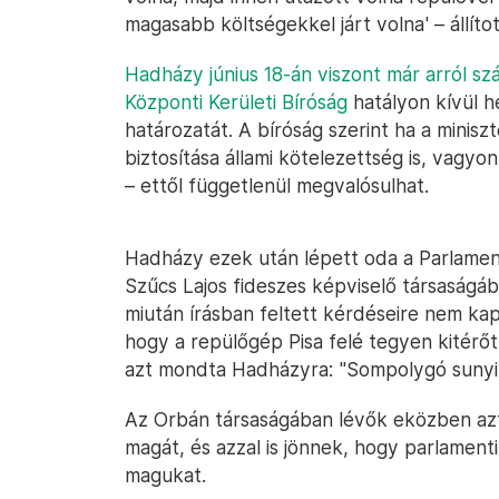
magasabb költségekkel járt volna' – állíto
Hadházy június 18-án viszont már arról sz
Központi Kerületi Bíróság
hatályon kívül h
határozatát. A bíróság szerint ha a minisz
biztosítása állami kötelezettség is, vagyo
– ettől függetlenül megvalósulhat.
Hadházy ezek után lépett oda a Parlament
Szűcs Lajos fideszes képviselő társaságá
miután írásban feltett kérdéseire nem kapo
hogy a repülőgép Pisa felé tegyen kitérő
azt mondta Hadházyra: "Sompolygó sunyi
Az Orbán társaságában lévők eközben az
magát, és azzal is jönnek, hogy parlamen
magukat.