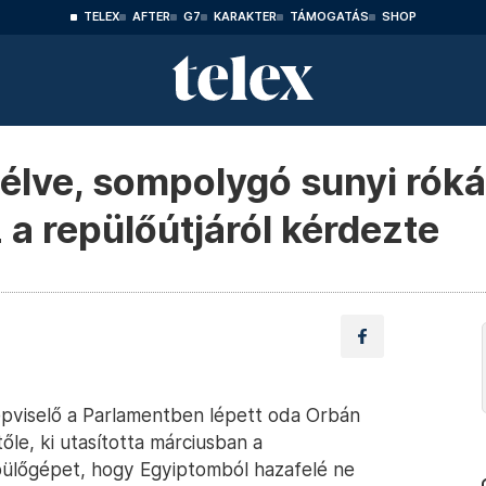
TELEX
AFTER
G7
KARAKTER
TÁMOGATÁS
SHOP
élve, sompolygó sunyi rók
 a repülőútjáról kérdezte
pviselő a Parlamentben lépett oda Orbán
őle, ki utasította márciusban a
epülőgépet, hogy Egyiptomból hazafelé ne