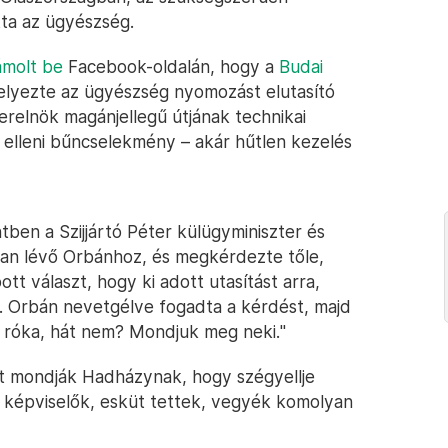
tta az ügyészség.
ámolt be
Facebook-oldalán, hogy a
Budai
elyezte az ügyészség nyomozást elutasító
terelnök magánjellegű útjának technikai
n elleni bűncselekmény – akár hűtlen kezelés
ben a Szijjártó Péter külügyminiszter és
ban lévő Orbánhoz, és megkérdezte tőle,
tt választ, hogy ki adott utasítást arra,
t. Orbán nevetgélve fogadta a kérdést, majd
 róka, hát nem? Mondjuk meg neki."
t mondják Hadházynak, hogy szégyellje
ti képviselők, esküt tettek, vegyék komolyan