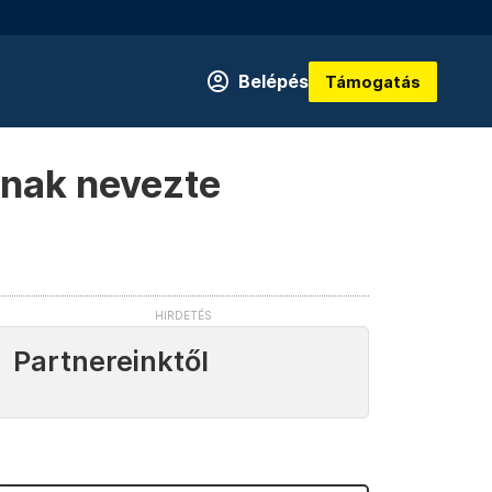
Belépés
Támogatás
ának nevezte
Partnereinktől