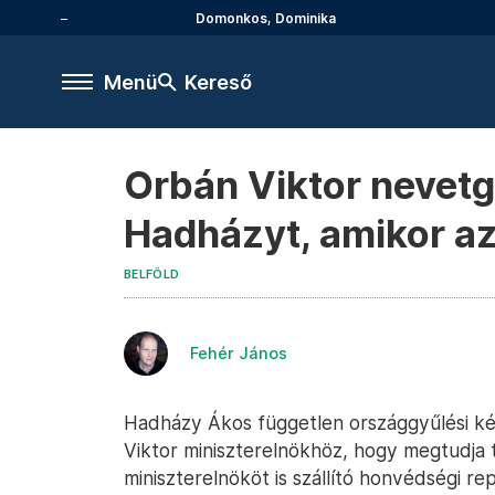
Domonkos, Dominika
Menü
Kereső
Orbán Viktor nevetg
Hadházyt, amikor az
BELFÖLD
Fehér János
Hadházy Ákos független országgyűlési ké
Viktor miniszterelnökhöz, hogy megtudja t
miniszterelnököt is szállító honvédségi r