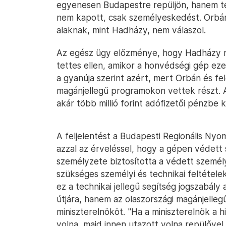
egyenesen Budapestre repüljön, hanem te
nem kapott, csak személyeskedést. Orbán
alaknak, mint Hadházy, nem válaszol.
Az egész ügy előzménye, hogy Hadházy má
tettes ellen, amikor a honvédségi gép ezer
a gyanúja szerint azért, mert Orbán és f
magánjellegű programokon vettek részt. A 
akár több millió forint adófizetői pénzbe 
A feljelentést a Budapesti Regionális Nyom
azzal az érveléssel, hogy a gépen védett
személyzete biztosította a védett személ
szükséges személyi és technikai feltétele
ez a technikai jellegű segítség jogszabály
útjára, hanem az olaszországi magánjellegű
miniszterelnököt. "Ha a miniszterelnök a h
volna, majd innen utazott volna repülőve