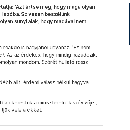
tatja: “Azt értse meg, hogy maga olyan
ll szóba. Szívesen beszélünk
olyan sunyi alak, hogy magával nem
 reakció is nagyjából ugyanaz. “Ez nem
e)
. Az az érdekes, hogy mindig hazudozik,
Komolyan mondom. Szőrét hullató rossz
débb állt, érdemi válasz nélkül hagyva
tban kerestük a miniszterelnök szóvivőjét,
tjük vele a cikket.