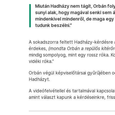
Miután Hadházy nem tágít, Orbán foly
sunyi alak, hogy magával senki sem á
mindenkivel mindenről, de maga egy 
tudunk beszélni.”
A sokadszorra feltett Hadházy-kérdésre a
érdekes,
(mondta Orbán a repülős kitérőr
mindig sompolyog, mint egy rossz róka. 
vidéki róka.”
Orbán végül képviselőtársai gyűrűjében o
Hadházyt.
A videófelvétellel és tartalmával kapcsola
amint választ kapunk a kérdéseinkre, frissí