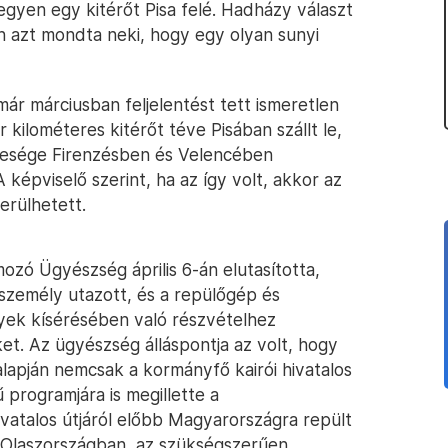
gyen egy kitérőt Pisa felé. Hadházy választ
 azt mondta neki, hogy egy olyan sunyi
r márciusban feljelentést tett ismeretlen
 kilométeres kitérőt téve Pisában szállt le,
elesége Firenzésben és Velencében
képviselő szerint, ha az így volt, akkor az
kerülhetett.
ozó Ügyészség április 6-án elutasította,
 személy utazott, és a repülőgép és
yek kísérésében való részvételhez
ket. Az ügyészség álláspontja az volt, hogy
 alapján nemcsak a kormányfő kairói hivatalos
 programjára is megillette a
ivatalos útjáról előbb Magyarországra repült
l Olaszországban, az szükségszerűen