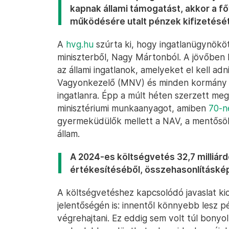
kapnak állami támogatást, akkor a fő
működésére utalt pénzek kifizetését –
A
hvg.hu
szúrta ki, hogy ingatlanügynököt
miniszterből, Nagy Mártonból. A jövőben 
az állami ingatlanok, amelyeket el kell ad
Vagyonkezelő (MNV) és minden kormány ke
ingatlanra. Épp a múlt héten szerzett me
minisztériumi munkaanyagot, amiben
70-né
gyermeküdülők mellett a NAV, a mentősök 
állam.
A 2024-es költségvetés 32,7 milliárd
értékesítéséből, összehasonlításképp 
A költségvetéshez kapcsolódó javaslat kics
jelentőségén is: innentől könnyebb lesz p
végrehajtani. Ez eddig sem volt túl bonyo