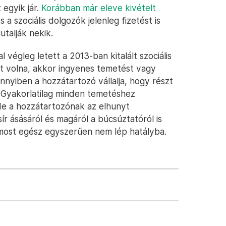
 egyik jár.
Korábban már eleve kivételt
 a szociális dolgozók jelenleg fizetést is
utalják nekik.
 végleg letett a 2013-ban kitalált szociális
t volna, akkor ingyenes temetést vagy
nnyiben a hozzátartozó vállalja, hogy részt
 Gyakorlatilag minden temetéshez
 de a hozzátartozónak az elhunyt
 sír ásásáról és magáról a búcsúztatóról is
 most egész egyszerűen nem lép hatályba.