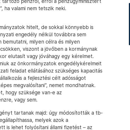
tartozó pénzről, erről a pénzügyminisztert
t”, ha valami nem tetszik neki.
ányzatok hitelt, de sokkal könnyebb is
mányzati engedély nélkül továbbra sem
 bemutatni, milyen célra és milyen
y csökken, viszont a jövőben a kormánynak
kor elutasít vagy jóváhagy egy kérelmet.
adniuk az önkormányzatok engedélykérelmeit
zati feladat ellátásához szükséges kapacitás
llalkozás a fejlesztési célt adósságot
 képes megvalósítani”, nemet mondhatnak.
t, hogy szüksége van-e az
nzre, vagy sem.
gényt tartanak majd: úgy módosították a tb-
gállapíthassa, melyek azok a
 is lehet folyósítani állami fizetést – az