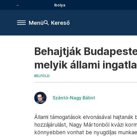
Ibolya
Menü
Kereső
Behajtják Budapesten
melyik állami ingatla
BELFÖLD
Szántó-Nagy Bálint
Állami támogatások elvonásával hajtanák be
hozzájárulást, Nagy Mártonból kvázi korm
könnyebben vonhat be nyugdíjas munkaer