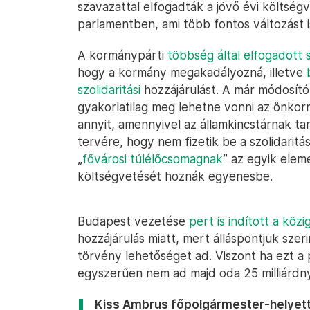
szavazattal elfogadták a jövő évi költség
parlamentben, ami több fontos változást i
A kormánypárti
többség által elfogadott 
hogy a kormány megakadályozná, illetve
szolidaritási
hozzájárulást. A már módosítók
gyakorlatilag meg lehetne vonni az önkor
annyit, amennyivel az államkincstárnak ta
tervére, hogy nem fizetik be a szolidaritá
„
fővárosi túlélőcsomagnak
” az egyik elem
költségvetését hoznák egyenesbe.
Budapest vezetése
pert is indított a köz
hozzájárulás miatt, mert álláspontjuk szerin
törvény lehetőséget ad. Viszont ha ezt a
egyszerűen nem ad majd oda 25 milliárdny
Kiss Ambrus főpolgármester-helyet