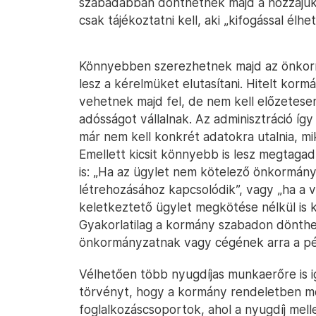
szabadabban dönthetnek majd a hozzájuk 
csak tájékoztatni kell, aki „kifogással élhe
Könnyebben szerezhetnek majd az önkorm
lesz a kérelmüket elutasítani. Hitelt kor
vehetnek majd fel, de nem kell előzetesen
adósságot vállalnak. Az adminisztráció íg
már nem kell konkrét adatokra utalnia, mi
Emellett kicsit könnyebb is lesz megtag
is: „Ha az ügylet nem kötelező önkormány
létrehozásához kapcsolódik”, vagy „ha a vá
keletkeztető ügylet megkötése nélkül is
Gyakorlatilag a kormány szabadon dönthe
önkormányzatnak vagy cégének arra a pé
Vélhetően több nyugdíjas munkaerőre is i
törvényt, hogy a kormány rendeletben me
foglalkozáscsoportok, ahol a nyugdíj mellett