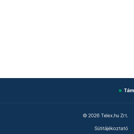
Tám
© 2026 Telex.hu Zrt.
Sütitájékoztató