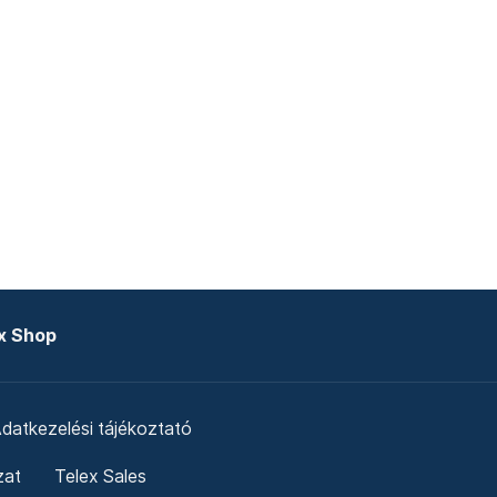
x Shop
datkezelési tájékoztató
zat
Telex Sales