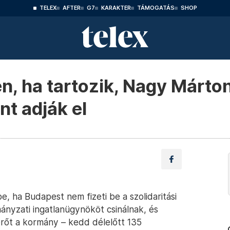
TELEX
AFTER
G7
KARAKTER
TÁMOGATÁS
SHOP
, ha tartozik, Nagy Márton j
nt adják el
, ha Budapest nem fizeti be a szolidaritási
ányzati ingatlanügynököt csinálnak, és
őt a kormány – kedd délelőtt 135