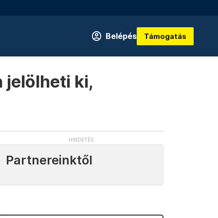
Belépés
Támogatás
elölheti ki,
Partnereinktől