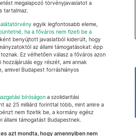
vetést megalapozó törvényjavaslatot a
s tartalmaz.
salátatörvény
egyik legfontosabb eleme,
büntetné, ha a főváros nem fizeti be a
ént benyújtott javaslatból kiderült, hogy
mányzatoktól az állami támogatásokat: épp
rtoznak. Ez vélhetően válasz a főváros azon
si hozzájárulás egy részét, ami annak
e, amivel Budapest forráshiányos
igazgatási bíróságon
a szolidaritási
t az 25 milliárd forinttal több, mint amire a
 pénzt nem fizetik be, a kormány egész
i állami támogatást Budapestnek.
tes azt mondta, hogy amennyiben nem