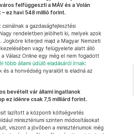
város felfüggeszti a MÁV és a Volán
 ez havi 548 millió forint.
 csinálnak a gazdaságfejlesztési
Nagy rendeletben jelölheti ki, melyek azok
ni. Jogköre kiterjed majd a Magyar Nemzeti
zelésében vagy felügyelete alatt álló
g a Válasz Online egy még el nem fogadott
l több állami üdülő eladásáról írnak
:
és a honvédség nyaralóit is eladná az
os bevételt vár állami ingatlanok
ez idénre csak 7,5 milliárd forint.
it lazított a központi költségvetés
éldául minisztériumi szinten módosításokat
lult, viszont a jövőben a minisztériumok még