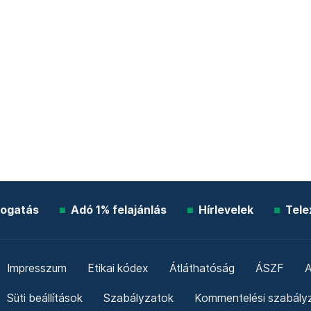
ogatás
Adó 1% felajánlás
Hírlevelek
Tele
Impresszum
Etikai kódex
Átláthatóság
ÁSZF
A
Süti beállítások
Szabályzatok
Kommentelési szabály