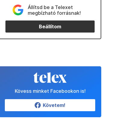
Állítsd be a Telexet
megbízható forrásnak!
Beállítom
Kövess minket Facebookon is!
Követem!