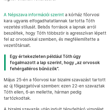
A Népszava információi szerint
a kórház főorvosi
kara ugyanis elfogadhatatlannak tartotta Tóth
vezetési stílusát. Belsős források a lapnak arról
beszéltek, hogy Tóth többször is agresszívan lépett
fel az orvosokkal szemben, és megfélemlítette a
vezetőtársait.
Egy értekezleten például Tóth úgy
fogalmazott a lap szerint, hogy „az orvosok
fehérgalléros bűnözők”.
Május 25-én a főorvosi kar bizalmi szavazást tartott
az új főigazgatóval szemben: ezen 22-en szavaztak
Tóth ellen, 6-an mellette, hárman pedig
tartózkodtak.
A bizalmi szavazás után indult tényfeltáró vizsgálat