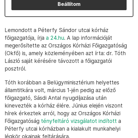
Beállítom
Lemondott a Péterfy Sándor utcai kórház
főigazgatója, írja
a 24.hu
. A lap információját
megerősítette az Országos Kórházi Főigazgatóság
(Okfő) is, amely közleményében azt írta: dr. Tóth
László saját kérésére távozott a főigazgatói
posztról.
Tóth korábban a Belügyminisztérium helyettes
államtitkára volt, március 1-jén pedig az előző
főigazgató, Sásdi Antal nyugdíjazása után
kinevezték a kórház élére. Június elején viszont
hírek érkeztek arról, hogy az Országos Kórházi
Főigazgatóság
tényfeltáró vizsgálatot indított
a
Péterfy utcai kórházban a kialakult munkahelyi
légkör okainak feltárására.