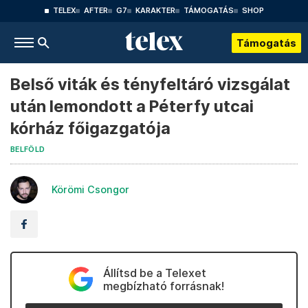
TELEX
AFTER
G7
KARAKTER
TÁMOGATÁS
SHOP
Támogatás
Belső viták és tényfeltáró vizsgálat
után lemondott a Péterfy utcai
kórház főigazgatója
BELFÖLD
Körömi Csongor
Állítsd be a Telexet
megbízható forrásnak!