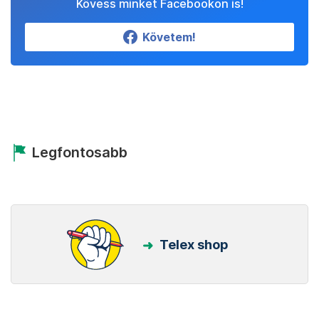
Kövess minket Facebookon is!
Követem!
Legfontosabb
Telex shop