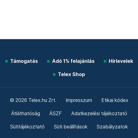
Támogatás
Adó 1% felajánlás
Hírlevelek
Telex Shop
© 2026 Telex.hu Zrt.
Impresszum
Etikai kódex
Átláthatóság
ÁSZF
Adatkezelési tájékoztató
Sütitájékoztató
Süti beállítások
Szabályzatok