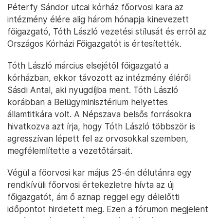
Péterfy Sándor utcai kórház főorvosi kara az
intézmény élére alig három hónapja kinevezett
főigazgató, Tóth László vezetési stílusát és erről az
Országos Kórházi Főigazgatót is értesítették.
Tóth László március elsejétől főigazgató a
kórházban, ekkor távozott az intézmény éléről
Sásdi Antal, aki nyugdíjba ment. Tóth László
korábban a Belügyminisztérium helyettes
államtitkára volt. A Népszava belsős forrásokra
hivatkozva azt írja, hogy Tóth László többször is
agresszívan lépett fel az orvosokkal szemben,
megfélemlítette a vezetőtársait.
Végül a főorvosi kar május 25-én délutánra egy
rendkívüli főorvosi értekezletre hívta az új
főigazgatót, ám ő aznap reggel egy délelőtti
időpontot hirdetett meg. Ezen a fórumon megjelent