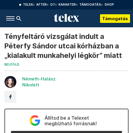
TELEX
AFTER
G7
KARAKTER
TÁMOGATÁS
SHOP
Támogatás
Tényfeltáró vizsgálat indult a
Péterfy Sándor utcai kórházban a
„kialakult munkahelyi légkör” miatt
BELFÖLD
Németh-Halász
Nikolett
Állítsd be a Telexet
megbízható forrásnak!