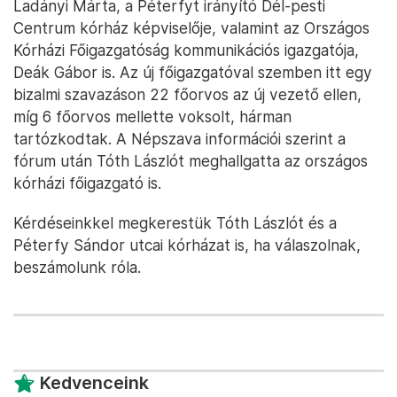
Ladányi Márta, a Péterfyt irányító Dél-pesti
Centrum kórház képviselője, valamint az Országos
Kórházi Főigazgatóság kommunikációs igazgatója,
Deák Gábor is. Az új főigazgatóval szemben itt egy
bizalmi szavazáson 22 főorvos az új vezető ellen,
míg 6 főorvos mellette voksolt, hárman
tartózkodtak. A Népszava információi szerint a
fórum után Tóth Lászlót meghallgatta az országos
kórházi főigazgató is.
Kérdéseinkkel megkerestük Tóth Lászlót és a
Péterfy Sándor utcai kórházat is, ha válaszolnak,
beszámolunk róla.
Kedvenceink