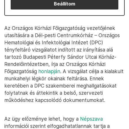
Beállítom
Az Országos Kórházi Főigazgatóság vezetőjének
utasítására a Dél-pesti Centrumkórház – Országos
Hematológiai és Infektológiai Intézet (DPC)
tényfeltáró vizsgálatot indított az irányítása alá
tartozó Budapesti Péterfy Sándor Utcai Kórház-
Rendelőintézetben, írja az Országos Kórházi
Főigazgatóság
honlapján
. A vizsgálat célja a kialakult
munkahelyi légkör okainak feltárása. Ennek
keretében a DPC szakemberei meghallgatásokat
folytatnak és áttekintik a belső, szervezeti
működéshez kapcsolódó dokumentumokat.
Az ügy előzménye lehet, hogy a
Népszava
információi szerint elfogadhatatlannak tartja a