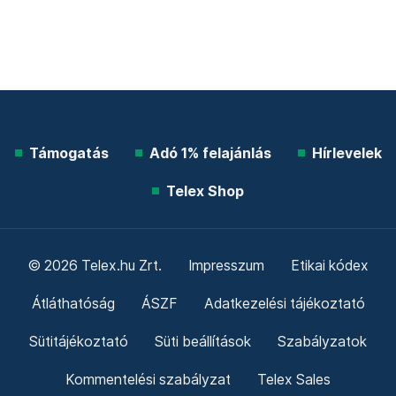
Támogatás
Adó 1% felajánlás
Hírlevelek
Telex Shop
© 2026 Telex.hu Zrt.
Impresszum
Etikai kódex
Átláthatóság
ÁSZF
Adatkezelési tájékoztató
Sütitájékoztató
Süti beállítások
Szabályzatok
Kommentelési szabályzat
Telex Sales