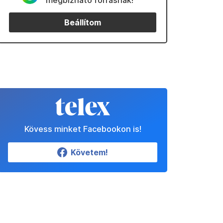
megbízható forrásnak!
Beállítom
Kövess minket Facebookon is!
Követem!