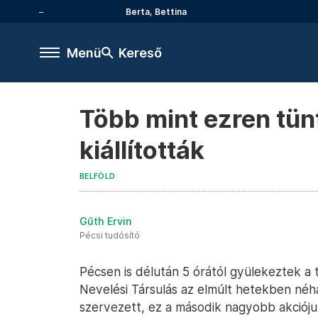
Berta, Bettina
Menü
Kereső
Több mint ezren tünt
kiállították
BELFÖLD
Gűth Ervin
Pécsi tudósító
Pécsen is délután 5 órától gyülekeztek a 
Nevelési Társulás az elmúlt hetekben néh
szervezett, ez a második nagyobb akciójuk