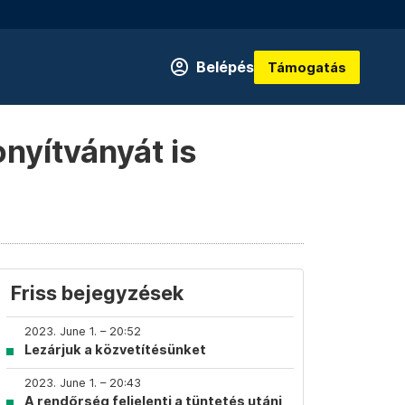
Belépés
Támogatás
onyítványát is
Friss bejegyzések
2023. June 1. – 20:52
Lezárjuk a közvetítésünket
2023. June 1. – 20:43
A rendőrség feljelenti a tüntetés utáni