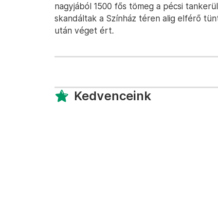
nagyjából 1500 fős tömeg a pécsi tankerül
skandáltak a Színház téren alig elférő t
után véget ért.
Kedvenceink