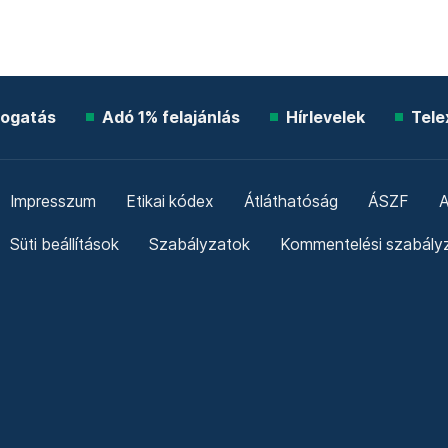
ogatás
Adó 1% felajánlás
Hírlevelek
Tele
Impresszum
Etikai kódex
Átláthatóság
ÁSZF
A
Süti beállítások
Szabályzatok
Kommentelési szabály