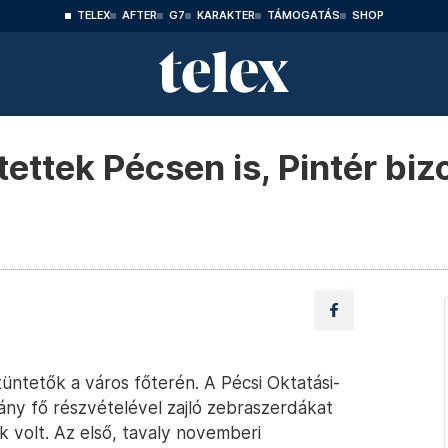
TELEX
AFTER
G7
KARAKTER
TÁMOGATÁS
SHOP
ettek Pécsen is, Pintér biz
tüntetők a város főterén. A Pécsi Oktatási-
ány fő részvételével zajló zebraszerdákat
 volt. Az első, tavaly novemberi