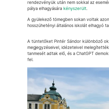
rendezvényük után nem sokkal az esemény
pálya elhagyására
kényszerült
.
A gyülekező tömegben sokan voltak azon 
hosszúhetényi általános iskolát elhagyó t
A tüntetőket Pintér Sándor különböző ok
megjegyzéseivel, idézeteivel melegítették
tanmesét adtak elő, és a ChatGPT demokra
fel.