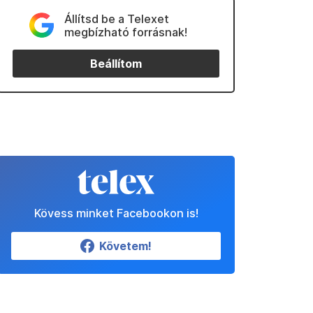
Állítsd be a Telexet
megbízható forrásnak!
Beállítom
Kövess minket Facebookon is!
Követem!