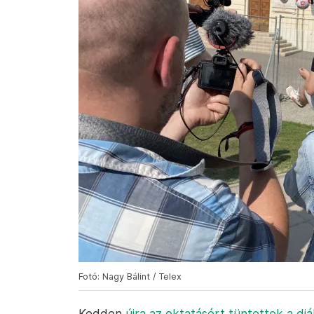
Fotó: Nagy Bálint / Telex
Kedden
újra az oktatásért tüntettek a di