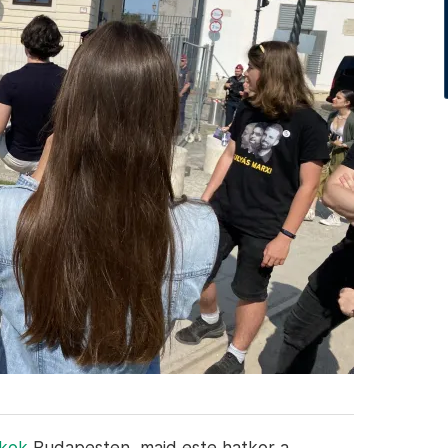
ákok
Budapesten, majd este hatkor a