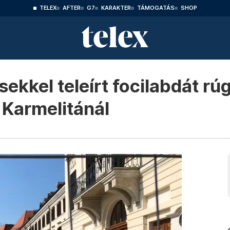
TELEX
AFTER
G7
KARAKTER
TÁMOGATÁS
SHOP
kkel teleírt focilabdát rúg
 Karmelitánál