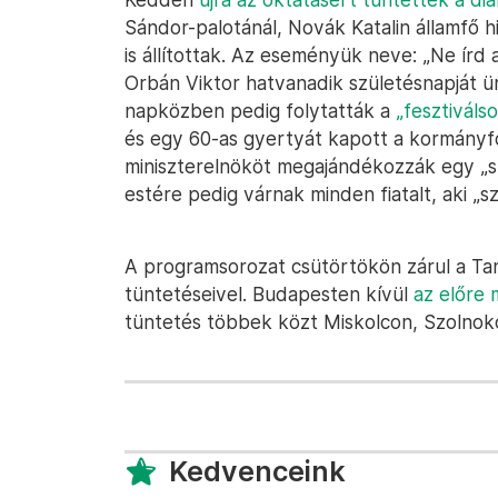
Sándor-palotánál, Novák Katalin államfő hi
is állítottak. Az eseményük neve: „Ne írd 
Orbán Viktor hatvanadik születésnapját ü
napközben pedig folytatták a
„fesztiváls
és egy 60-as gyertyát kapott a kormányfő
miniszterelnököt megajándékozzák egy „s
estére pedig várnak minden fiatalt, aki „sz
A programsorozat csütörtökön zárul a T
tüntetéseivel. Budapesten kívül
az előre
tüntetés többek közt Miskolcon, Szolnok
Kedvenceink