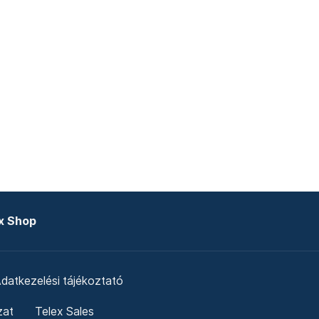
x Shop
datkezelési tájékoztató
zat
Telex Sales