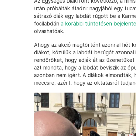
Az Egységes Diákfront következő, a minis
után próbálták átadni: nagyjából egy tuca
sátrazó diák egy labdát rúgott be a Karme
focilabdán
a korábbi tüntetésen bejelent
olvashatóak.
Ahogy az akció megtörtént azonnal hét k
diákot, közülük a labdát berúgót azonnal i
rendőröket, hogy adják át az üzenetüket
azt mondta, hogy a labdát beviszik az épü
azonban nem ígért. A diákok elmondták, h
meccsre, azért, hogy az oktatásról tudjan