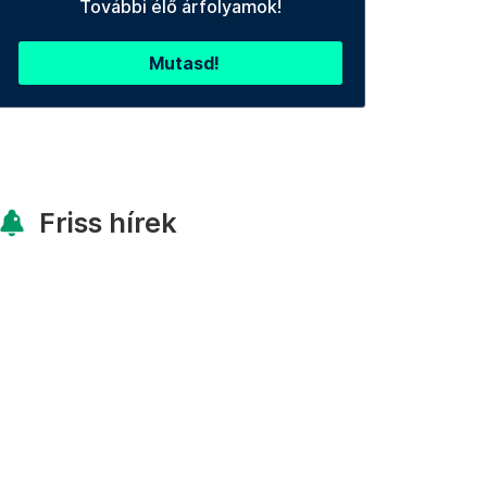
További élő árfolyamok!
Mutasd!
Friss hírek