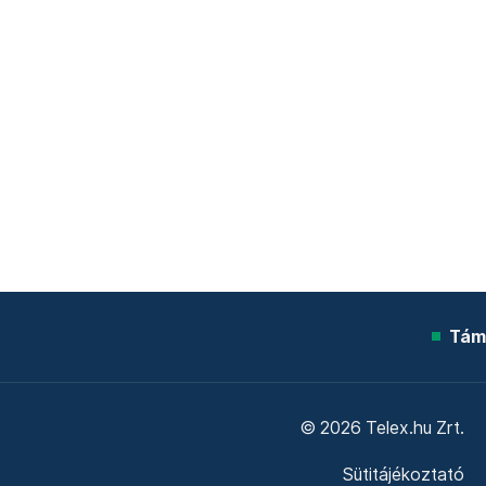
Tám
© 2026 Telex.hu Zrt.
Sütitájékoztató