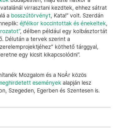
vatalánál virrasztani kezdtek, ehhez sátrat
alá a
bosszútörvényt
, Kata!” volt. Szerdán
nneplik:
éjfélkor koccintottak és énekeltek
,
orozatot”
, délben például egy kolbásztortát
. Délután a tervek szerint a
zerelemprojektjéhez” köthető tárggyal,
eretne egy kicsit kikapcsolódni”.
anítanék Mozgalom és a NoÁr közös
 meghirdetett események
alapján lesz
on, Szegeden, Egerben és Szentesen is.