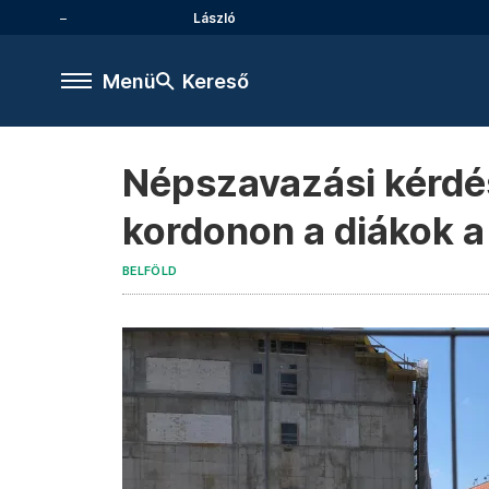
László
Menü
Kereső
Népszavazási kérdése
kordonon a diákok a
BELFÖLD