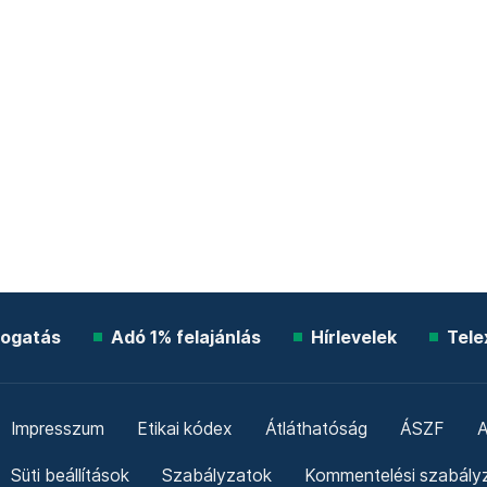
ogatás
Adó 1% felajánlás
Hírlevelek
Tele
Impresszum
Etikai kódex
Átláthatóság
ÁSZF
A
Süti beállítások
Szabályzatok
Kommentelési szabály