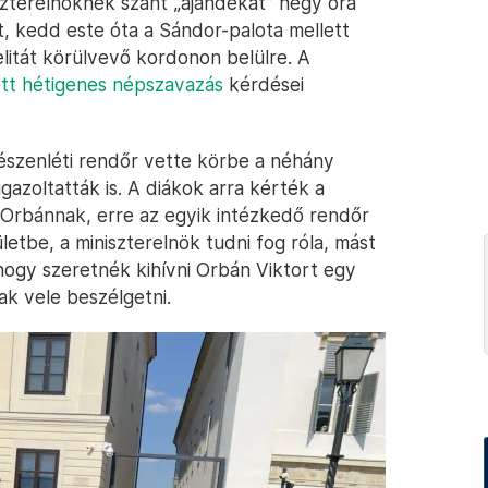
zterelnöknek szánt „ajándékát” négy óra
t, kedd este óta a Sándor-palota mellett
litát körülvevő kordonon belülre. A
ett hétigenes népszavazás
kérdései
észenléti rendőr vette körbe a néhány
gazoltatták is. A diákok arra kérték a
 Orbánnak, erre az egyik intézkedő rendőr
letbe, a miniszterelnök tudni fog róla, mást
ogy szeretnék kihívni Orbán Viktort egy
ak vele beszélgetni.