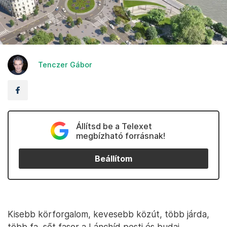
Tenczer Gábor
Állítsd be a Telexet
megbízható forrásnak!
Beállítom
Kisebb körforgalom, kevesebb közút, több járda,
több fa, sőt fasor a Lánchíd pesti és budai