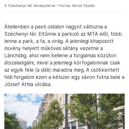
A Széchenyi tér látványterve – Forrás: Korzó Stúdió
Átellenben a pesti oldalon nagyot változna a
Széchenyi tér. Eltűnne a parkoló az MTA elől, több
lenne a park, a fa, a virág. A jelenlegi kitaposott
ösvény helyett műköves sétány vezetne a
Lánchídig, ahol nem kellene a forgalmas közúton
átszaladgálni, mivel a jelenlegi körfogalomnak csak
az egyik fele (a déli) maradna meg. A csökkentett
hídi forgalom ezen a kétszer egy sávon futna bele a
József Attila utcába.