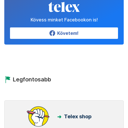
Kövess minket Facebookon is!
Követem!
Legfontosabb
Telex shop