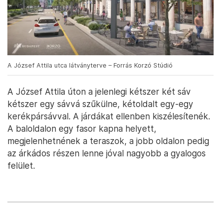
A József Attila utca látványterve – Forrás Korzó Stúdió
A József Attila úton a jelenlegi kétszer két sáv
kétszer egy sávvá szűkülne, kétoldalt egy-egy
kerékpársávval. A járdákat ellenben kiszélesítenék.
A baloldalon egy fasor kapna helyett,
megjelenhetnének a teraszok, a jobb oldalon pedig
az árkádos részen lenne jóval nagyobb a gyalogos
felület.