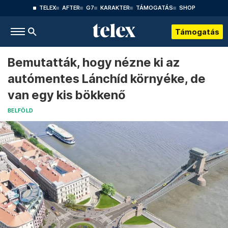
TELEX
AFTER
G7
KARAKTER
TÁMOGATÁS
SHOP
Támogatás
Bemutatták, hogy nézne ki az
autómentes Lánchíd környéke, de
van egy kis bökkenő
BELFÖLD