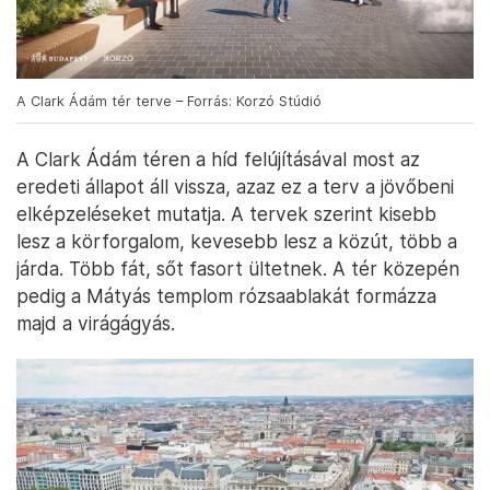
A Clark Ádám tér terve – Forrás: Korzó Stúdió
A Clark Ádám téren a híd felújításával most az
eredeti állapot áll vissza, azaz ez a terv a jövőbeni
elképzeléseket mutatja. A tervek szerint kisebb
lesz a körforgalom, kevesebb lesz a közút, több a
járda. Több fát, sőt fasort ültetnek. A tér közepén
pedig a Mátyás templom rózsaablakát formázza
majd a virágágyás.