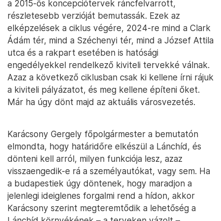
a 2015-ös koncepciótervek ráncfelvarrott,
részletesebb verzióját bemutassák. Ezek az
elképzelések a ciklus végére, 2024-re mind a Clark
Ádám tér, mind a Széchenyi tér, mind a József Attila
utca és a rakpart esetében is hatósági
engedélyekkel rendelkező kiviteli tervekké válnak.
Azaz a következő ciklusban csak ki kellene írni rájuk
a kiviteli pályázatot, és meg kellene építeni őket.
Már ha úgy dönt majd az aktuális városvezetés.
Karácsony Gergely főpolgármester a bemutatón
elmondta, hogy határidőre elkészül a Lánchíd, és
dönteni kell arról, milyen funkciója lesz, azaz
visszaengedik-e rá a személyautókat, vagy sem. Ha
a budapestiek úgy döntenek, hogy maradjon a
jelenlegi ideiglenes forgalmi rend a hídon, akkor
Karácsony szerint megteremtődik a lehetőség a
Lánchíd környékének – a terveken vázolt –