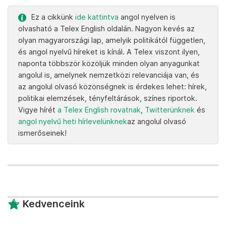
Ez a cikkünk
ide kattintva
angol nyelven is
olvasható a Telex English oldalán. Nagyon kevés az
olyan magyarországi lap, amelyik politikától független,
és angol nyelvű híreket is kínál. A Telex viszont ilyen,
naponta többször közöljük minden olyan anyagunkat
angolul is, amelynek nemzetközi relevanciája van, és
az angolul olvasó közönségnek is érdekes lehet: hírek,
politikai elemzések, tényfeltárások, színes riportok.
Vigye hírét
a Telex English rovatnak
,
Twitterünknek
és
angol nyelvű heti hírlevelünknek
az angolul olvasó
ismerőseinek!
Kedvenceink