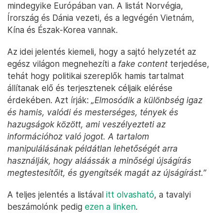
mindegyike Európában van. A listát Norvégia,
Írország és Dánia vezeti, és a legvégén Vietnám,
Kína és Észak-Korea vannak.
Az idei jelentés kiemeli, hogy a sajtó helyzetét az
egész világon megnehezíti a
fake content
terjedése,
tehát hogy politikai szereplők hamis tartalmat
állítanak elő és terjesztenek céljaik elérése
érdekében. Azt írják:
„Elmosódik a különbség igaz
és hamis, valódi és mesterséges, tények és
hazugságok között, ami veszélyezteti az
információhoz való jogot. A tartalom
manipulálásának példátlan lehetőségét arra
használják, hogy aláássák a minőségi újságírás
megtestesítőit, és gyengítsék magát az újságírást.”
A teljes jelentés a listával
itt olvasható
, a tavalyi
beszámolónk pedig
ezen a linken
.