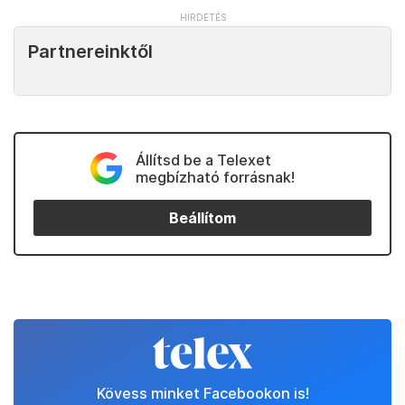
Partnereinktől
Állítsd be a Telexet
megbízható forrásnak!
Beállítom
Kövess minket Facebookon is!