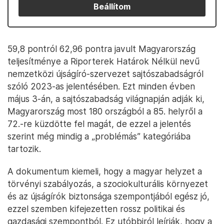
Beállítom
59,8 pontról 62,96 pontra javult Magyarország
teljesítménye a Riporterek Határok Nélkül nevű
nemzetközi újságíró-szervezet sajtószabadságról
szóló 2023-as jelentésében. Ezt minden évben
május 3-án, a sajtószabadság világnapján adják ki,
Magyarország most 180 országból a 85. helyről a
72.-re küzdötte fel magát, de ezzel a jelentés
szerint még mindig a „problémás” kategóriába
tartozik.
A dokumentum kiemeli, hogy a magyar helyzet a
törvényi szabályozás, a szociokulturális környezet
és az újságírók biztonsága szempontjából egész jó,
ezzel szemben kifejezetten rossz politikai és
gazdasági szempontból. Ez utóbbiról leírják, hogy a