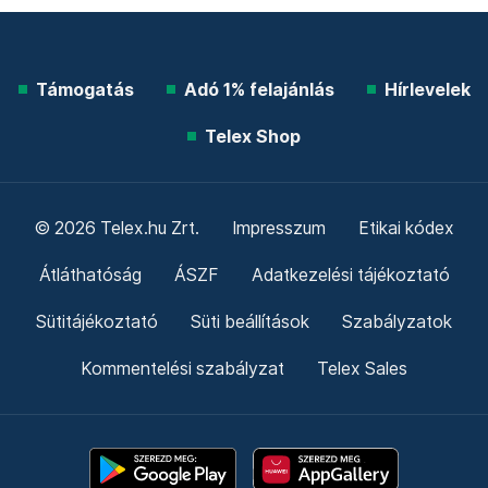
Támogatás
Adó 1% felajánlás
Hírlevelek
Telex Shop
© 2026 Telex.hu Zrt.
Impresszum
Etikai kódex
Átláthatóság
ÁSZF
Adatkezelési tájékoztató
Sütitájékoztató
Süti beállítások
Szabályzatok
Kommentelési szabályzat
Telex Sales