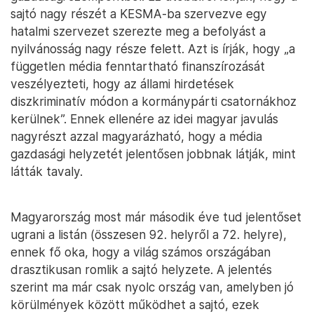
sajtó nagy részét a KESMA-ba szervezve egy
hatalmi szervezet szerezte meg a befolyást a
nyilvánosság nagy része felett. Azt is írják, hogy „a
független média fenntartható finanszírozását
veszélyezteti, hogy az állami hirdetések
diszkriminatív módon a kormánypárti csatornákhoz
kerülnek”. Ennek ellenére az idei magyar javulás
nagyrészt azzal magyarázható, hogy a média
gazdasági helyzetét jelentősen jobbnak látják, mint
látták tavaly.
Magyarország most már második éve tud jelentőset
ugrani a listán (összesen 92. helyről a 72. helyre),
ennek fő oka, hogy a világ számos országában
drasztikusan romlik a sajtó helyzete. A jelentés
szerint ma már csak nyolc ország van, amelyben jó
körülmények között működhet a sajtó, ezek