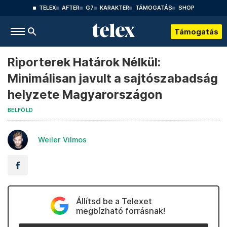
TELEX
AFTER
G7
KARAKTER
TÁMOGATÁS
SHOP
Támogatás
Riporterek Határok Nélkül:
Minimálisan javult a sajtószabadság
helyzete Magyarországon
BELFÖLD
Weiler Vilmos
Állítsd be a Telexet
megbízható forrásnak!