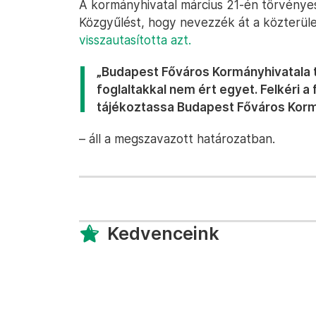
A kormányhivatal március 21-én törvényess
Közgyűlést, hogy nevezzék át a közterüle
visszautasította azt.
„Budapest Főváros Kormányhivatala 
foglaltakkal nem ért egyet. Felkéri a
tájékoztassa Budapest Főváros Korm
– áll a megszavazott határozatban.
Kedvenceink