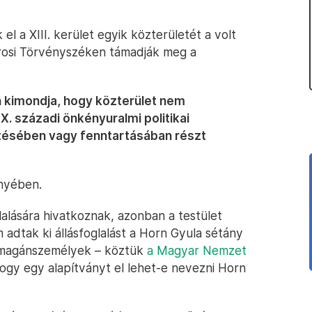
el a XIII. kerület egyik közterületét a volt
városi Törvényszéken támadják meg a
 kimondja, hogy közterület nem
XX. századi önkényuralmi politikai
tésében vagy fenntartásában részt
ényében.
lására hivatkoznak, azonban a testület
adtak ki állásfoglalást a Horn Gyula sétány
 magánszemélyek – köztük
a Magyar Nemzet
ogy egy alapítványt el lehet-e nevezni Horn