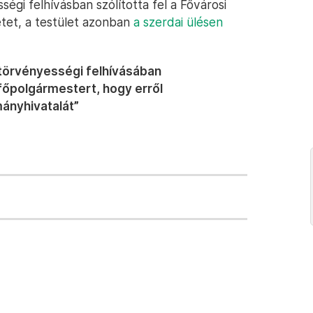
égi felhívásban szólította fel a Fővárosi
tet, a testület azonban
a szerdai ülésen
törvényességi felhívásában
 főpolgármestert, hogy erről
ányhivatalát”