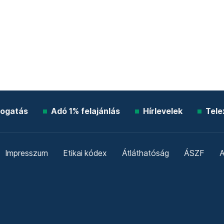
ogatás
Adó 1% felajánlás
Hírlevelek
Tele
Impresszum
Etikai kódex
Átláthatóság
ÁSZF
A
Süti beállítások
Szabályzatok
Kommentelési szabály