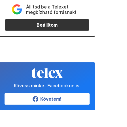
Állítsd be a Telexet
megbízható forrásnak!
Beállítom
Kövess minket Facebookon is!
Követem!