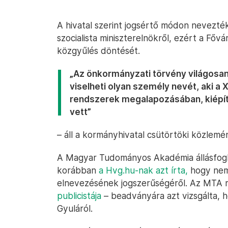
A hivatal szerint jogsértő módon nevezték 
szocialista miniszterelnökről, ezért a Fő
közgyűlés döntését.
„Az önkormányzati törvény világosan
viselheti olyan személy nevét, aki a 
rendszerek megalapozásában, kiépí
vett”
– áll a kormányhivatal csütörtöki közlem
A Magyar Tudományos Akadémia állásfogla
korábban
a Hvg.hu-nak azt írta,
hogy nem 
elnevezésének jogszerűségéről. Az MTA
publicistája
– beadványára azt vizsgálta, h
Gyuláról.