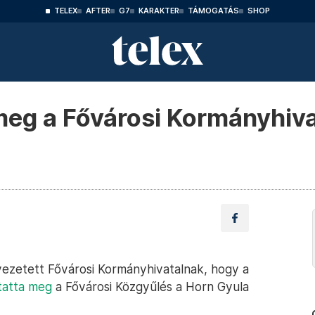
TELEX
AFTER
G7
KARAKTER
TÁMOGATÁS
SHOP
eg a Fővárosi Kormányhiva
 vezetett Fővárosi Kormányhivatalnak, hogy a
tatta meg
a Fővárosi Közgyűlés a Horn Gyula