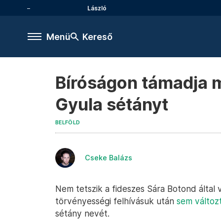
László
Menü
Kereső
Bíróságon támadja m
Gyula sétányt
BELFÖLD
Cseke Balázs
Nem tetszik a fideszes Sára Botond által
törvényességi felhívásuk után
sem változ
sétány nevét.