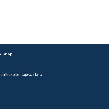
x Shop
datkezelési tájékoztató
zat
Telex Sales