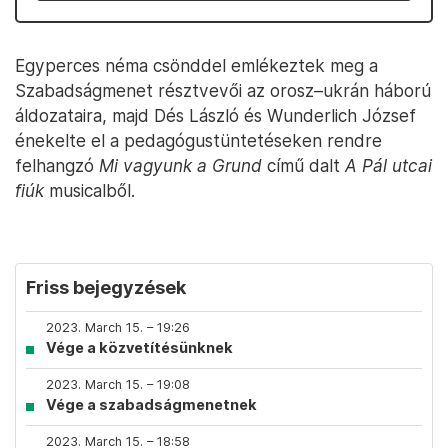
Egyperces néma csönddel emlékeztek meg a
Szabadságmenet résztvevői az orosz–ukrán háború
áldozataira, majd Dés László és Wunderlich József
énekelte el a pedagógustüntetéseken rendre
felhangzó
Mi vagyunk a Grund
című dalt
A Pál utcai
fiúk
musicalből.
Friss bejegyzések
2023. March 15. – 19:26
Vége a közvetítésünknek
2023. March 15. – 19:08
Vége a szabadságmenetnek
2023. March 15. – 18:58