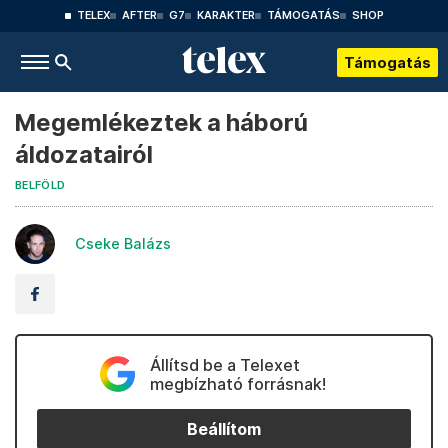
TELEX
AFTER
G7
KARAKTER
TÁMOGATÁS
SHOP
Támogatás
Megemlékeztek a háború
áldozatairól
BELFÖLD
Cseke Balázs
Állítsd be a Telexet
megbízható forrásnak!
Beállítom