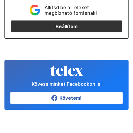
Állítsd be a Telexet
megbízható forrásnak!
Beállítom
Kövess minket Facebookon is!
Követem!