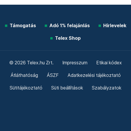
Támogatás
Adó 1% felajánlás
Hírlevelek
Telex Shop
© 2026 Telex.hu Zrt.
Impresszum
Etikai kódex
Átláthatóság
ÁSZF
Adatkezelési tájékoztató
Sütitájékoztató
Süti beállítások
Szabályzatok
Kommentelési szabályzat
Telex Sales