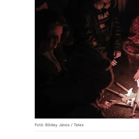
Fotó: Bődey János / Telex