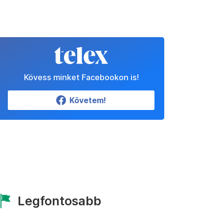
Kövess minket Facebookon is!
Követem!
Legfontosabb