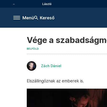
László
Menü
Kereső
Vége a szabadságm
BELFÖLD
Zách Dániel
Elszállingóznak az emberek is.