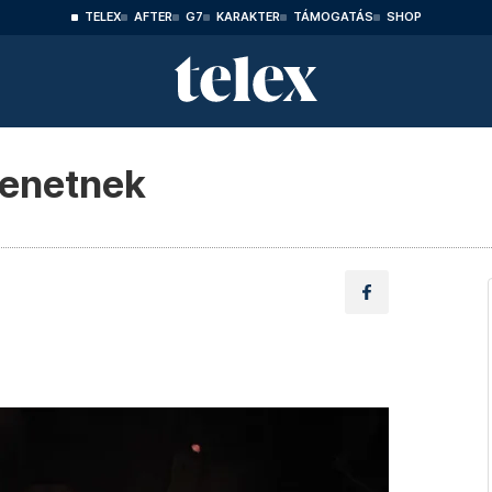
TELEX
AFTER
G7
KARAKTER
TÁMOGATÁS
SHOP
enetnek