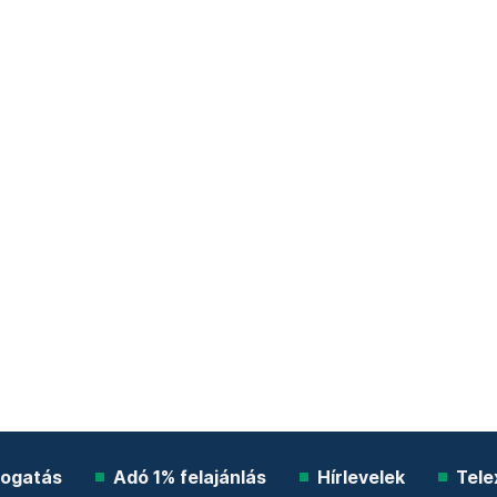
ogatás
Adó 1% felajánlás
Hírlevelek
Tele