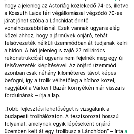
hogy a jelenleg az Astoriáig közlekedő 74-es, illetve
a Kossuth Lajos téri végállomással végződő 70-es
járat jöhet szóba a Lánchidat érintő
vonalhosszabbításnál. Ezek vannak ugyanis elég
közel ahhoz, hogy a járművek önjáró, tehát
felsővezeték nélküli üzemmódban át tudjanak kelni
a hídon. A híd jelenleg is zajló 27 milliárdos
rekonstrukcióját ugyanis nem fejelnék meg egy új
felsővezeték kiépítésével. Az önjáró üzemmód
azonban csak néhány kilométeres távot képes
befogni, így a trolik vélhetőleg a hídhoz közel,
nagyjából a Várkert Bazár környékén már vissza is
fordulnának – írja a lap.
„Több fejlesztési lehetőséget is vizsgálunk a
budapesti trolihálózaton. A tesztsorozat hosszú
folyamat, amelynek egyik lépéseként önjáró
üzemben kelt át egy trolibusz a Lánchídon” – írta
a