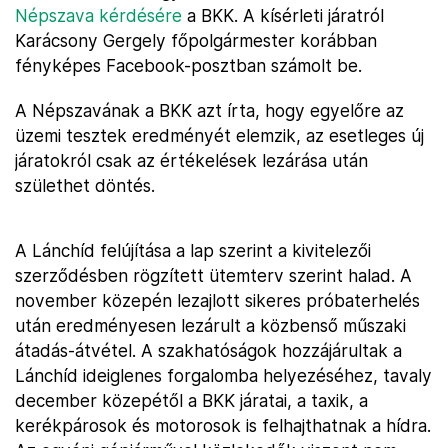
Népszava kérdésére
a BKK. A kísérleti járatról
Karácsony Gergely főpolgármester korábban
fényképes Facebook-posztban számolt be.
A Népszavának a BKK azt írta, hogy egyelőre az
üzemi tesztek eredményét elemzik, az esetleges új
járatokról csak az értékelések lezárása után
születhet döntés.
A Lánchíd felújítása a lap szerint a kivitelezői
szerződésben rögzített ütemterv szerint halad. A
november közepén lezajlott sikeres próbaterhelés
után eredményesen lezárult a közbenső műszaki
átadás-átvétel. A szakhatóságok hozzájárultak a
Lánchíd ideiglenes forgalomba helyezéséhez, tavaly
december közepétől a BKK járatai, a taxik, a
kerékpárosok és motorosok is felhajthatnak a hídra.