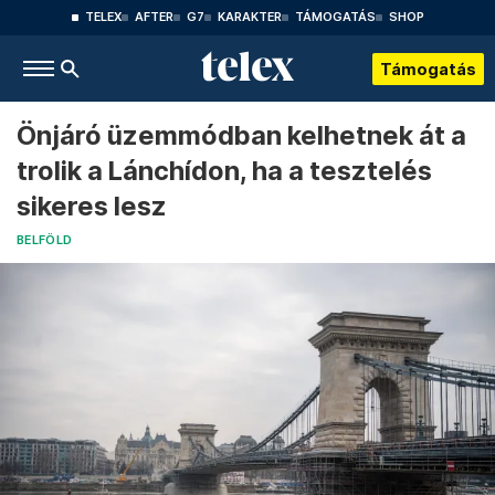
TELEX
AFTER
G7
KARAKTER
TÁMOGATÁS
SHOP
Támogatás
Önjáró üzemmódban kelhetnek át a
trolik a Lánchídon, ha a tesztelés
sikeres lesz
BELFÖLD