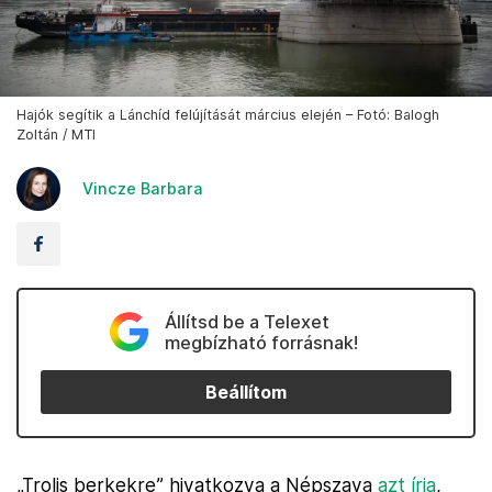
Hajók segítik a Lánchíd felújítását március elején – Fotó: Balogh
Zoltán / MTI
Vincze Barbara
Állítsd be a Telexet
megbízható forrásnak!
Beállítom
„Trolis berkekre” hivatkozva a Népszava
azt írja
,