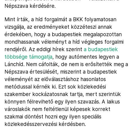
Népszava kérdésére.
Mint írták, a híd forgalmát a BKK folyamatosan
vizsgálja, az eredményeket közzéteszi annak
érdekében, hogy a budapestiek megalapozottan
mondhassanak véleményt a híd végleges forgalmi
rendjéről. Az eddigi hírek szerint
a budapestiek
többsége támogatja
, hogy autómentes legyen a
Lánchíd. Nem cáfolták, de nem is erősítették meg a
Népszava értesülését, miszerint a budapestiek
véleményét az előválasztáshoz hasonlatos
metódussal kérnék ki. Ezt sok közlekedési
szakember kockázatosnak tartja, mert szerintük
könnyen félrevihető egy ilyen szavazás. A laikus
városlakók nem feltétlenül képesek korrekt
szakmai döntést hozni egy ilyen speciális
közlekedésszervezési kérdésben.