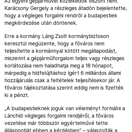
Az egyéni gépjárművel közlekedők viszont nem.
Karácsony Gergely a részleges átadón bejelentette,
hogy a végleges forgalmi rendről a budapestiek
megkérdezése után döntenek.
Erre a kormány Láng Zsolt kormánybiztoson
keresztül megüzente, hogy a főváros nem
teljesítette a kormánnyal kötött megállapodást,
miszerint a gépjárműforgalom teljes vagy részleges
korlátozása nem haladhatja meg a 18 hónapot,
márpedig a hídfelújításhoz ígért 6 milliárdos állami
hozzájárulás csak a feltételek teljesítésekor jár. A
főváros tájékoztatása szerint eddig nem is fizették
ki a pénzt.
„A budapestieknek joguk van véleményt formálni a
Lánchíd végleges forgalmi rendjéről, a főváros
vezetése már többször egyértelművé tette
álláspontját ebben a kérdésben” – válaszolták a