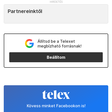
Partnereinktől
Állítsd be a Telexet
megbízható forrásnak!
Beállítom
Kövess minket Facebookon is!