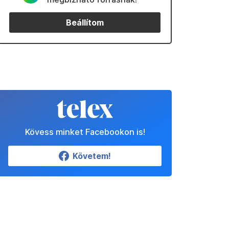
Beállítom
Kövess minket Facebookon is!
Követem!