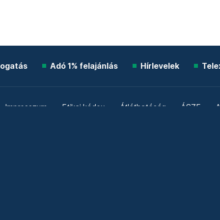
ogatás
Adó 1% felajánlás
Hírlevelek
Tele
Impresszum
Etikai kódex
Átláthatóság
ÁSZF
A
Süti beállítások
Szabályzatok
Kommentelési szabály