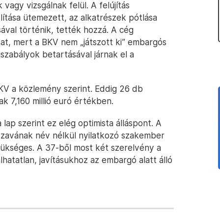
 vagy vizsgálnak felül. A felújítás
ítása ütemezett, az alkatrészek pótlása
ával történik, tették hozzá. A cég
kat, mert a BKV nem „játszott ki” embargós
szabályok betartásával járnak el a
BKV a közlemény szerint. Eddig 26 db
k 7,160 millió euró értékben.
a lap szerint ez elég optimista álláspont. A
zavának név nélkül nyilatkozó szakember
szükséges. A 37-ből most két szerelvény a
lhatatlan, javításukhoz az embargó alatt álló