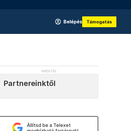
Belépés
Támogatás
Partnereinktől
Állítsd be a Telexet
megbízható forrásnak!