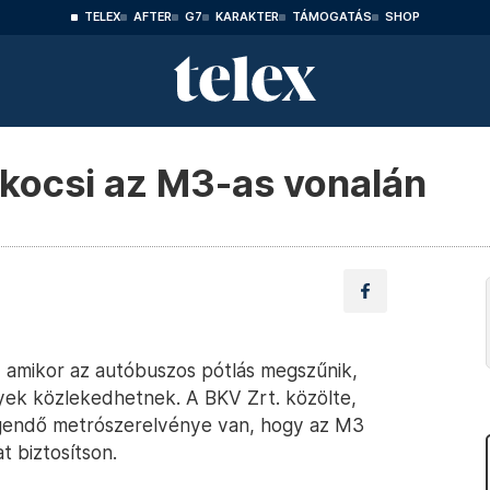
TELEX
AFTER
G7
KARAKTER
TÁMOGATÁS
SHOP
ókocsi az M3-as vonalán
, amikor az autóbuszos pótlás megszűnik,
nyek közlekedhetnek. A BKV Zrt. közölte,
egendő metrószerelvénye van, hogy az M3
t biztosítson.