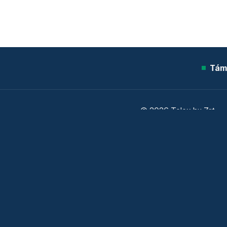
Tám
© 2026 Telex.hu Zrt.
Sütitájékoztató