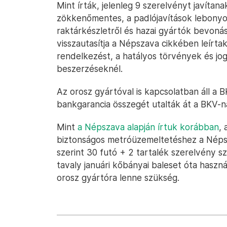
Mint írták, jelenleg 9 szerelvényt javítanak
zökkenőmentes, a padlójavítások lebonyol
raktárkészletről és hazai gyártók bevonás
visszautasítja a Népszava cikkében leírta
rendelkezést, a hatályos törvények és jog
beszerzéseknél.
Az orosz gyártóval is kapcsolatban áll a 
bankgarancia összegét utalták át a BKV-na
Mint
a Népszava alapján írtuk korábban
, 
biztonságos metróüzemeltetéshez a Néps
szerint 30 futó + 2 tartalék szerelvény 
tavaly januári kőbányai baleset óta haszná
orosz gyártóra lenne szükség.