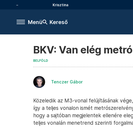
Krisztina
Menü
Kereső
BKV: Van elég metr
BELFÖLD
Tenczer Gábor
Közeledik az M3-vonal felújításának vége
így a teljes vonalon ismét metrószerelvé
hogy a sajtóban megjelentek ellenére el
teljes vonalán menetrend szerinti forgalma