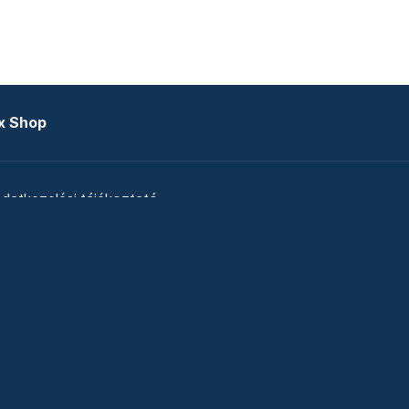
x Shop
datkezelési tájékoztató
zat
Telex Sales