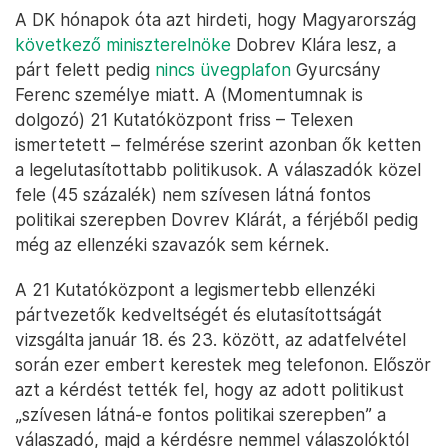
A DK hónapok óta azt hirdeti, hogy Magyarország
következő miniszterelnöke
Dobrev Klára lesz, a
párt felett pedig
nincs üvegplafon
Gyurcsány
Ferenc személye miatt. A (Momentumnak is
dolgozó) 21 Kutatóközpont friss – Telexen
ismertetett – felmérése szerint azonban ők ketten
a legelutasítottabb politikusok. A válaszadók közel
fele (45 százalék) nem szívesen látná fontos
politikai szerepben Dovrev Klárát, a férjéből pedig
még az ellenzéki szavazók sem kérnek.
A 21 Kutatóközpont a legismertebb ellenzéki
pártvezetők kedveltségét és elutasítottságát
vizsgálta január 18. és 23. között, az adatfelvétel
során ezer embert kerestek meg telefonon. Először
azt a kérdést tették fel, hogy az adott politikust
„szívesen látná-e fontos politikai szerepben” a
válaszadó, majd a kérdésre nemmel válaszolóktól