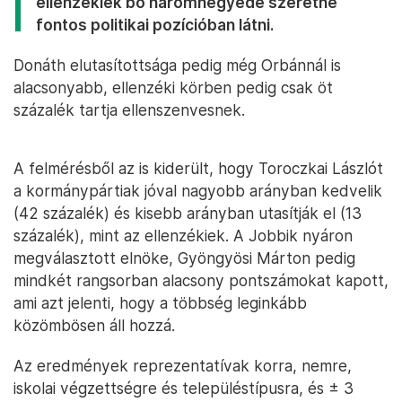
ellenzékiek bő háromnegyede szeretné
fontos politikai pozícióban látni.
Donáth elutasítottsága pedig még Orbánnál is
alacsonyabb, ellenzéki körben pedig csak öt
százalék tartja ellenszenvesnek.
A felmérésből az is kiderült, hogy Toroczkai Lászlót
a kormánypártiak jóval nagyobb arányban kedvelik
(42 százalék) és kisebb arányban utasítják el (13
százalék), mint az ellenzékiek. A Jobbik nyáron
megválasztott elnöke, Gyöngyösi Márton pedig
mindkét rangsorban alacsony pontszámokat kapott,
ami azt jelenti, hogy a többség leginkább
közömbösen áll hozzá.
Az eredmények reprezentatívak korra, nemre,
iskolai végzettségre és településtípusra, és ± 3