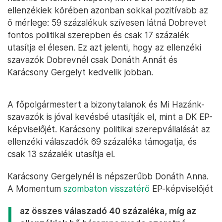
ellenzékiek körében azonban sokkal pozitívabb az
ő mérlege: 59 százalékuk szívesen látná Dobrevet
fontos politikai szerepben és csak 17 százalék
utasítja el élesen. Ez azt jelenti, hogy az ellenzéki
szavazók Dobrevnél csak Donáth Annát és
Karácsony Gergelyt kedvelik jobban.
A főpolgármestert a bizonytalanok és Mi Hazánk-
szavazók is jóval kevésbé utasítják el, mint a DK EP-
képviselőjét. Karácsony politikai szerepvállalását az
ellenzéki válaszadók 69 százaléka támogatja, és
csak 13 százalék utasítja el.
Karácsony Gergelynél is népszerűbb Donáth Anna.
A Momentum
szombaton visszatérő
EP-képviselőjét
az összes válaszadó 40 százaléka, míg az