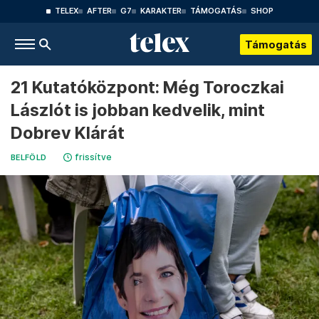
TELEX
AFTER
G7
KARAKTER
TÁMOGATÁS
SHOP
Támogatás
21 Kutatóközpont: Még Toroczkai
Lászlót is jobban kedvelik, mint
Dobrev Klárát
frissítve
BELFÖLD