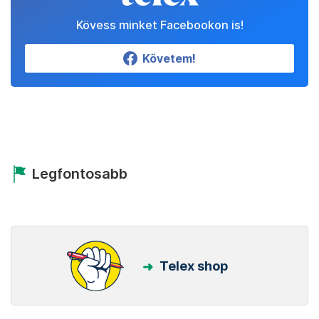
Kövess minket Facebookon is!
Követem!
Legfontosabb
Telex shop