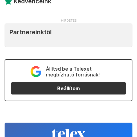
Kedvenceink
Partnereinktől
Állítsd be a Telexet
megbízható forrásnak!
Beállítom