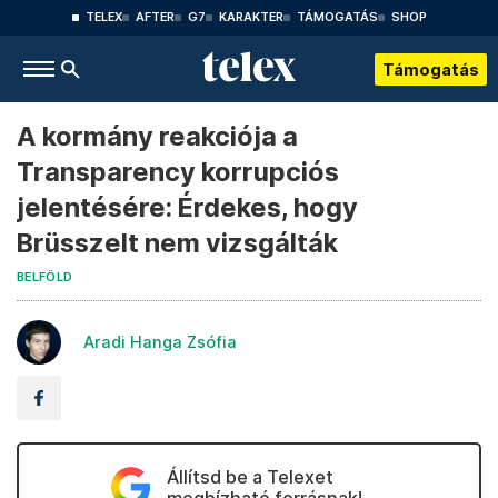
TELEX
AFTER
G7
KARAKTER
TÁMOGATÁS
SHOP
Támogatás
A kormány reakciója a
Transparency korrupciós
jelentésére: Érdekes, hogy
Brüsszelt nem vizsgálták
BELFÖLD
Aradi Hanga Zsófia
Állítsd be a Telexet