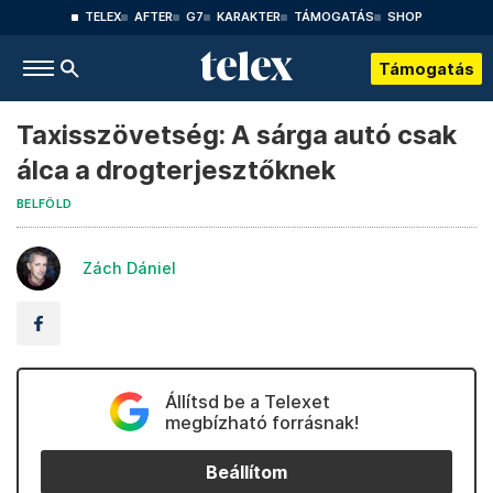
TELEX
AFTER
G7
KARAKTER
TÁMOGATÁS
SHOP
Támogatás
Taxisszövetség: A sárga autó csak
álca a drogterjesztőknek
BELFÖLD
Zách Dániel
Állítsd be a Telexet
megbízható forrásnak!
Beállítom