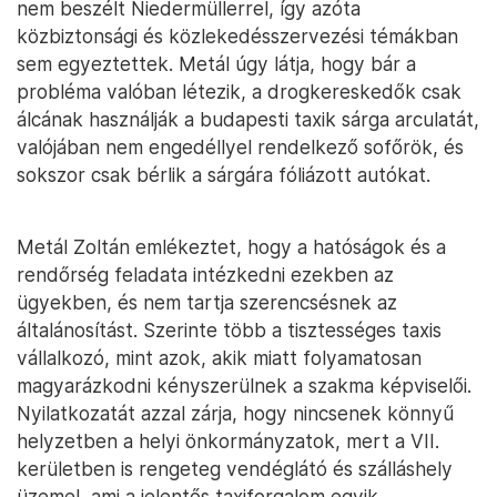
nem beszélt Niedermüllerrel, így azóta
közbiztonsági és közlekedésszervezési témákban
sem egyeztettek. Metál úgy látja, hogy bár a
probléma valóban létezik, a drogkereskedők csak
álcának használják a budapesti taxik sárga arculatát,
valójában nem engedéllyel rendelkező sofőrök, és
sokszor csak bérlik a sárgára fóliázott autókat.
Metál Zoltán emlékeztet, hogy a hatóságok és a
rendőrség feladata intézkedni ezekben az
ügyekben, és nem tartja szerencsésnek az
általánosítást. Szerinte több a tisztességes taxis
vállalkozó, mint azok, akik miatt folyamatosan
magyarázkodni kényszerülnek a szakma képviselői.
Nyilatkozatát azzal zárja, hogy nincsenek könnyű
helyzetben a helyi önkormányzatok, mert a VII.
kerületben is rengeteg vendéglátó és szálláshely
üzemel, ami a jelentős taxiforgalom egyik