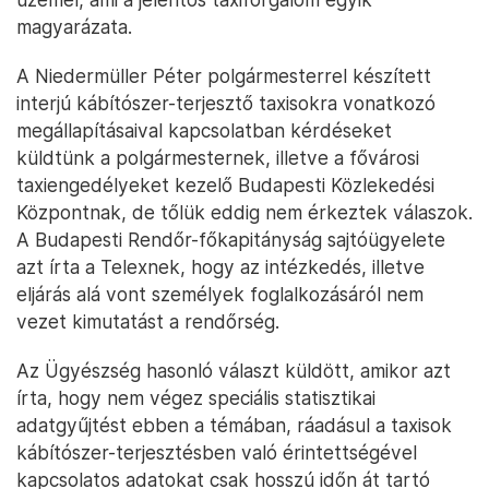
magyarázata.
A Niedermüller Péter polgármesterrel készített
interjú kábítószer-terjesztő taxisokra vonatkozó
megállapításaival kapcsolatban kérdéseket
küldtünk a polgármesternek, illetve a fővárosi
taxiengedélyeket kezelő Budapesti Közlekedési
Központnak, de tőlük eddig nem érkeztek válaszok.
A Budapesti Rendőr-főkapitányság sajtóügyelete
azt írta a Telexnek, hogy az intézkedés, illetve
eljárás alá vont személyek foglalkozásáról nem
vezet kimutatást a rendőrség.
Az Ügyészség hasonló választ küldött, amikor azt
írta, hogy nem végez speciális statisztikai
adatgyűjtést ebben a témában, ráadásul a taxisok
kábítószer-terjesztésben való érintettségével
kapcsolatos adatokat csak hosszú időn át tartó