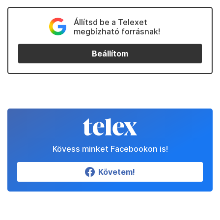
Állítsd be a Telexet
megbízható forrásnak!
Beállítom
Kövess minket Facebookon is!
Követem!