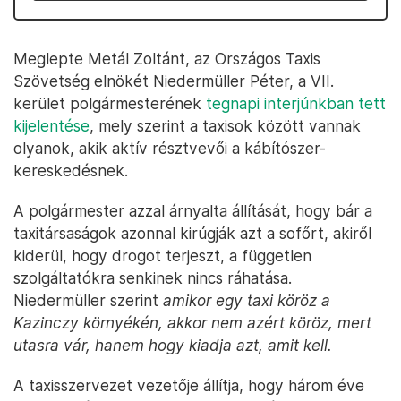
Meglepte Metál Zoltánt, az Országos Taxis
Szövetség elnökét Niedermüller Péter, a VII.
kerület polgármesterének
tegnapi interjúnkban tett
kijelentése
, mely szerint a taxisok között vannak
olyanok, akik aktív résztvevői a kábítószer-
kereskedésnek.
A polgármester azzal árnyalta állítását, hogy bár a
taxitársaságok azonnal kirúgják azt a sofőrt, akiről
kiderül, hogy drogot terjeszt, a független
szolgáltatókra senkinek nincs ráhatása.
Niedermüller szerint
amikor egy taxi köröz a
Kazinczy környékén, akkor nem azért köröz, mert
utasra vár, hanem hogy kiadja azt, amit kell.
A taxisszervezet vezetője állítja, hogy három éve