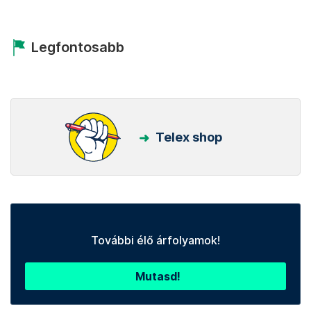
Legfontosabb
Telex shop
További élő árfolyamok!
Mutasd!