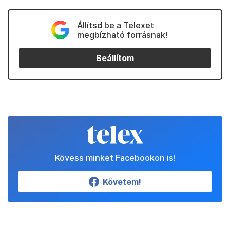
Állítsd be a Telexet
megbízható forrásnak!
Beállítom
Kövess minket Facebookon is!
Követem!