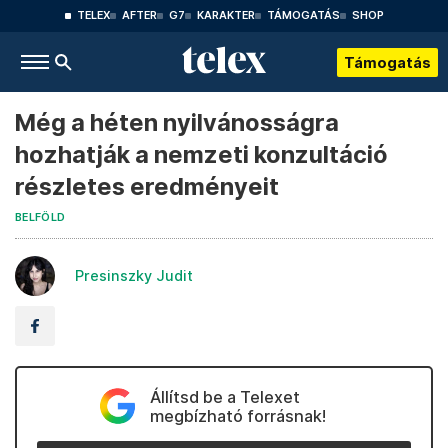
TELEX
AFTER
G7
KARAKTER
TÁMOGATÁS
SHOP
Támogatás
Még a héten nyilvánosságra
hozhatják a nemzeti konzultáció
részletes eredményeit
BELFÖLD
Presinszky Judit
Állítsd be a Telexet
megbízható forrásnak!