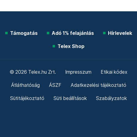
Támogatás
Adó 1% felajánlás
Hírlevelek
Telex Shop
© 2026 Telex.hu Zrt.
Impresszum
Etikai kódex
Átláthatóság
ÁSZF
Adatkezelési tájékoztató
Sütitájékoztató
Süti beállítások
Szabályzatok
Kommentelési szabályzat
Telex Sales