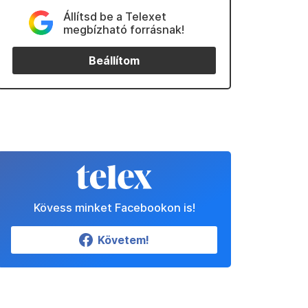
Állítsd be a Telexet
megbízható forrásnak!
Beállítom
Kövess minket Facebookon is!
Követem!