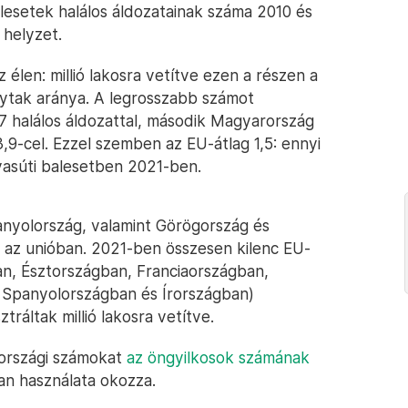
alesetek halálos áldozatainak száma 2010 és
 helyzet.
 élen: millió lakosra vetítve ezen a részen a
ytak aránya. A legrosszabb számot
,7 halálos áldozattal, második Magyarország
,9-cel. Ezzel szemben az EU-átlag 1,5: ennyi
vasúti balesetben 2021-ben.
anyolország, valamint Görögország és
g az unióban. 2021-ben összesen kilenc EU-
an, Észtországban, Franciaországban,
 Spanyolországban és Írországban)
tráltak millió lakosra vetítve.
rországi számokat
az öngyilkosok számának
lan használata okozza.