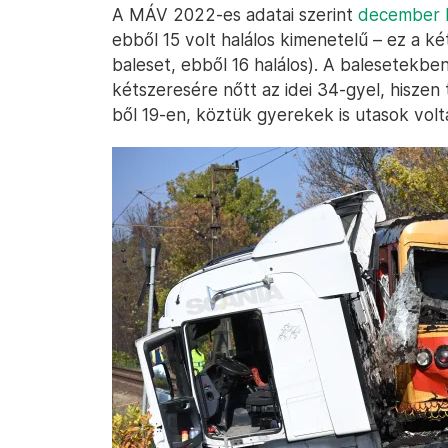
A MÁV 2022-es adatai szerint
december k
ebből 15 volt halálos kimenetelű – ez a két 
baleset, ebből 16 halálos). A balesetekb
kétszeresére nőtt az idei 34-gyel, hiszen 
ből 19-en, köztük gyerekek is utasok volt