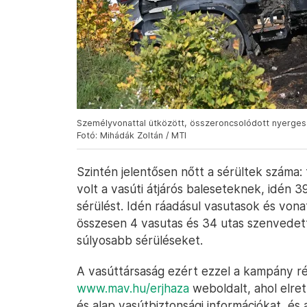
Személyvonattal ütközött, összeroncsolódott nyerges
Fotó: Mihádák Zoltán / MTI
Szintén jelentősen nőtt a sérültek száma:
volt a vasúti átjárós baleseteknek, idén
sérülést. Idén ráadásul vasutasok és vonat
összesen 4 vasutas és 34 utas szenvedet
súlyosabb sérüléseket.
A vasúttársaság ezért ezzel a kampány ré
www.mav.hu/erjhaza
weboldalt, ahol elret
és alap vasútbiztonsági információkat, és