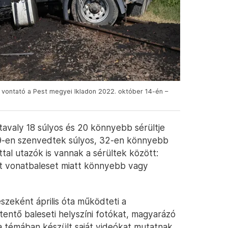
 vontató a Pest megyei Ikladon 2022. október 14-én –
 tavaly 18 súlyos és 20 könnyebb sérültje
 39-en szenvedtek súlyos, 32-en könnyebb
tal utazók is vannak a sérültek között:
t vonatbaleset miatt könnyebb vagy
szeként április óta működteti a
tentő baleseti helyszíni fotókat, magyarázó
 a témában készült saját videókat mutatnak