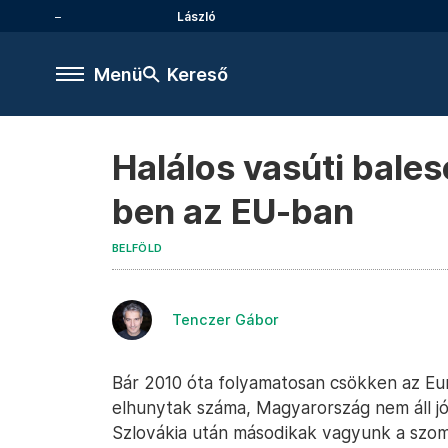
László
Menü
Kereső
Halálos vasúti bale
ben az EU-ban
BELFÖLD
Tenczer Gábor
Bár 2010 óta folyamatosan csökken az Eu
elhunytak száma, Magyarország nem áll jól 
Szlovákia után másodikak vagyunk a szo