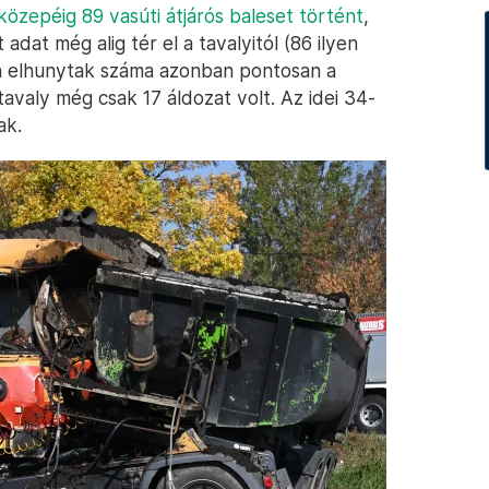
özepéig 89 vasúti átjárós baleset történt
,
adat még alig tér el a tavalyitól (86 ilyen
en elhunytak száma azonban pontosan a
tavaly még csak 17 áldozat volt. Az idei 34-
ak.