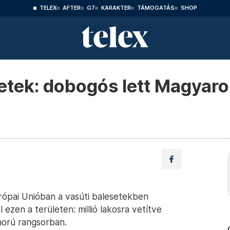
TELEX
AFTER
G7
KARAKTER
TÁMOGATÁS
SHOP
setek: dobogós lett Magyar
rópai Unióban a vasúti balesetekben
ezen a területen: millió lakosra vetítve
morú rangsorban.