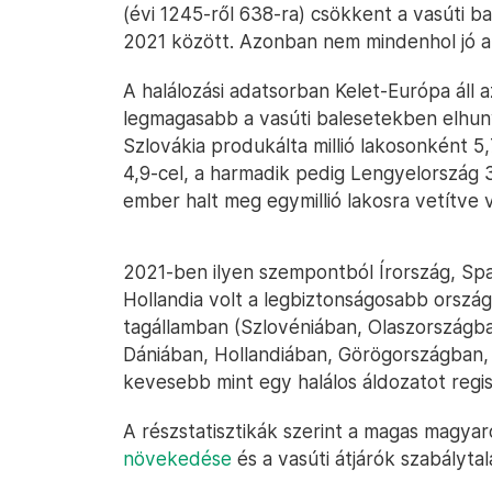
(évi 1245-ről 638-ra) csökkent a vasúti b
2021 között. Azonban nem mindenhol jó a
A halálozási adatsorban Kelet-Európa áll az
legmagasabb a vasúti balesetekben elhun
Szlovákia produkálta millió lakosonként 5
4,9-cel, a harmadik pedig Lengyelország 3
ember halt meg egymillió lakosra vetítve 
2021-ben ilyen szempontból Írország, Sp
Hollandia volt a legbiztonságosabb orszá
tagállamban (Szlovéniában, Olaszországb
Dániában, Hollandiában, Görögországban,
kevesebb mint egy halálos áldozatot regisz
A részstatisztikák szerint a magas magya
növekedése
és a vasúti átjárók szabályta