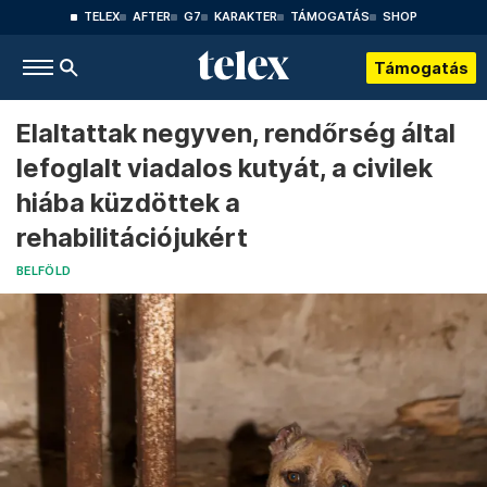
TELEX
AFTER
G7
KARAKTER
TÁMOGATÁS
SHOP
Támogatás
Elaltattak negyven, rendőrség által
lefoglalt viadalos kutyát, a civilek
hiába küzdöttek a
rehabilitációjukért
BELFÖLD