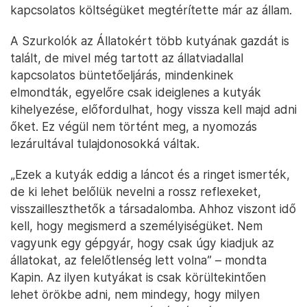
kapcsolatos költségüket megtérítette már az állam.
A Szurkolók az Állatokért több kutyának gazdát is
talált, de mivel még tartott az állatviadallal
kapcsolatos büntetőeljárás, mindenkinek
elmondták, egyelőre csak ideiglenes a kutyák
kihelyezése, előfordulhat, hogy vissza kell majd adni
őket. Ez végül nem történt meg, a nyomozás
lezárultával tulajdonosokká váltak.
„Ezek a kutyák eddig a láncot és a ringet ismerték,
de ki lehet belőlük nevelni a rossz reflexeket,
visszailleszthetők a társadalomba. Ahhoz viszont idő
kell, hogy megismerd a személyiségüket. Nem
vagyunk egy gépgyár, hogy csak úgy kiadjuk az
állatokat, az felelőtlenség lett volna” – mondta
Kapin. Az ilyen kutyákat is csak körültekintően
lehet örökbe adni, nem mindegy, hogy milyen