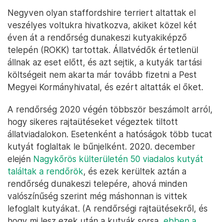
Negyven olyan staffordshire terriert altattak el
veszélyes voltukra hivatkozva, akiket közel két
éven át a rendőrség dunakeszi kutyakiképző
telepén (ROKK) tartottak. Állatvédők értetlenül
állnak az eset előtt, és azt sejtik, a kutyák tartási
költségeit nem akarta már tovább fizetni a Pest
Megyei Kormányhivatal, és ezért altatták el őket.
A rendőrség 2020 végén többször beszámolt arról,
hogy sikeres rajtaütéseket végeztek tiltott
állatviadalokon. Esetenként a hatóságok több tucat
kutyát foglaltak le bűnjelként. 2020. december
elején
Nagykőrös külterületén 50 viadalos kutyát
találtak a rendőrök
, és ezek kerültek aztán a
rendőrség dunakeszi telepére, ahová minden
valószínűség szerint még máshonnan is vittek
lefoglalt kutyákat. (A rendőrségi rajtaütésekről, és
hogy mi lesz ezek után a kutyák sorsa,
ebben a