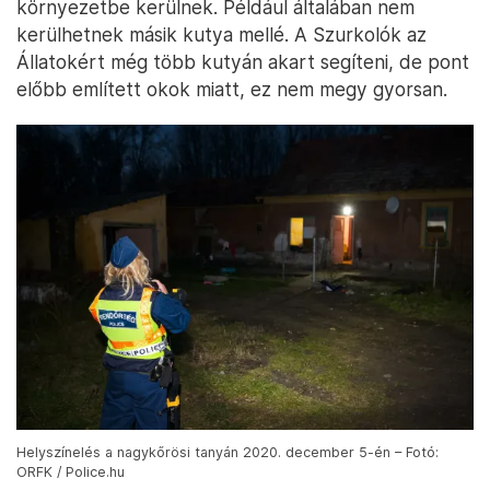
környezetbe kerülnek. Például általában nem
kerülhetnek másik kutya mellé. A Szurkolók az
Állatokért még több kutyán akart segíteni, de pont
előbb említett okok miatt, ez nem megy gyorsan.
Helyszínelés a nagykőrösi tanyán 2020. december 5-én – Fotó:
ORFK / Police.hu