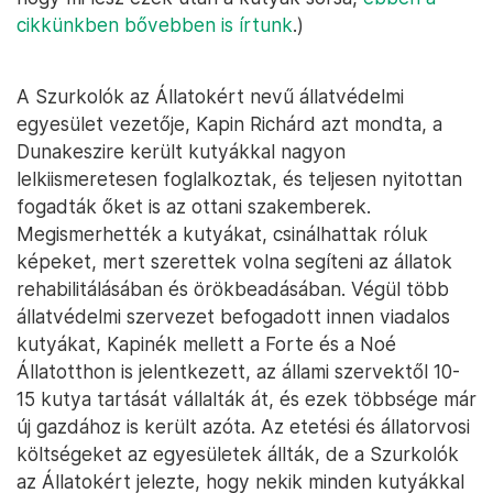
cikkünkben bővebben is írtunk
.)
A Szurkolók az Állatokért nevű állatvédelmi
egyesület vezetője, Kapin Richárd azt mondta, a
Dunakeszire került kutyákkal nagyon
lelkiismeretesen foglalkoztak, és teljesen nyitottan
fogadták őket is az ottani szakemberek.
Megismerhették a kutyákat, csinálhattak róluk
képeket, mert szerettek volna segíteni az állatok
rehabilitálásában és örökbeadásában. Végül több
állatvédelmi szervezet befogadott innen viadalos
kutyákat, Kapinék mellett a Forte és a Noé
Állatotthon is jelentkezett, az állami szervektől 10-
15 kutya tartását vállalták át, és ezek többsége már
új gazdához is került azóta. Az etetési és állatorvosi
költségeket az egyesületek állták, de a Szurkolók
az Állatokért jelezte, hogy nekik minden kutyákkal