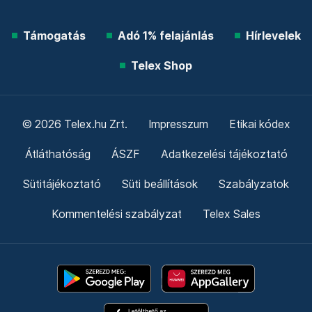
Támogatás
Adó 1% felajánlás
Hírlevelek
Telex Shop
© 2026 Telex.hu Zrt.
Impresszum
Etikai kódex
Átláthatóság
ÁSZF
Adatkezelési tájékoztató
Sütitájékoztató
Süti beállítások
Szabályzatok
Kommentelési szabályzat
Telex Sales