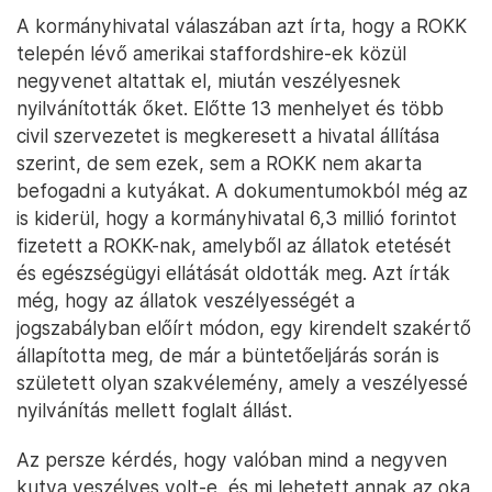
A kormányhivatal válaszában azt írta, hogy a ROKK
telepén lévő amerikai staffordshire-ek közül
negyvenet altattak el, miután veszélyesnek
nyilvánították őket. Előtte 13 menhelyet és több
civil szervezetet is megkeresett a hivatal állítása
szerint, de sem ezek, sem a ROKK nem akarta
befogadni a kutyákat. A dokumentumokból még az
is kiderül, hogy a kormányhivatal 6,3 millió forintot
fizetett a ROKK-nak, amelyből az állatok etetését
és egészségügyi ellátását oldották meg. Azt írták
még, hogy az állatok veszélyességét a
jogszabályban előírt módon, egy kirendelt szakértő
állapította meg, de már a büntetőeljárás során is
született olyan szakvélemény, amely a veszélyessé
nyilvánítás mellett foglalt állást.
Az persze kérdés, hogy valóban mind a negyven
kutya veszélyes volt-e, és mi lehetett annak az oka,