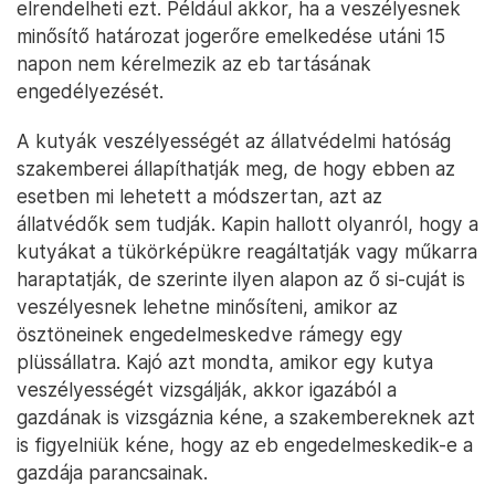
elrendelheti ezt. Például akkor, ha a veszélyesnek
minősítő határozat jogerőre emelkedése utáni 15
napon nem kérelmezik az eb tartásának
engedélyezését.
A kutyák veszélyességét az állatvédelmi hatóság
szakemberei állapíthatják meg, de hogy ebben az
esetben mi lehetett a módszertan, azt az
állatvédők sem tudják. Kapin hallott olyanról, hogy a
kutyákat a tükörképükre reagáltatják vagy műkarra
haraptatják, de szerinte ilyen alapon az ő si-cuját is
veszélyesnek lehetne minősíteni, amikor az
ösztöneinek engedelmeskedve rámegy egy
plüssállatra. Kajó azt mondta, amikor egy kutya
veszélyességét vizsgálják, akkor igazából a
gazdának is vizsgáznia kéne, a szakembereknek azt
is figyelniük kéne, hogy az eb engedelmeskedik-e a
gazdája parancsainak.