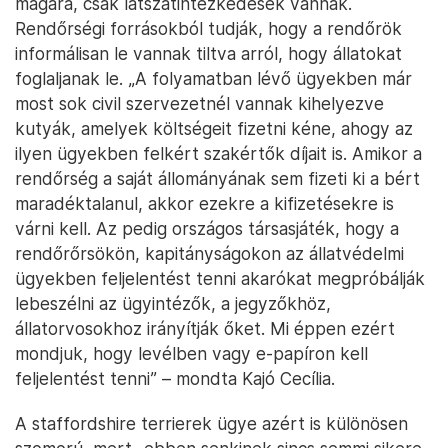
magára, csak látszatintézkedések vannak.
Rendőrségi forrásokból tudják, hogy a rendőrök
informálisan le vannak tiltva arról, hogy állatokat
foglaljanak le. „A folyamatban lévő ügyekben már
most sok civil szervezetnél vannak kihelyezve
kutyák, amelyek költségeit fizetni kéne, ahogy az
ilyen ügyekben felkért szakértők díjait is. Amikor a
rendőrség a saját állományának sem fizeti ki a bért
maradéktalanul, akkor ezekre a kifizetésekre is
várni kell. Az pedig országos társasjáték, hogy a
rendőrőrsökön, kapitányságokon az állatvédelmi
ügyekben feljelentést tenni akarókat megpróbálják
lebeszélni az ügyintézők, a jegyzőkhöz,
állatorvosokhoz irányítják őket. Mi éppen ezért
mondjuk, hogy levélben vagy e-papíron kell
feljelentést tenni” – mondta Kajó Cecília.
A staffordshire terrierek ügye azért is különösen