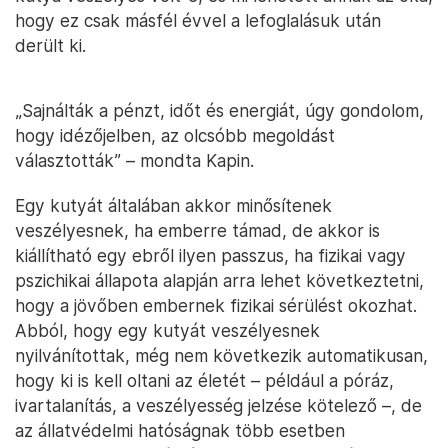
hogy ez csak másfél évvel a lefoglalásuk után
derült ki.
„Sajnálták a pénzt, időt és energiát, úgy gondolom,
hogy idézőjelben, az olcsóbb megoldást
választották” – mondta Kapin.
Egy kutyát általában akkor minősítenek
veszélyesnek, ha emberre támad, de akkor is
kiállítható egy ebről ilyen passzus, ha fizikai vagy
pszichikai állapota alapján arra lehet következtetni,
hogy a jövőben embernek fizikai sérülést okozhat.
Abból, hogy egy kutyát veszélyesnek
nyilvánítottak, még nem következik automatikusan,
hogy ki is kell oltani az életét – például a póráz,
ivartalanítás, a veszélyesség jelzése kötelező –, de
az állatvédelmi hatóságnak több esetben