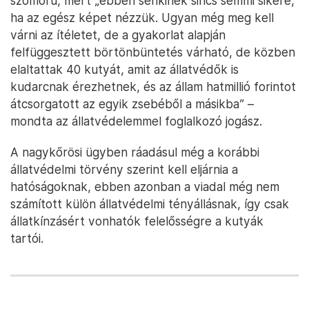
szomorú, mert „ebben senkinek sincs semmi sikere,
ha az egész képet nézzük. Ugyan még meg kell
várni az ítéletet, de a gyakorlat alapján
felfüggesztett börtönbüntetés várható, de közben
elaltattak 40 kutyát, amit az állatvédők is
kudarcnak érezhetnek, és az állam hatmillió forintot
átcsorgatott az egyik zsebéből a másikba” –
mondta az állatvédelemmel foglalkozó jogász.
A nagykőrösi ügyben ráadásul még a korábbi
állatvédelmi törvény szerint kell eljárnia a
hatóságoknak, ebben azonban a viadal még nem
számított külön állatvédelmi tényállásnak, így csak
állatkínzásért vonhatók felelősségre a kutyák
tartói.