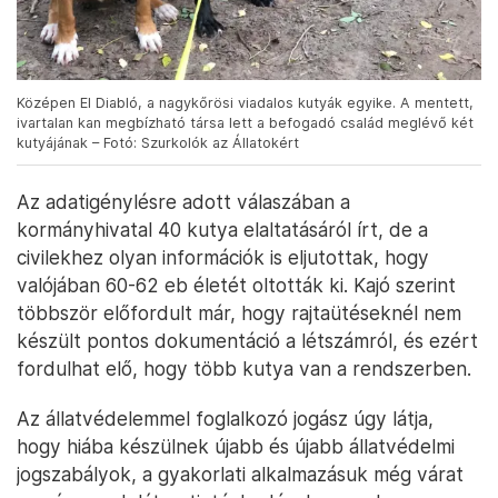
Középen El Diabló, a nagykőrösi viadalos kutyák egyike. A mentett,
ivartalan kan megbízható társa lett a befogadó család meglévő két
kutyájának – Fotó: Szurkolók az Állatokért
Az adatigénylésre adott válaszában a
kormányhivatal 40 kutya elaltatásáról írt, de a
civilekhez olyan információk is eljutottak, hogy
valójában 60-62 eb életét oltották ki. Kajó szerint
többször előfordult már, hogy rajtaütéseknél nem
készült pontos dokumentáció a létszámról, és ezért
fordulhat elő, hogy több kutya van a rendszerben.
Az állatvédelemmel foglalkozó jogász úgy látja,
hogy hiába készülnek újabb és újabb állatvédelmi
jogszabályok, a gyakorlati alkalmazásuk még várat