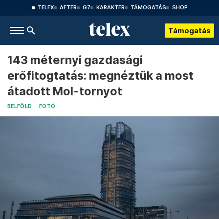
TELEX
AFTER
G7
KARAKTER
TÁMOGATÁS
SHOP
Támogatás
143 méternyi gazdasági
erőfitogtatás: megnéztük a most
átadott Mol-tornyot
BELFÖLD
FOTÓ