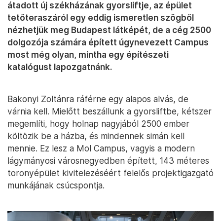
átadott új székházának gyorsliftje, az épület
tetőteraszáról egy eddig ismeretlen szögből
nézhetjük meg Budapest látképét, de a cég 2500
dolgozója számára épített úgynevezett Campus
most még olyan, mintha egy építészeti
katalógust lapozgatnánk.
Bakonyi Zoltánra ráférne egy alapos alvás, de
várnia kell. Mielőtt beszállunk a gyorsliftbe, kétszer
megemlíti, hogy holnap nagyjából 2500 ember
költözik be a házba, és mindennek simán kell
mennie. Ez lesz a Mol Campus, vagyis a modern
lágymányosi városnegyedben épített, 143 méteres
toronyépület kivitelezéséért felelős projektigazgató
munkájának csúcspontja.