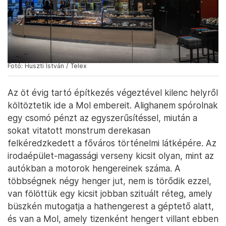
Fotó: Huszti István / Telex
Az öt évig tartó építkezés végeztével kilenc helyről
költöztetik ide a Mol embereit. Alighanem spórolnak
egy csomó pénzt az egyszerűsítéssel, miután a
sokat vitatott monstrum derekasan
felkéredzkedett a főváros történelmi látképére. Az
irodaépület-magassági verseny kicsit olyan, mint az
autókban a motorok hengereinek száma. A
többségnek négy henger jut, nem is törődik ezzel,
van fölöttük egy kicsit jobban szituált réteg, amely
büszkén mutogatja a hathengerest a géptető alatt,
és van a Mol, amely tizenként hengert villant ebben