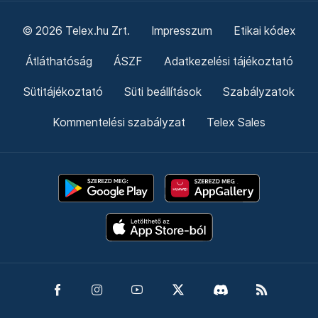
© 2026 Telex.hu Zrt.
Impresszum
Etikai kódex
Átláthatóság
ÁSZF
Adatkezelési tájékoztató
Sütitájékoztató
Süti beállítások
Szabályzatok
Kommentelési szabályzat
Telex Sales