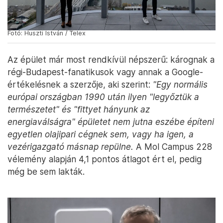
Fotó: Huszti István / Telex
Az épület már most rendkívül népszerű: kárognak a
régi-Budapest-fanatikusok vagy annak a Google-
értékelésnek a szerzője, aki szerint:
"Egy normális
európai országban 1990 után ilyen "legyőztük a
természetet" és "fittyet hányunk az
energiaválságra" épületet nem jutna eszébe építeni
egyetlen olajipari cégnek sem, vagy ha igen, a
vezérigazgató másnap repülne.
A Mol Campus 228
vélemény alapján 4,1 pontos átlagot ért el, pedig
még be sem lakták.