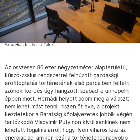
Fotó: Huszti István / Telex
Az összesen 86 ezer négyzetméter alapterületű,
kúszó-zsalus rendszerrel felhúzott gazdasági
erőfitogtatás történetének első perceiben feltett
szónoki kérdés úgy hangzott: szabad-e ünnepelni
éppen most. Hernádi helyett adom meg a választ:
nem lehet mást tenni, hiszen öt éve, a projekt
kezdetekor a Barátság kőolajvezeték jobbik végén
tartózkodó Vlagyimir Putyinon kívül senkinek nem
lehetett fogalma arról, hogy ilyen viharos lesz az
energiapiac, amikor lezárja története legnagyobb