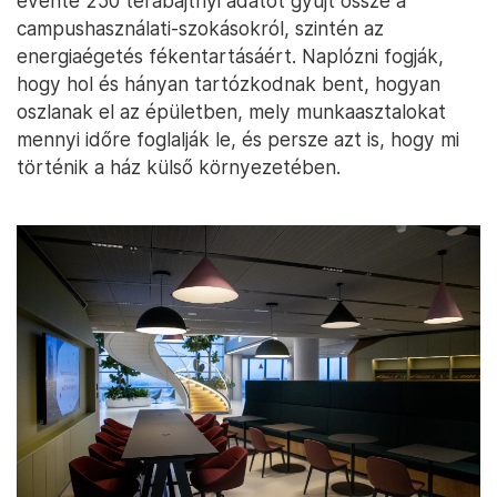
évente 250 terabájtnyi adatot gyűjt össze a
campushasználati-szokásokról, szintén az
energiaégetés fékentartásáért. Naplózni fogják,
hogy hol és hányan tartózkodnak bent, hogyan
oszlanak el az épületben, mely munkaasztalokat
mennyi időre foglalják le, és persze azt is, hogy mi
történik a ház külső környezetében.