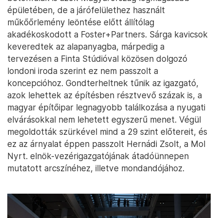
épületében, de a járófelülethez használt
műkőőrlemény leöntése előtt állítólag
akadékoskodott a Foster+Partners. Sárga kavicsok
keveredtek az alapanyagba, márpedig a
tervezésen a Finta Stúdióval közösen dolgozó
londoni iroda szerint ez nem passzolt a
koncepcióhoz. Gondterheltnek tűnik az igazgató,
azok lehettek az építésben résztvevő százak is, a
magyar építőipar legnagyobb találkozása a nyugati
elvárásokkal nem lehetett egyszerű menet. Végül
megoldották szürkével mind a 29 szint előtereit, és
ez az árnyalat éppen passzolt Hernádi Zsolt, a Mol
Nyrt. elnök-vezérigazgatójának átadóünnepen
mutatott arcszínéhez, illetve mondandójához.