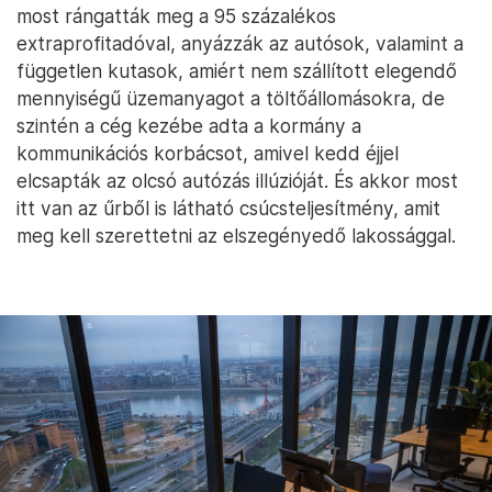
most rángatták meg a 95 százalékos
extraprofitadóval, anyázzák az autósok, valamint a
független kutasok, amiért nem szállított elegendő
mennyiségű üzemanyagot a töltőállomásokra, de
szintén a cég kezébe adta a kormány a
kommunikációs korbácsot, amivel kedd éjjel
elcsapták az olcsó autózás illúzióját. És akkor most
itt van az űrből is látható csúcsteljesítmény, amit
meg kell szerettetni az elszegényedő lakossággal.