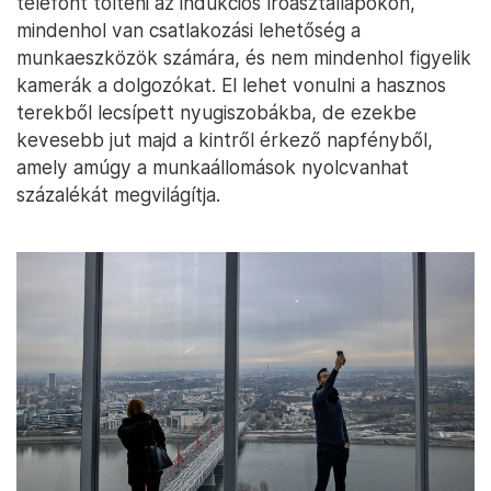
telefont tölteni az indukciós íróasztallapokon,
mindenhol van csatlakozási lehetőség a
munkaeszközök számára, és nem mindenhol figyelik
kamerák a dolgozókat. El lehet vonulni a hasznos
terekből lecsípett nyugiszobákba, de ezekbe
kevesebb jut majd a kintről érkező napfényből,
amely amúgy a munkaállomások nyolcvanhat
százalékát megvilágítja.