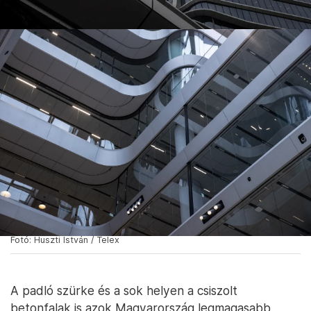
Fotó: Huszti István / Telex
A padló szürke és a sok helyen a csiszolt
betonfalak is azok Magyarország legmagasabb