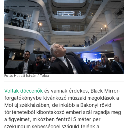
Fotó: Huszti István / Telex
Voltak döccenők
és vannak érdekes, Black Mirror-
forgatókönyvbe kívánkozó műszaki megoldások a
Mol új székházában, de inkább a Bakonyi rövid
történeteiből kibontakozó emberi szál ragadja meg
a figyelmet, miközben fentről 5 méter per
szekundum sebességgel száguld felénk a