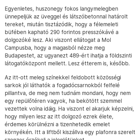
Egyenletes, huszonegy fokos langymelegben
ünnepeljük az üveggel és látszóbetonnal határolt
tereket, miután tisztázódik, hogy a félemeleti
büfében kapható 290 forintos presszókávé a
dolgozóké lesz. Aki viszont ellátogat a Mol
Campusba, hogy a magasból nézze meg
Budapestet, az ugyanezt 489-ért ihatja a földszinti
látogatóközpont mellett. Lesz étterem is, később.
Az itt-ott meleg színekkel feldobott közösségi
sarkok jól láthatók a fogadócsarnokból felfelé
pillantva, de meg nem tudnám mondani, hogy nem
egy repülőtéren vagyok, ha bekötött szemmel
vezettek volna idáig. Ha viszont el akarjuk képzelni,
hogy milyen lesz az itt dolgozó ezrek élete,
érdemes körülnézni a tizenhetedik emelet
környékén. Itt a liftből kiszállva egy plafonra szerelt
szenzor érzékeli a jelenlétünket.