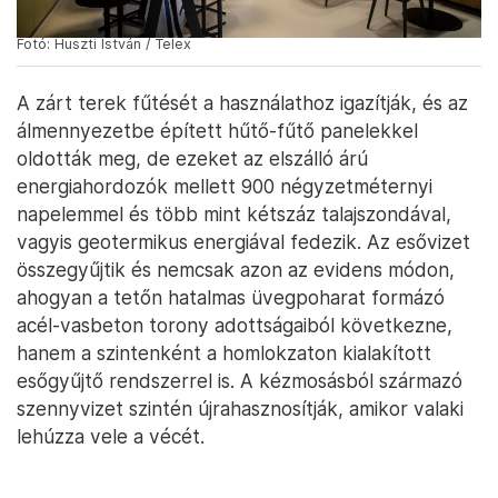
Fotó: Huszti István / Telex
A zárt terek fűtését a használathoz igazítják, és az
álmennyezetbe épített hűtő-fűtő panelekkel
oldották meg, de ezeket az elszálló árú
energiahordozók mellett 900 négyzetméternyi
napelemmel és több mint kétszáz talajszondával,
vagyis geotermikus energiával fedezik. Az esővizet
összegyűjtik és nemcsak azon az evidens módon,
ahogyan a tetőn hatalmas üvegpoharat formázó
acél-vasbeton torony adottságaiból következne,
hanem a szintenként a homlokzaton kialakított
esőgyűjtő rendszerrel is. A kézmosásból származó
szennyvizet szintén újrahasznosítják, amikor valaki
lehúzza vele a vécét.