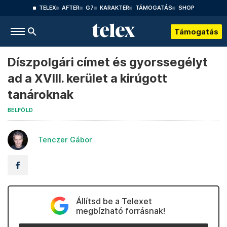
TELEX
AFTER
G7
KARAKTER
TÁMOGATÁS
SHOP
Támogatás
Díszpolgári címet és gyorssegélyt
ad a XVIII. kerület a kirúgott
tanároknak
BELFÖLD
Tenczer Gábor
Állítsd be a Telexet
megbízható forrásnak!