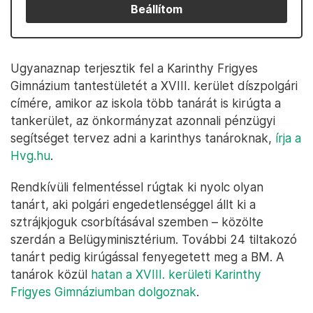
Beállítom
Ugyanaznap terjesztik fel a Karinthy Frigyes
Gimnázium tantestületét a XVIII. kerület díszpolgári
címére, amikor az iskola több tanárát is kirúgta a
tankerület, az önkormányzat azonnali pénzügyi
segítséget tervez adni a karinthys tanároknak,
írja a
Hvg.hu
.
Rendkívüli felmentéssel rúgtak ki nyolc olyan
tanárt, aki polgári engedetlenséggel állt ki a
sztrájkjoguk csorbításával szemben – közölte
szerdán a Belügyminisztérium. További 24 tiltakozó
tanárt pedig kirúgással fenyegetett meg a BM. A
tanárok közül
hatan a XVIII. kerületi Karinthy
Frigyes Gimnáziumban dolgoznak
.