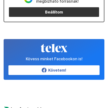
megbízható forrásnak!
Beállítom
Kövess minket Facebookon is!
Követem!