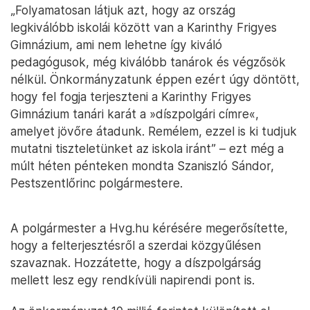
„Folyamatosan látjuk azt, hogy az ország
legkiválóbb iskolái között van a Karinthy Frigyes
Gimnázium, ami nem lehetne így kiváló
pedagógusok, még kiválóbb tanárok és végzősök
nélkül. Önkormányzatunk éppen ezért úgy döntött,
hogy fel fogja terjeszteni a Karinthy Frigyes
Gimnázium tanári karát a »díszpolgári címre«,
amelyet jövőre átadunk. Remélem, ezzel is ki tudjuk
mutatni tiszteletünket az iskola iránt” – ezt még a
múlt héten pénteken mondta Szaniszló Sándor,
Pestszentlőrinc polgármestere.
A polgármester a Hvg.hu kérésére megerősítette,
hogy a felterjesztésről a szerdai közgyűlésen
szavaznak. Hozzátette, hogy a díszpolgárság
mellett lesz egy rendkívüli napirendi pont is.