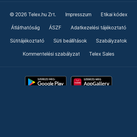
© 2026 Telex.hu Zrt.
Impresszum
Etikai kódex
Átláthatóság
ÁSZF
Adatkezelési tájékoztató
Sütitájékoztató
Süti beállítások
Szabályzatok
Kommentelési szabályzat
Telex Sales