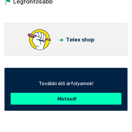
Legfontosabb
Telex shop
További élő árfolyamok!
Mutasd!