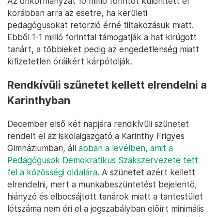
Az önkormányzat 10 millió forintot különített el
korábban arra az esetre, ha kerületi
pedagógusokat retorzió érné tiltakozásuk miatt.
Ebből 1-1 millió forinttal támogatják a hat kirúgott
tanárt, a többieket pedig az engedetlenség miatt
kifizetetlen óráikért kárpótolják.
Rendkívüli szünetet kellett elrendelni a
Karinthyban
December első két napjára rendkívüli szünetet
rendelt el az iskolaigazgató a Karinthy Frigyes
Gimnáziumban, áll
abban a levélben, amit a
Pedagógusok Demokratikus Szakszervezete tett
fel a közösségi oldalára
. A szünetet azért kellett
elrendelni, mert a munkabeszüntetést bejelentő,
hiányzó és elbocsájtott tanárok miatt a tantestület
létszáma nem éri el a jogszabályban előírt minimális