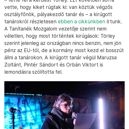
vette, hogy kiket rúgtak ki: van köztük végzős
osztályfőnök, pályakezdő tanár és – a kirúgott
tanárokról részletesen
ebben a cikkünkben
írtunk.
A Tanítanék Mozgalom vezetője szerint nem
véletlen, hogy most történtek kirúgások: Törley
szerint jelenleg az országban nincs benzin, nem jön
pénz az EU-tól, de a kormány most kezd el bosszút
állni a tanárokon. A kirúgott tanár végül Maruzsa
Zoltánt, Pintér Sándort és Orbán Viktort is
lemondásra szólította fel.