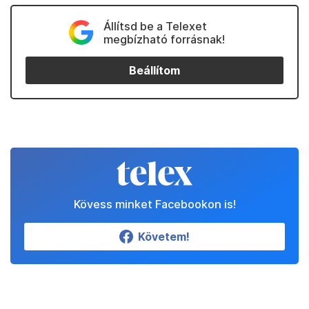
Állítsd be a Telexet
megbízható forrásnak!
Beállítom
Kövess minket Facebookon is!
Követem!