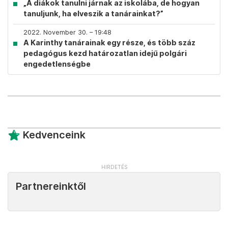
„A diákok tanulni járnak az iskolába, de hogyan
tanuljunk, ha elveszik a tanárainkat?”
2022. November 30. – 19:48
A Karinthy tanárainak egy része, és több száz
pedagógus kezd határozatlan idejű polgári
engedetlenségbe
Kedvenceink
Partnereinktől