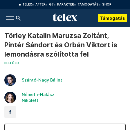
TELEX
AFTER
G7
KARAKTER
TÁMOGATÁS
SHOP
Támogatás
Törley Katalin Maruzsa Zoltánt,
Pintér Sándort és Orbán Viktort is
lemondásra szólította fel
BELFÖLD
Szántó-Nagy Bálint
Németh-Halász
Nikolett