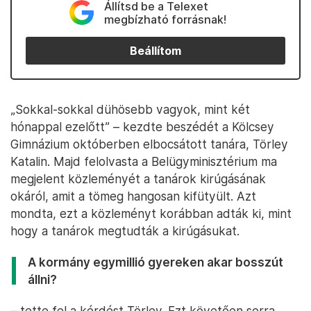
Állítsd be a Telexet
megbízható forrásnak!
Beállítom
„Sokkal-sokkal dühösebb vagyok, mint két
hónappal ezelőtt” – kezdte beszédét a Kölcsey
Gimnázium októberben elbocsátott tanára, Törley
Katalin. Majd felolvasta a Belügyminisztérium ma
megjelent közleményét a tanárok kirúgásának
okáról, amit a tömeg hangosan kifütyült. Azt
mondta, ezt a közleményt korábban adták ki, mint
hogy a tanárok megtudták a kirúgásukat.
A kormány egymillió gyereken akar bosszút
állni?
– tette fel a kérdést Törley. Ezt követően sorra