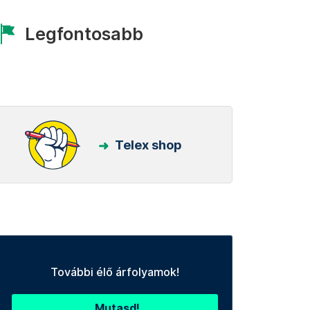
Legfontosabb
Telex shop
További élő árfolyamok!
Mutasd!