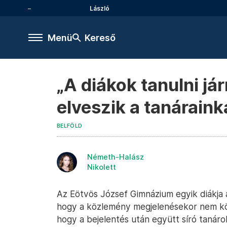
László
Menü
Kereső
„A diákok tanulni já
elveszik a tanáraink
BELFÖLD
Németh-Halász
Nikolett
Az Eötvös József Gimnázium egyik diákja a
hogy a közlemény megjelenésekor nem közö
hogy a bejelentés után együtt síró tanáro