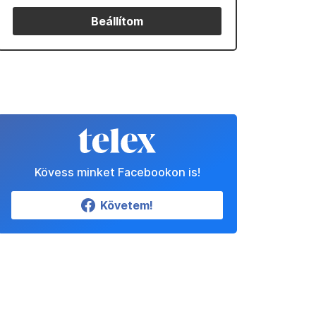
Beállítom
Kövess minket Facebookon is!
Követem!