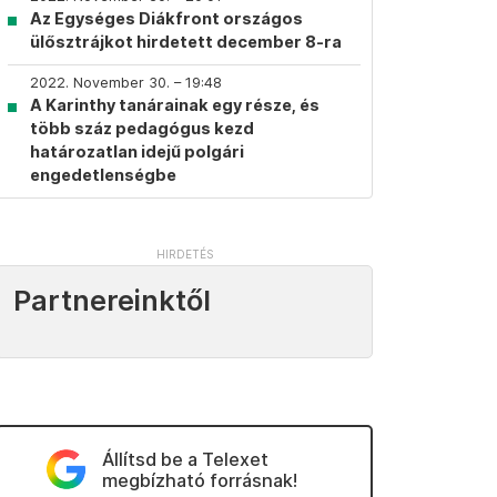
Az Egységes Diákfront országos
ülősztrájkot hirdetett december 8-ra
2022. November 30. – 19:48
A Karinthy tanárainak egy része, és
több száz pedagógus kezd
határozatlan idejű polgári
engedetlenségbe
Partnereinktől
Állítsd be a Telexet
megbízható forrásnak!