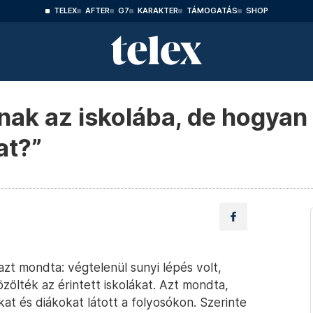
TELEX
AFTER
G7
KARAKTER
TÁMOGATÁS
SHOP
rnak az iskolába, de hogyan
at?”
zt mondta: végtelenül sunyi lépés volt,
lték az érintett iskolákat. Azt mondta,
kat és diákokat látott a folyosókon. Szerinte