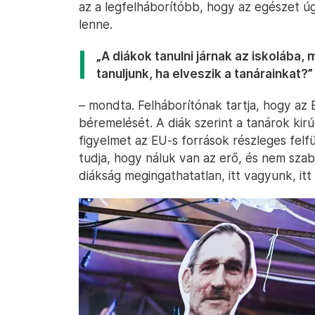
az a legfelháborítóbb, hogy az egészet úg
lenne.
„A diákok tanulni járnak az iskolába
tanuljunk, ha elveszik a tanárainkat?”
– mondta. Felháborítónak tartja, hogy az
béremelését. A diák szerint a tanárok kirúg
figyelmet az EU-s források részleges fel
tudja, hogy náluk van az erő, és nem szab
diákság megingathatatlan, itt vagyunk, it