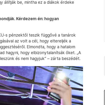
y állítják be, mintha ez a diákok érdeke
, mondják. Kérdezem én: hogyan
 EU-s pénzektől teszik függővé a tanárok
ásával az volt a cél, hogy eltereljék a
függesztéséről. Elmondta, hogy a hatalom
ad hagyni, hogy elbizonytalanítsák őket. „A
t leszünk és nem hagyjuk” – zárta beszédét.