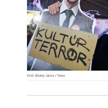
Fotó: Bődey János / Telex