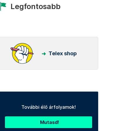
Legfontosabb
Telex shop
További élő árfolyamok!
Mutasd!