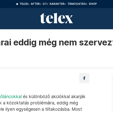
TELEX
AFTER
G7
KARAKTER
TÁMOGATÁS
SHOP
árai eddig még nem szervez
lőláncokkal
és különböző akciókkal akarják
kok a közoktatás problémáira, eddig még
le ilyen egységesen a tiltakozásba. Most