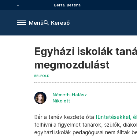
Berta, Bettina
Menü
Kereső
Egyházi iskolák tan
megmozdulást
BELFÖLD
Németh-Halász
Nikolett
Bár a tanév kezdete óta
tüntetésekkel,
é
felhívni a figyelmet tanárok, szülők, diá
egyházi iskolák pedagógusai nem álltak be