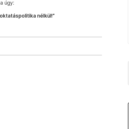
ta úgy:
oktatáspolitika nélkül!”