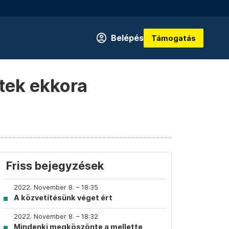
Belépés
Támogatás
tek ekkora
Friss bejegyzések
2022. November 8. – 18:35
A közvetítésünk véget ért
2022. November 8. – 18:32
Mindenki megköszönte a mellette