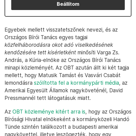
Beállítom
Egyebek mellett visszatetszőnek nevezi, és az
Országos Bírói Tanács egyes tagjai
közfelháborodásra okot adó viselkedésének
kendőzésére tett kísérletként
minősíti Varga Zs.
András, a Kúria-elnöke az Országos Bírói Tanács
minapi közleményét. Az OBT azután állt ki két tagja
mellett, hogy Matusik Tamást és Vasvári Csabát
lemondásra
szólította fel a kormánypárti média
, az
Amerikai Egyesült Államok nagyköveténél, David
Pressmannél tett látogatásuk miatt.
Az
OBT közleménye kitért arra is
, hogy az Országos
Bírósági Hivatal elnökeként a kormányközeli Handó
Tünde szintén találkozott a budapesti amerikai
nagykövettel, illetve leszögezték, hogy egy