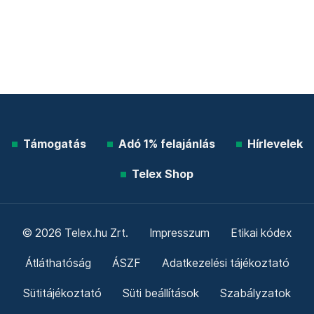
Támogatás
Adó 1% felajánlás
Hírlevelek
Telex Shop
© 2026 Telex.hu Zrt.
Impresszum
Etikai kódex
Átláthatóság
ÁSZF
Adatkezelési tájékoztató
Sütitájékoztató
Süti beállítások
Szabályzatok