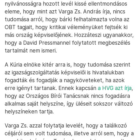
nyilvánosságra hozott levél kissé ellentmondásos
eleme, hogy mint azt Varga Zs. András írja, nincs
tudomása arról, hogy bárki felhatalmazta volna az
OBT tagjait, hogy kritikai véleményüket fejtsék ki
más ország képviselőjének. Hozzáteszi ugyanakkor,
hogy a David Pressmannel folytatott megbeszélés
tartalmát nem ismeri.
A Kúria elnöke kitér arra is, hogy tudomása szerint
az igazságszolgáltatás képviselői is hivatalukban
fogadták és fogadják a nagyköveteket, ha azok
erre igényt tartanak. Ennek kapcsán
a HVG azt írja
,
hogy az Országos Bírói Tanácsnak nincs fogadásra
alkalmas saját helyszíne, így üléseit sokszor változó
helyszíneken tartja.
Varga Zs. azzal folytatja levelét, hogy a találkozó
céljáról sem volt tudomása, illetve arról sem, hogy a