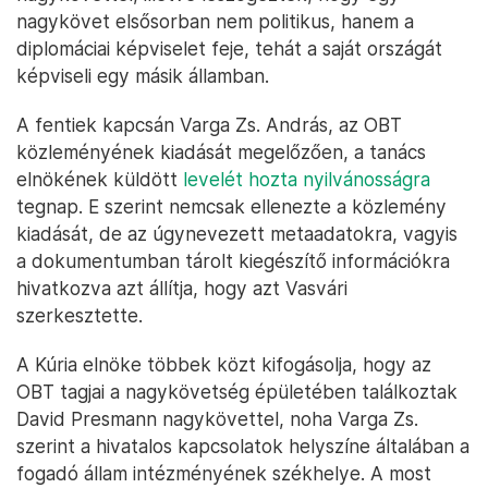
nagykövet elsősorban nem politikus, hanem a
diplomáciai képviselet feje, tehát a saját országát
képviseli egy másik államban.
A fentiek kapcsán Varga Zs. András, az OBT
közleményének kiadását megelőzően, a tanács
elnökének küldött
levelét hozta nyilvánosságra
tegnap. E szerint nemcsak ellenezte a közlemény
kiadását, de az úgynevezett metaadatokra, vagyis
a dokumentumban tárolt kiegészítő információkra
hivatkozva azt állítja, hogy azt Vasvári
szerkesztette.
A Kúria elnöke többek közt kifogásolja, hogy az
OBT tagjai a nagykövetség épületében találkoztak
David Presmann nagykövettel, noha Varga Zs.
szerint a hivatalos kapcsolatok helyszíne általában a
fogadó állam intézményének székhelye. A most