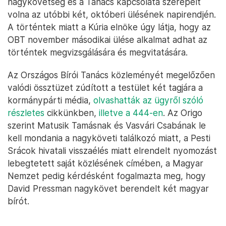
nagykövetség és a Tanács kapcsolata szerepelt
volna az utóbbi két, októberi ülésének napirendjén.
A történtek miatt a Kúria elnöke úgy látja, hogy az
OBT november másodikai ülése alkalmat adhat az
történtek megvizsgálására és megvitatására.
Az Országos Bírói Tanács közleményét megelőzően
valódi össztüzet zúdított a testület két tagjára a
kormánypárti média,
olvashatták az ügyről szóló
részletes
cikkünkben,
illetve a 444-en
. Az Origo
szerint Matusik Tamásnak és Vasvári Csabának le
kell mondania a nagyköveti találkozó miatt, a Pesti
Srácok hivatali visszaélés miatt elrendelt nyomozást
lebegtetett saját közlésének címében, a Magyar
Nemzet pedig kérdésként fogalmazta meg, hogy
David Pressman nagykövet berendelt két magyar
bírót.