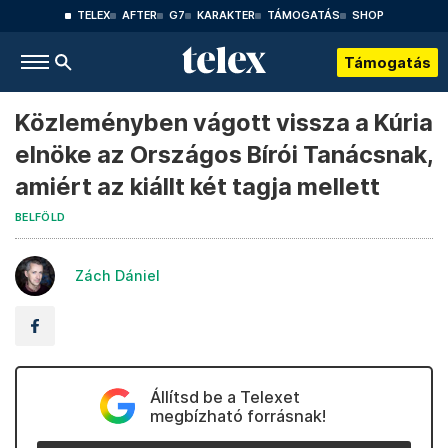
TELEX
AFTER
G7
KARAKTER
TÁMOGATÁS
SHOP
Támogatás
Közleményben vágott vissza a Kúria
elnöke az Országos Bírói Tanácsnak,
amiért az kiállt két tagja mellett
BELFÖLD
Zách Dániel
Állítsd be a Telexet
megbízható forrásnak!