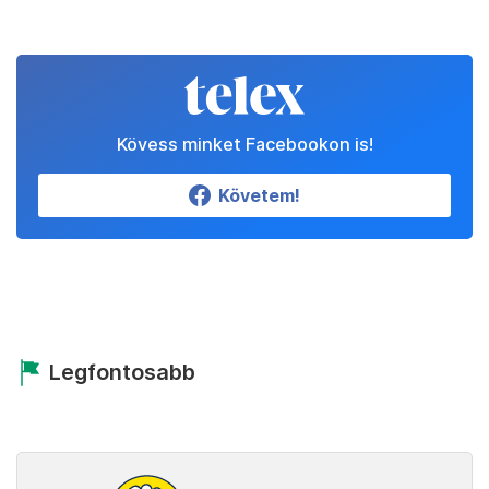
Kövess minket Facebookon is!
Követem!
Legfontosabb