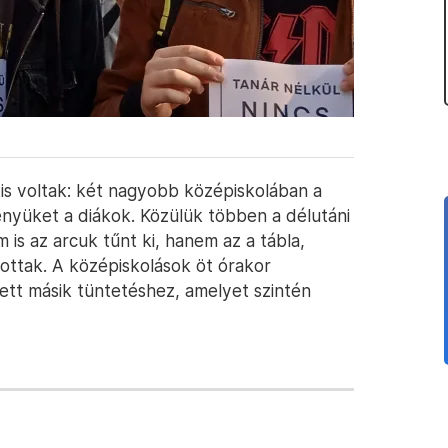
 is voltak: két nagyobb középiskolában a
ényüket a diákok. Közülük többen a délutáni
 is az arcuk tűnt ki, hanem az a tábla,
tottak. A középiskolások öt órakor
ett másik tüntetéshez, amelyet szintén