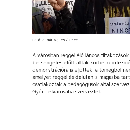
Fotó: Sudár Ágnes / Telex
A városban reggel élő láncos tiltakozások
becsengetés előtt állták körbe az intézm
demonstrációra is eljöttek, a tömegből nem
amelyet reggel és délután is magasba tar
csatlakoztak a pedagógusok által szervez
Győr belvárosába szerveztek.