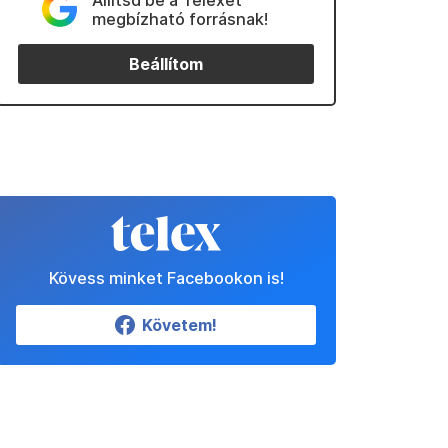
Állítsd be a Telexet
megbízható forrásnak!
Beállítom
Kövess minket Facebookon is!
Követem!