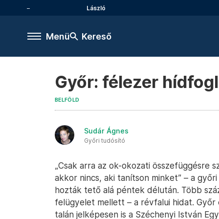
László
Menü
Kereső
Győr: félezer hídfog
BELFÖLD
Sudár Ágnes
Győri tudósító
„Csak arra az ok-okozati összefüggésre sz
akkor nincs, aki tanítson minket” – a győr
hozták tető alá péntek délután. Több száza
felügyelet mellett – a révfalui hidat. Győ
talán jelképesen is a Széchenyi István Eg