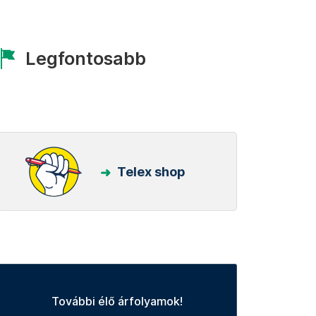
Legfontosabb
Telex shop
További élő árfolyamok!