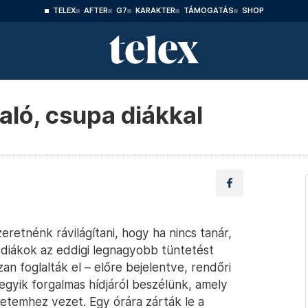
TELEX
AFTER
G7
KARAKTER
TÁMOGATÁS
SHOP
laló, csupa diákkal
eretnénk rávilágítani, hogy ha nincs tanár,
i diákok az eddigi legnagyobb tüntetést
n foglalták el – előre bejelentve, rendőri
r egyik forgalmas hídjáról beszélünk, amely
yetemhez vezet. Egy órára zárták le a