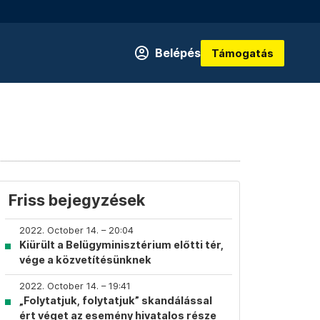
Belépés
Támogatás
Friss bejegyzések
2022. October 14. – 20:04
Kiürült a Belügyminisztérium előtti tér,
vége a közvetítésünknek
2022. October 14. – 19:41
„Folytatjuk, folytatjuk” skandálással
ért véget az esemény hivatalos része