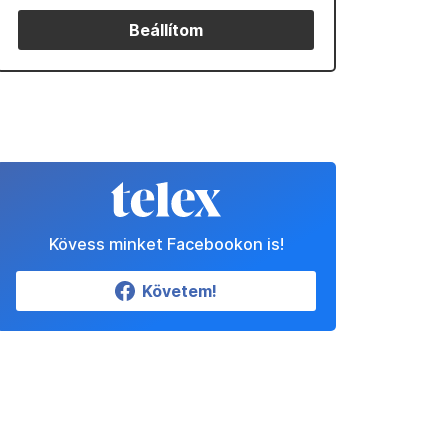
Beállítom
Kövess minket Facebookon is!
Követem!