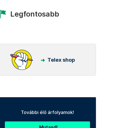
Legfontosabb
Telex shop
További élő árfolyamok!
Mutasd!