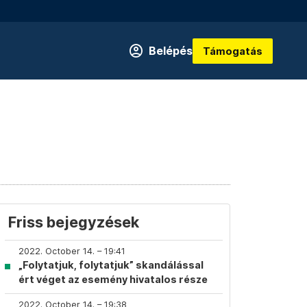
Belépés
Támogatás
Friss bejegyzések
2022. October 14. – 19:41
„Folytatjuk, folytatjuk” skandálással
ért véget az esemény hivatalos része
2022. October 14. – 19:38