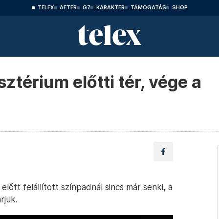
TELEX
AFTER
G7
KARAKTER
TÁMOGATÁS
SHOP
ztérium előtti tér, vége a
tt felállított színpadnál sincs már senki, a
rjuk.