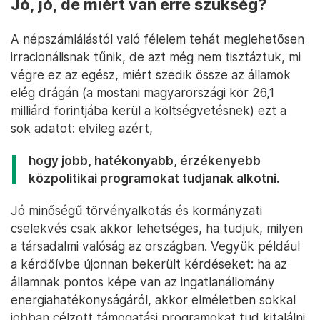
Jó, jó, de miért van erre szükség?
A népszámlálástól való félelem tehát meglehetősen
irracionálisnak tűnik, de azt még nem tisztáztuk, mi
végre ez az egész, miért szedik össze az államok
elég drágán (a mostani magyarországi kör 26,1
milliárd forintjába kerül a költségvetésnek) ezt a
sok adatot: elvileg azért,
hogy jobb, hatékonyabb, érzékenyebb
közpolitikai programokat tudjanak alkotni.
Jó minőségű törvényalkotás és kormányzati
cselekvés csak akkor lehetséges, ha tudjuk, milyen
a társadalmi valóság az országban. Vegyük például
a kérdőívbe újonnan bekerült kérdéseket: ha az
államnak pontos képe van az ingatlanállomány
energiahatékonyságáról, akkor elméletben sokkal
jobban célzott támogatási programokat tud kitalálni