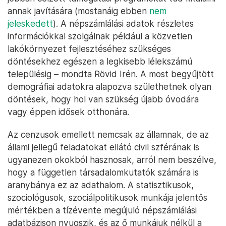
annak javítására (mostanáig ebben
nem
jeleskedett
). A népszámlálási adatok részletes
információkkal szolgálnak például a közvetlen
lakókörnyezet fejlesztéséhez szükséges
döntésekhez egészen a legkisebb lélekszámú
településig – mondta Rövid Irén. A most begyűjtött
demográfiai adatokra alapozva születhetnek olyan
döntések, hogy hol van szükség újabb óvodára
vagy éppen idősek otthonára.
Az cenzusok emellett nemcsak az államnak, de az
állami jellegű feladatokat ellátó civil szférának is
ugyanezen okokból hasznosak, arról nem beszélve,
hogy a független társadalomkutatók számára is
aranybánya ez az adathalom. A statisztikusok,
szociológusok, szociálpolitikusok munkája jelentős
mértékben a tízévente megújuló népszámlálási
adatbázison nyugszik, és az ő munkájuk nélkül a