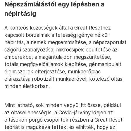
Népszámlálástól egy lépésben a
népirtásig
A konteós közösségek által a Great Resethez
kapcsolt borzalmak a teljesség igénye nélkül:
népirtás, a nemek megsemmisítése, a népszaporulat
szigorú szabályozása, mikrocsipek beültetése az
emberekbe, a magántulajdon megszüntetése,
totális megfigyelőállamok kiépítése, génmanipulált
élelmiszerek elterjesztése, munkaerőpiac
elárasztása robotizált munkaerővel, kötelező oltás
minden életkorban.
Mint látható, sok minden vegyül itt össze, például
az oltásellenesség is, a Covid-járvány idején az
oltásokon pörgő csoportok részben a Great Reset
teóriát is magukévá tették, és elhitték, hogy az