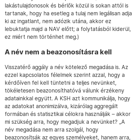
lakástulajdonosok és bérlők közül is sokan attól is
tartanak, hogy ha esetleg a tulaj nem legálisan adja
ki az ingatlant, nem adózik utána, akkor ez
lebuktatja majd a NAV előtt; a folytatásból kiderül,
ez miért nem történhet meg.)
A név nem a beazonosításra kell
Visszatérő aggály a név kötelező megadása is. Az
ezzel kapcsolatos félelmek szerint azzal, hogy a
kérdőíven fel kell tüntetni a teljes nevünket,
tökéletesen beazonosíthatóvá válunk érzékeny
adatainkkal együtt. A KSH azt kommunikálja, hogy
az adatokat anonimizálva, kizárólag aggregált
formában és statisztikai célokra használják – akkor
mi szükség arra, hogy megadjuk a nevünket? „A
név megadása nem arra szolgál, hogy
beazonosítsák az egyes személyeket, hanem arra,