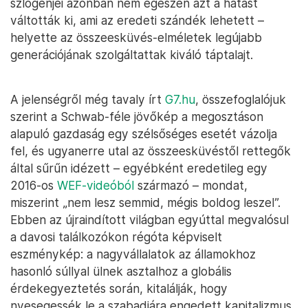
szlogenjei azonban nem egészen azt a hatást
váltották ki, ami az eredeti szándék lehetett –
helyette az összeesküvés-elméletek legújabb
generációjának szolgáltattak kiváló táptalajt.
A jelenségről még tavaly írt
G7.hu
, összefoglalójuk
szerint a Schwab-féle jövőkép a megosztáson
alapuló gazdaság egy szélsőséges esetét vázolja
fel, és ugyanerre utal az összeesküvéstől rettegők
által sűrűn idézett – egyébként eredetileg egy
2016-os
WEF-videóból
származó – mondat,
miszerint „nem lesz semmid, mégis boldog leszel”.
Ebben az újraindított világban egyúttal megvalósul
a davosi találkozókon régóta képviselt
eszménykép: a nagyvállalatok az államokhoz
hasonló súllyal ülnek asztalhoz a globális
érdekegyeztetés során, kitalálják, hogy
nyesegessék le a szabadjára engedett kapitalizmus