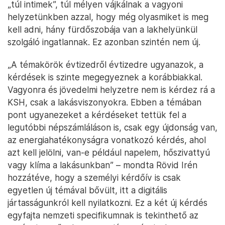
„túl intimek”, túl mélyen vájkálnak a vagyoni
helyzetünkben azzal, hogy még olyasmiket is meg
kell adni, hány fürdőszobája van a lakhelyünkül
szolgáló ingatlannak. Ez azonban szintén nem új.
„A témakörök évtizedről évtizedre ugyanazok, a
kérdések is szinte megegyeznek a korábbiakkal.
Vagyonra és jövedelmi helyzetre nem is kérdez rá a
KSH, csak a lakásviszonyokra. Ebben a témában
pont ugyanezeket a kérdéseket tettük fel a
legutóbbi népszámláláson is, csak egy újdonság van,
az energiahatékonyságra vonatkozó kérdés, ahol
azt kell jelölni, van-e például napelem, hőszivattyú
vagy klíma a lakásunkban” – mondta Rövid Irén
hozzátéve, hogy a személyi kérdőív is csak
egyetlen új témával bővült, itt a digitális
jártasságunkról kell nyilatkozni. Ez a két új kérdés
egyfajta nemzeti specifikumnak is tekinthető az