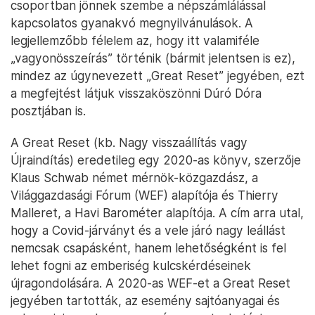
csoportban jönnek szembe a népszámlálással
kapcsolatos gyanakvó megnyilvánulások. A
legjellemzőbb félelem az, hogy itt valamiféle
„vagyonösszeírás” történik (bármit jelentsen is ez),
mindez az úgynevezett „Great Reset” jegyében, ezt
a megfejtést látjuk visszaköszönni Dúró Dóra
posztjában is.
A Great Reset (kb. Nagy visszaállítás vagy
Újraindítás) eredetileg egy 2020-as könyv, szerzője
Klaus Schwab német mérnök-közgazdász, a
Világgazdasági Fórum (WEF) alapítója és Thierry
Malleret, a Havi Barométer alapítója. A cím arra utal,
hogy a Covid-járványt és a vele járó nagy leállást
nemcsak csapásként, hanem lehetőségként is fel
lehet fogni az emberiség kulcskérdéseinek
újragondolására. A 2020-as WEF-et a Great Reset
jegyében tartották, az esemény sajtóanyagai és