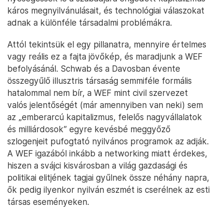
káros megnyilvánulásait, és technológiai válaszokat
adnak a különféle társadalmi problémákra.
Attól tekintsük el egy pillanatra, mennyire értelmes
vagy reális ez a fajta jövőkép, és maradjunk a WEF
befolyásánál. Schwab és a Davosban évente
összegyűlő illusztris társaság semmiféle formális
hatalommal nem bír, a WEF mint civil szervezet
valós jelentőségét (már amennyiben van neki) sem
az „emberarcú kapitalizmus, felelős nagyvállalatok
és milliárdosok” egyre kevésbé meggyőző
szlogenjeit pufogtató nyilvános programok az adják.
A WEF igazából inkább a networking miatt érdekes,
hiszen a svájci kisvárosban a világ gazdasági és
politikai elitjének tagjai gyűlnek össze néhány napra,
ők pedig ilyenkor nyilván eszmét is cserélnek az esti
társas eseményeken.