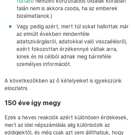
futtató
nemzeti konzultációs oldalak korában
talán nem is akkora csoda, ha az emberek
bizalmatlanok.)
Vagy pedig azért, mert túl sokat hallottak már
az elmúlt években mindenféle
adatszivárgásról, adatokkal való visszaélésről,
ezért fokozottan érzékennyé váltak arra,
kinek és mi célból adnak meg bármiféle
személyes információt.
A következőkben az ő kételyeiket is igyekszünk
eloszlatni.
150 éve így megy
Ezek a heves reakciók azért különösen érdekesek,
mert az idei népszámlálás alig különbözik az
eddigiektől, és még csak azt sem állíthatjuk, hogy