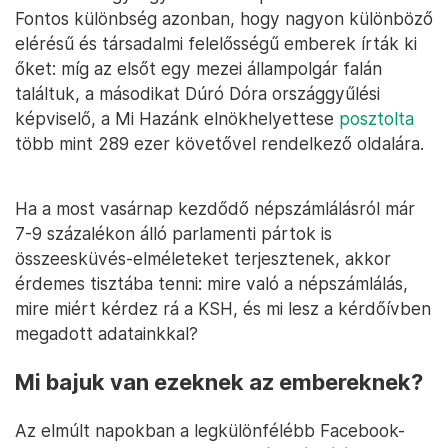
Fontos különbség azonban, hogy nagyon különböző
elérésű és társadalmi felelősségű emberek írták ki
őket: míg az elsőt egy mezei állampolgár falán
találtuk, a másodikat Dúró Dóra országgyűlési
képviselő, a Mi Hazánk elnökhelyettese
posztolta
több mint 289 ezer követővel rendelkező oldalára.
Ha a most vasárnap kezdődő népszámlálásról már
7-9 százalékon álló parlamenti pártok is
összeesküvés-elméleteket terjesztenek, akkor
érdemes tisztába tenni: mire való a népszámlálás,
mire miért kérdez rá a KSH, és mi lesz a kérdőívben
megadott adatainkkal?
Mi bajuk van ezeknek az embereknek?
Az elmúlt napokban a legkülönfélébb Facebook-