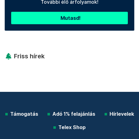
További élő árfolyamok!
Mutasd!
Friss hírek
Támogatás
Adó 1% felajánlás
Hírlevelek
Telex Shop