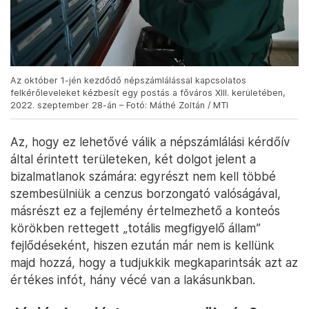
Az október 1-jén kezdődő népszámlálással kapcsolatos
felkérőleveleket kézbesít egy postás a főváros XIII. kerületében,
2022. szeptember 28-án – Fotó: Máthé Zoltán / MTI
Az, hogy ez lehetővé válik a népszámlálási kérdőív
által érintett területeken, két dolgot jelent a
bizalmatlanok számára: egyrészt nem kell többé
szembesülniük a cenzus borzongató valóságával,
másrészt ez a fejlemény értelmezhető a konteós
körökben rettegett „totális megfigyelő állam”
fejlődéseként, hiszen ezután már nem is kellünk
majd hozzá, hogy a tudjukkik megkaparintsák azt az
értékes infót, hány vécé van a lakásunkban.