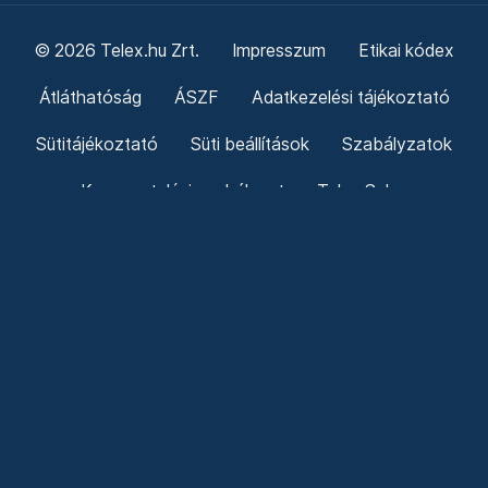
© 2026 Telex.hu Zrt.
Impresszum
Etikai kódex
Átláthatóság
ÁSZF
Adatkezelési tájékoztató
Sütitájékoztató
Süti beállítások
Szabályzatok
Kommentelési szabályzat
Telex Sales