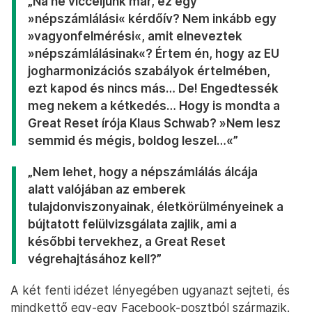
„Na ne vicceljünk már, ez egy
»
népszámlálási«
kérdőív? Nem inkább egy
»vagyonfelmérési
«
, amit elneveztek
»népszámlálásinak
«
? Értem én, hogy az EU
jogharmonizációs szabályok értelmében,
ezt kapod és nincs más… De! Engedtessék
meg nekem a kétkedés… Hogy is mondta a
Great Reset írója Klaus Schwab? »Nem lesz
semmid és mégis, boldog leszel…
«
”
„Nem lehet, hogy a népszámlálás álcája
alatt valójában az emberek
tulajdonviszonyainak, életkörülményeinek a
bújtatott felülvizsgálata zajlik, ami a
későbbi tervekhez, a Great Reset
végrehajtásához kell?”
A két fenti idézet lényegében ugyanazt sejteti, és
mindkettő egy-egy Facebook-posztból származik.