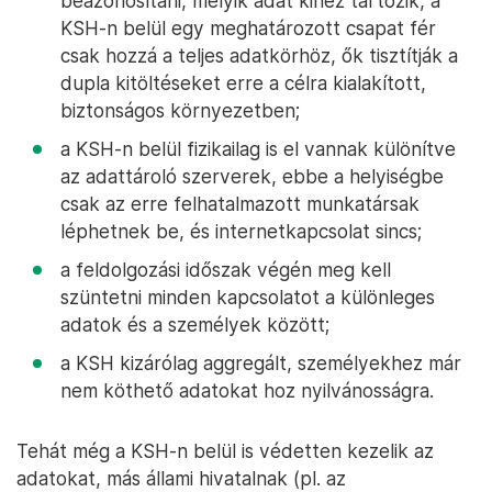
beazonosítani, melyik adat kihez tartozik, a
KSH-n belül egy meghatározott csapat fér
csak hozzá a teljes adatkörhöz, ők tisztítják a
dupla kitöltéseket erre a célra kialakított,
biztonságos környezetben;
a KSH-n belül fizikailag is el vannak különítve
az adattároló szerverek, ebbe a helyiségbe
csak az erre felhatalmazott munkatársak
léphetnek be, és internetkapcsolat sincs;
a feldolgozási időszak végén meg kell
szüntetni minden kapcsolatot a különleges
adatok és a személyek között;
a KSH kizárólag aggregált, személyekhez már
nem köthető adatokat hoz nyilvánosságra.
Tehát még a KSH-n belül is védetten kezelik az
adatokat, más állami hivatalnak (pl. az