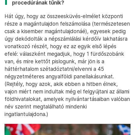
procedúrának tűnik?
Hát úgy, hogy az összeesküvés-elmélet központi
része a magántulajdon felszámolása (természetesen
csak a kisember magántulajdonáé), egyesek pedig
úgy dekódolták a népszámlálási kérdőív lakhatásra
vonatkozó részét, hogy ez az egyik első lépés
efelé: válaszként megadjuk, hogy 1 fürdőszobánk
van, és mire kettőt pislogunk, már jön is a
háttérhatalom szétadóztatni/elvenni a 45
négyzetméteres angyalföldi panellakásunkat.
(Rejtély, hogy azok, akik ebben a hitben élnek,
vajon miért nem indultak még el felgyújtani az állami
földhivatalokat, amelyek nyilvántartásaiban valóban
név szerint megtalálható mindenki
ingatlantulajdona.)