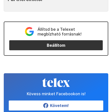
Állítsd be a Telexet
megbízható forrásnak!
Beállítom
Kövess minket Facebookon is!
Követem!