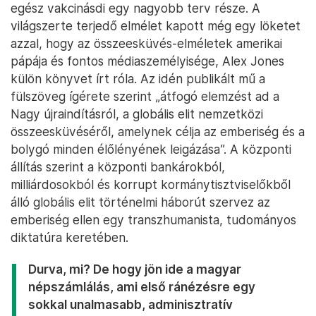
egész vakcinásdi egy nagyobb terv része. A
világszerte terjedő elmélet kapott még egy löketet
azzal, hogy az összeesküvés-elméletek amerikai
pápája és fontos médiaszemélyisége, Alex Jones
külön könyvet írt róla. Az idén publikált mű a
fülszöveg ígérete szerint „átfogó elemzést ad a
Nagy újraindításról, a globális elit nemzetközi
összeesküvéséről, amelynek célja az emberiség és a
bolygó minden élőlényének leigázása”. A központi
állítás szerint a központi bankárokból,
milliárdosokból és korrupt kormánytisztviselőkből
álló globális elit történelmi háborút szervez az
emberiség ellen egy transzhumanista, tudományos
diktatúra keretében.
Durva, mi? De hogy jön ide a magyar
népszámlálás, ami első ránézésre egy
sokkal unalmasabb, adminisztratív