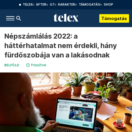
TELEX
AFTER
G7
KARAKTER
TÁMOGATÁS
SHOP
Támogatás
Népszámlálás 2022: a
háttérhatalmat nem érdekli, hány
fürdőszobája van a lakásodnak
frissítve
BELFÖLD