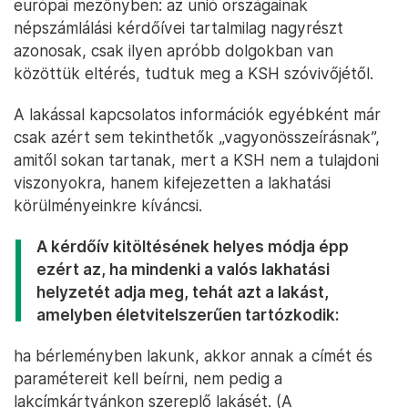
európai mezőnyben: az unió országainak
népszámlálási kérdőívei tartalmilag nagyrészt
azonosak, csak ilyen apróbb dolgokban van
közöttük eltérés, tudtuk meg a KSH szóvivőjétől.
A lakással kapcsolatos információk egyébként már
csak azért sem tekinthetők „vagyonösszeírásnak”,
amitől sokan tartanak, mert a KSH nem a tulajdoni
viszonyokra, hanem kifejezetten a lakhatási
körülményeinkre kíváncsi.
A kérdőív kitöltésének helyes módja épp
ezért az, ha mindenki a valós lakhatási
helyzetét adja meg, tehát azt a lakást,
amelyben életvitelszerűen tartózkodik:
ha bérleményben lakunk, akkor annak a címét és
paramétereit kell beírni, nem pedig a
lakcímkártyánkon szereplő lakásét. (A