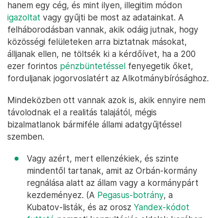
hanem egy cég, és mint ilyen, illegitim módon
igazoltat
vagy gyűjti be most az adatainkat. A
felháborodásban vannak, akik odáig jutnak, hogy
közösségi felületeken arra biztatnak másokat,
álljanak ellen, ne töltsék ki a kérdőívet, ha a 200
ezer forintos
pénzbüntetéssel
fenyegetik őket,
forduljanak jogorvoslatért az Alkotmánybírósághoz.
Mindeközben ott vannak azok is, akik ennyire nem
távolodnak el a realitás talajától, mégis
bizalmatlanok bármiféle állami adatgyűjtéssel
szemben.
Vagy azért, mert ellenzékiek, és szinte
mindentől tartanak, amit az Orbán-kormány
regnálása alatt az állam vagy a kormánypárt
kezdeményez. (A
Pegasus-botrány
, a
Kubatov-listák, és az orosz
Yandex-kódot