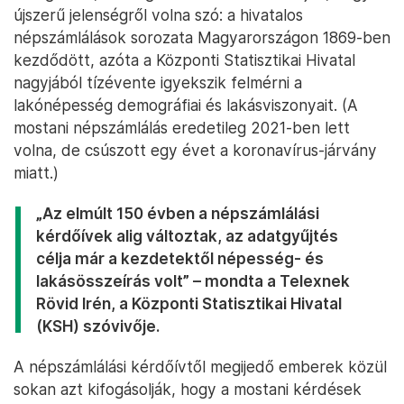
újszerű jelenségről volna szó: a hivatalos
népszámlálások sorozata Magyarországon 1869-ben
kezdődött, azóta a Központi Statisztikai Hivatal
nagyjából tízévente igyekszik felmérni a
lakónépesség demográfiai és lakásviszonyait. (A
mostani népszámlálás eredetileg 2021-ben lett
volna, de csúszott egy évet a koronavírus-járvány
miatt.)
„Az elmúlt 150 évben a népszámlálási
kérdőívek alig változtak, az adatgyűjtés
célja már a kezdetektől népesség- és
lakásösszeírás volt” – mondta a Telexnek
Rövid Irén, a Központi Statisztikai Hivatal
(KSH) szóvivője.
A népszámlálási kérdőívtől megijedő emberek közül
sokan azt kifogásolják, hogy a mostani kérdések