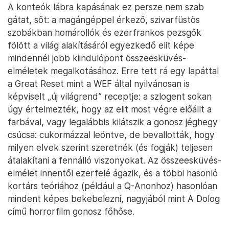
A konteók lábra kapásának ez persze nem szab
gátat, sőt: a magángéppel érkező, szivarfüstös
szobákban homárollók és ezerfrankos pezsgők
fölött a világ alakításáról egyezkedő elit képe
mindennél jobb kiindulópont összeesküvés-
elméletek megalkotásához. Erre tett rá egy lapáttal
a Great Reset mint a WEF által nyilvánosan is
képviselt „új világrend” receptje: a szlogent sokan
úgy értelmezték, hogy az elit most végre előállt a
farbával, vagy legalábbis kilátszik a gonosz jéghegy
csúcsa: cukormázzal leöntve, de bevallották, hogy
milyen elvek szerint szeretnék (és fogják) teljesen
átalakítani a fennálló viszonyokat. Az összeesküvés-
elmélet innentől ezerfelé ágazik, és a többi hasonló
kortárs teóriához (például a Q-Anonhoz) hasonlóan
mindent képes bekebelezni, nagyjából mint A Dolog
című horrorfilm gonosz főhőse.