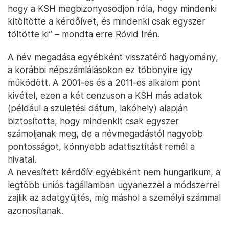
hogy a KSH megbizonyosodjon róla, hogy mindenki
kitöltötte a kérdőívet, és mindenki csak egyszer
töltötte ki” – mondta erre Rövid Irén.
A név megadása egyébként visszatérő hagyomány,
a korábbi népszámlálásokon ez többnyire így
működött. A 2001-es és a 2011-es alkalom pont
kivétel, ezen a két cenzuson a KSH más adatok
(például a születési dátum, lakóhely) alapján
biztosította, hogy mindenkit csak egyszer
számoljanak meg, de a névmegadástól nagyobb
pontosságot, könnyebb adattisztítást remél a
hivatal.
A nevesített kérdőív egyébként nem hungarikum, a
legtöbb uniós tagállamban ugyanezzel a módszerrel
zajlik az adatgyűjtés, míg máshol a személyi számmal
azonosítanak.