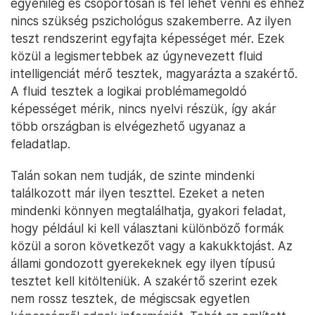
egyénileg és csoportosan is fel lehet venni és ehhez
nincs szükség pszichológus szakemberre. Az ilyen
teszt rendszerint egyfajta képességet mér. Ezek
közül a legismertebbek az úgynevezett fluid
intelligenciát mérő tesztek, magyarázta a szakértő.
A fluid tesztek a logikai problémamegoldó
képességet mérik, nincs nyelvi részük, így akár
több országban is elvégezhető ugyanaz a
feladatlap.
Talán sokan nem tudják, de szinte mindenki
találkozott már ilyen teszttel. Ezeket a neten
mindenki könnyen megtalálhatja, gyakori feladat,
hogy például ki kell választani különböző formák
közül a soron következőt vagy a kakukktojást. Az
állami gondozott gyerekeknek egy ilyen típusú
tesztet kell kitölteniük. A szakértő szerint ezek
nem rossz tesztek, de mégiscsak egyetlen