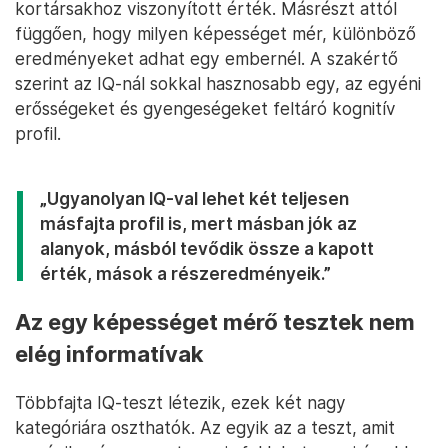
kortársakhoz viszonyított érték. Másrészt attól
függően, hogy milyen képességet mér, különböző
eredményeket adhat egy embernél. A szakértő
szerint az IQ-nál sokkal hasznosabb egy, az egyéni
erősségeket és gyengeségeket feltáró kognitív
profil.
„Ugyanolyan IQ-val lehet két teljesen
másfajta profil is, mert másban jók az
alanyok, másból tevődik össze a kapott
érték, mások a részeredményeik.”
Az egy képességet mérő tesztek nem
elég informatívak
Többfajta IQ-teszt létezik, ezek két nagy
kategóriára oszthatók. Az egyik az a teszt, amit