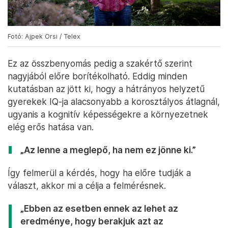
Fotó: Ajpek Orsi / Telex
Ez az összbenyomás pedig a szakértő szerint
nagyjából előre borítékolható. Eddig minden
kutatásban az jött ki, hogy a hátrányos helyzetű
gyerekek IQ-ja alacsonyabb a korosztályos átlagnál,
ugyanis a kognitív képességekre a környezetnek
elég erős hatása van.
„Az lenne a meglepő, ha nem ez jönne ki.”
Így felmerül a kérdés, hogy ha előre tudják a
választ, akkor mi a célja a felmérésnek.
„Ebben az esetben ennek az lehet az
eredménye, hogy berakjuk azt az