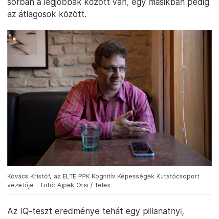
sorban a legjobbak között van, egy másikban pedig
az átlagosok között.
Kovács Kristóf, az ELTE PPK Kognitív Képességek Kutatócsoport
vezetője – Fotó: Ajpek Orsi / Telex
Az IQ-teszt eredménye tehát egy pillanatnyi,