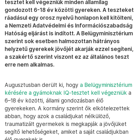
tesztet kell végezniük minden államilag
gondozott 6-18 év közötti gyereken. A teszteket
ráadásul egy orosz nyelvű honlapon kell kitölteni,
a Nemzeti Adatvédelmi és Információszabadság
Hatóság eljárást is indított. A Belügyminisztérium
szerint sok esetben halmozottan hátrányos
helyzetű gyerekek jövőjét akarják ezzel segíteni,
a szakértő szerint viszont ez az általános teszt
erre nem alkalmas.
Augusztusban derült ki, hogy
a Belügyminisztérium
kérésére a gyámoknak IQ-tesztet kell végezniük
a
6–18 év közötti, állami gondozásban élő
gyerekeken. A kormány szerint ők elkötelezettek
abban, hogy azok a családjukat nélkülöző,
traumatizált gyermekek is megkapják a jövőjüket
segítő lehetőségeket, amiket a saját családjukban
élő gyerekek is.