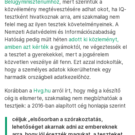
Belügyminisztériumhoz
, mert szerintük a
közvélemény megtévesztésére adhat okot, ha IQ-
tesztként hivatkoznak arra, ami szakmailag nem
felel meg az ilyen tesztek követelményeinek. A
Nemzeti Adatvédelmi és Információszabadság
Hatóság pedig múlt héten
adott ki közleményt,
amiben azt kérték
a gyámoktól, ne végeztessék el
a tesztet a gyerekekkel, mert a jogsérelem
közvetlen veszélye áll fenn. Ezt azzal indokolták,
hogy a személyes adatok kikerülhetnek egy
harmadik országbeli adatkezelőhöz.
Korábban a
Hvg.hu
arról írt, hogy még a készítő
cég is elismerte, szakmailag nem megbízhatóak a
tesztjeik: a 2016-ban alapított cég honlapja szerint
céljuk „elsősorban a szórakoztatás,
lehetőséget akarnak adni az embereknek
arra, hogy jól érezzék magukat, a teszteket