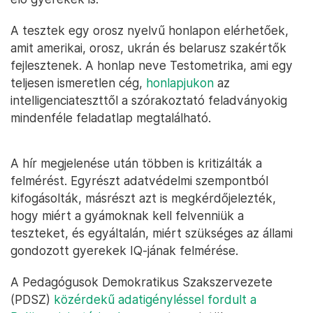
A tesztek egy orosz nyelvű honlapon elérhetőek,
amit amerikai, orosz, ukrán és belarusz szakértők
fejlesztenek. A honlap neve Testometrika, ami egy
teljesen ismeretlen cég,
honlapjukon
az
intelligenciateszttől a szórakoztató feladványokig
mindenféle feladatlap megtalálható.
A hír megjelenése után többen is kritizálták a
felmérést. Egyrészt adatvédelmi szempontból
kifogásolták, másrészt azt is megkérdőjelezték,
hogy miért a gyámoknak kell felvenniük a
teszteket, és egyáltalán, miért szükséges az állami
gondozott gyerekek IQ-jának felmérése.
A Pedagógusok Demokratikus Szakszervezete
(PDSZ)
közérdekű adatigényléssel fordult a