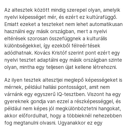
Az altesztek között mindig szerepel olyan, amelyik
nyelvi képességet mér, és ezért ez kultúrafüggő.
Emiatt ezeket a teszteket nem lehet automatikusan
használni egy másik országban, mert a nyelvi
eltérések szorosan összefüggnek a kulturális
különbségekkel, így ezekből félreértések
adódhatnak. Kovács Kristóf szerint pont ezért egy
nyelvi tesztet adaptálni egy másik országban szinte
olyan, mintha egy teljesen újat kellene létrehozni.
Az ilyen tesztek altesztjei meglepő képességeket is
mérnek, például hallási pontosságot, amit nem
várnánk egy egyszerű IQ-tesztben. Viszont ha egy
gyereknek gondja van ezzel a részképességgel, és
például nem képes jól megkülönböztetni hangokat,
akkor előfordulhat, hogy a többieknél nehezebben
fog megtanulni olvasni. Ugyanakkor ez egy