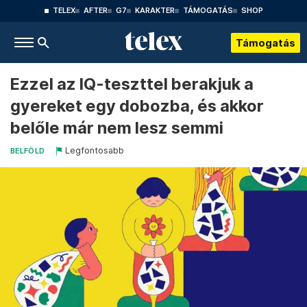
TELEX
AFTER
G7
KARAKTER
TÁMOGATÁS
SHOP
Támogatás
Ezzel az IQ-teszttel berakjuk a
gyereket egy dobozba, és akkor
belőle már nem lesz semmi
Legfontosabb
BELFÖLD