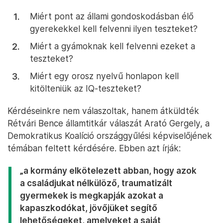
Miért pont az állami gondoskodásban élő
gyerekekkel kell felvenni ilyen teszteket?
Miért a gyámoknak kell felvenni ezeket a
teszteket?
Miért egy orosz nyelvű honlapon kell
kitölteniük az IQ-teszteket?
Kérdéseinkre nem válaszoltak, hanem átküldték
Rétvári Bence államtitkár válaszát Arató Gergely, a
Demokratikus Koalíció országgyűlési képviselőjének
témában feltett kérdésére. Ebben azt írják:
„a kormány elkötelezett abban, hogy azok
a családjukat nélkülöző, traumatizált
gyermekek is megkapják azokat a
kapaszkodókat, jövőjüket segítő
lehetőségeket, amelyeket a saját