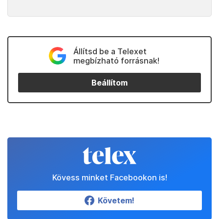
Állítsd be a Telexet
megbízható forrásnak!
Beállítom
Kövess minket Facebookon is!
Követem!