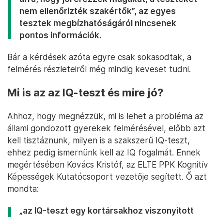
nem ellenőrizték szakértők”, az egyes
tesztek megbízhatóságáról nincsenek
pontos információk.
Bár a kérdések azóta egyre csak sokasodtak, a
felmérés részleteiről még mindig keveset tudni.
Mi is az az IQ-teszt és mire jó?
Ahhoz, hogy megnézzük, mi is lehet a probléma az
állami gondozott gyerekek felmérésével, előbb azt
kell tisztáznunk, milyen is a szakszerű IQ-teszt,
ehhez pedig ismernünk kell az IQ fogalmát. Ennek
megértésében Kovács Kristóf, az ELTE PPK Kognitív
Képességek Kutatócsoport vezetője segített. Ő azt
mondta:
„az IQ-teszt egy kortársakhoz viszonyított