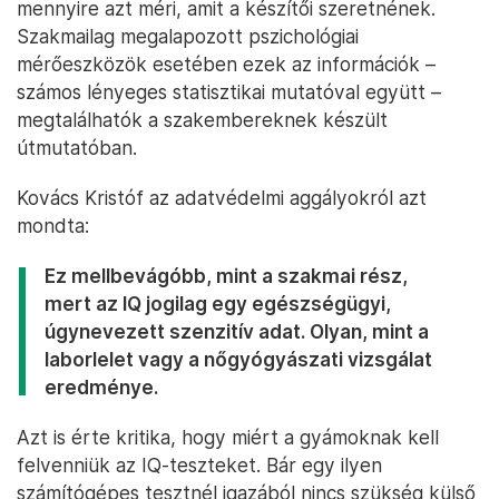
mennyire azt méri, amit a készítői szeretnének.
Szakmailag megalapozott pszichológiai
mérőeszközök esetében ezek az információk –
számos lényeges statisztikai mutatóval együtt –
megtalálhatók a szakembereknek készült
útmutatóban.
Kovács Kristóf az adatvédelmi aggályokról azt
mondta:
Ez mellbevágóbb, mint a szakmai rész,
mert az IQ jogilag egy egészségügyi,
úgynevezett szenzitív adat. Olyan, mint a
laborlelet vagy a nőgyógyászati vizsgálat
eredménye.
Azt is érte kritika, hogy miért a gyámoknak kell
felvenniük az IQ-teszteket. Bár egy ilyen
számítógépes tesztnél igazából nincs szükség külső