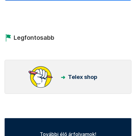
Legfontosabb
Telex shop
További élő árfolyamok!