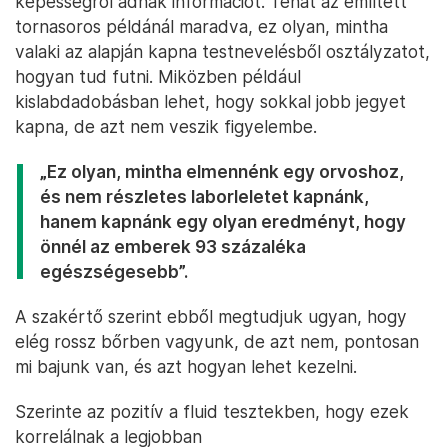
képességről adnak információt. Tehát az említett
tornasoros példánál maradva, ez olyan, mintha
valaki az alapján kapna testnevelésből osztályzatot,
hogyan tud futni. Miközben például
kislabdadobásban lehet, hogy sokkal jobb jegyet
kapna, de azt nem veszik figyelembe.
„Ez olyan, mintha elmennénk egy orvoshoz,
és nem részletes laborleletet kapnánk,
hanem kapnánk egy olyan eredményt, hogy
önnél az emberek 93 százaléka
egészségesebb”.
A szakértő szerint ebből megtudjuk ugyan, hogy
elég rossz bőrben vagyunk, de azt nem, pontosan
mi bajunk van, és azt hogyan lehet kezelni.
Szerinte az pozitív a fluid tesztekben, hogy ezek
korrelálnak a legjobban