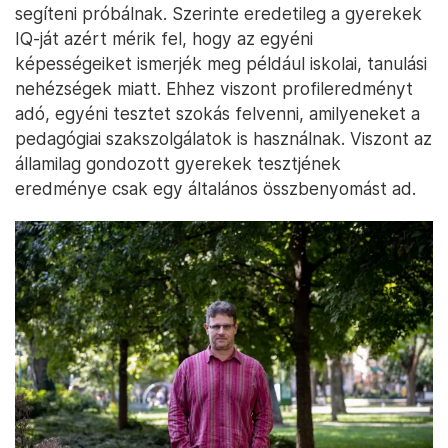
segíteni próbálnak. Szerinte eredetileg a gyerekek
IQ-ját azért mérik fel, hogy az egyéni
képességeiket ismerjék meg például iskolai, tanulási
nehézségek miatt. Ehhez viszont profileredményt
adó, egyéni tesztet szokás felvenni, amilyeneket a
pedagógiai szakszolgálatok is használnak. Viszont az
államilag gondozott gyerekek tesztjének
eredménye csak egy általános összbenyomást ad.