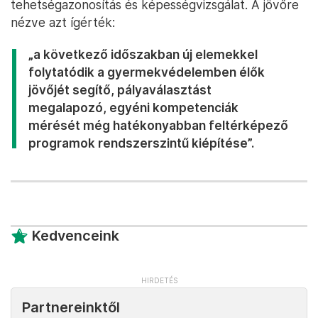
tehetségazonosítás és képességvizsgálat. A jövőre
nézve azt ígérték:
„a következő időszakban új elemekkel
folytatódik a gyermekvédelemben élők
jövőjét segítő, pályaválasztást
megalapozó, egyéni kompetenciák
mérését még hatékonyabban feltérképező
programok rendszerszintű kiépítése”.
Kedvenceink
Partnereinktől