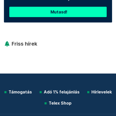
Mutasd!
Friss hírek
Támogatás
Adó 1% felajánlás
Hírlevelek
Telex Shop