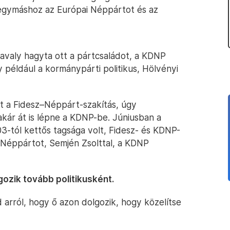
egymáshoz az Európai Néppártot és az
avaly hagyta ott a pártcsaládot, a KDNP
 például a kormánypárti politikus, Hölvényi
lt a Fidesz–Néppárt-szakítás, úgy
akár át is lépne a KDNP-be. Júniusban a
3-tól kettős tagsága volt, Fidesz- és KDNP-
az Néppártot, Semjén Zsolttal, a KDNP
gozik tovább politikusként.
 arról, hogy ő azon dolgozik, hogy közelítse