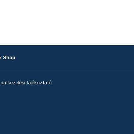
x Shop
datkezelési tájékoztató
zat
Telex Sales