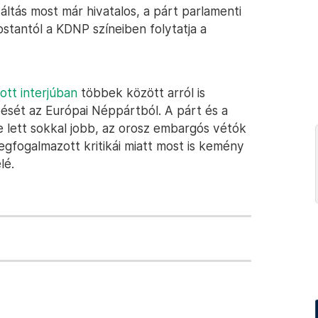
váltás most már hivatalos, a párt parlamenti
ostantól a KDNP színeiben folytatja a
ott interjúban
többek között arról is
épését az Európai Néppártból. A párt és a
 lett sokkal jobb, az orosz embargós vétók
fogalmazott kritikái miatt most is kemény
lé.