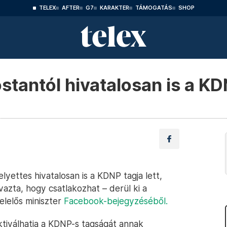
TELEX
AFTER
G7
KARAKTER
TÁMOGATÁS
SHOP
stantól hivatalosan is a KD
lyettes hivatalosan is a KDNP tagja lett,
vazta, hogy csatlakozhat – derül ki a
felelős miniszter
Facebook-bejegyzéséből.
ktiválhatja a KDNP-s tagságát annak