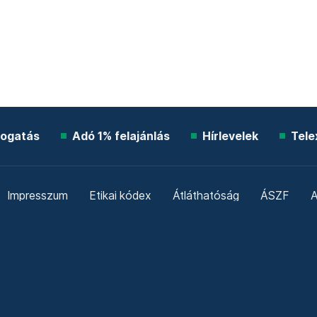
ogatás
Adó 1% felajánlás
Hírlevelek
Tele
Impresszum
Etikai kódex
Átláthatóság
ÁSZF
A
Süti beállítások
Szabályzatok
Kommentelési szabály