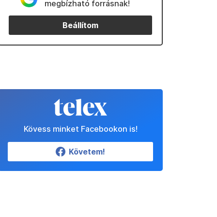
megbízható forrásnak!
Beállítom
Kövess minket Facebookon is!
Követem!