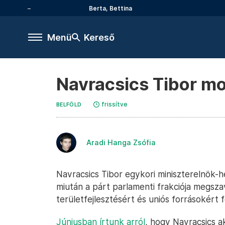
Berta, Bettina
Menü
Kereső
Navracsics Tibor mo
frissítve
BELFÖLD
Aradi Hanga Zsófia
Navracsics Tibor egykori miniszterelnök-he
miután a párt parlamenti frakciója megsza
területfejlesztésért és uniós forrásokért 
Júniusban írtunk arról
, hogy Navracsics a