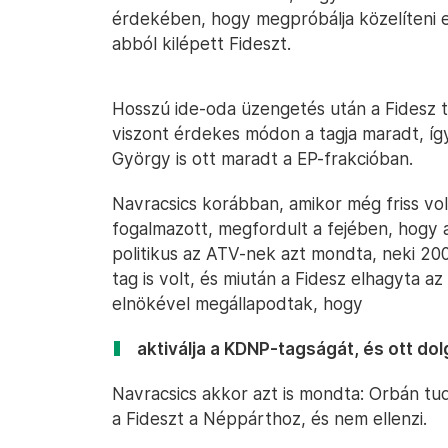
érdekében, hogy megpróbálja közelíteni 
abból kilépett Fideszt.
Hosszú ide-oda üzengetés után a Fidesz t
viszont érdekes módon a tagja maradt, így
György is ott maradt a EP-frakcióban.
Navracsics korábban, amikor még friss vo
fogalmazott, megfordult a fejében, hogy 
politikus az ATV-nek azt mondta, neki 200
tag is volt, és miután a Fidesz elhagyta 
elnökével megállapodtak, hogy
aktiválja a KDNP-tagságát, és ott dol
Navracsics akkor azt is mondta: Orbán tud
a Fideszt a Néppárthoz, és nem ellenzi.