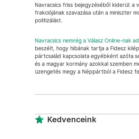
Navracsics friss bejegyzéséből kiderül: a 
frakciójának szavazása után a miniszter m
politizálást.
Navracsics nemrég a Válasz Online-nak ad
beszélt, hogy hibának tartja a Fidesz kil
pártcsalád kapcsolata egyébként azóta se
és a magyar kormány azokkal szemben meg
üzengetés megy a Néppártból a Fidesz fe
Kedvenceink