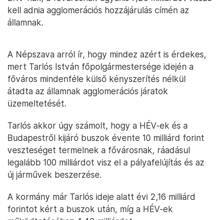
kell adnia agglomerációs hozzájárulás címén az
államnak.
A Népszava arról ír, hogy mindez azért is érdekes,
mert Tarlós István főpolgármestersége idején a
főváros mindenféle külső kényszerítés nélkül
átadta az államnak agglomerációs járatok
üzemeltetését.
Tarlós akkor úgy számolt, hogy a HÉV-ek és a
Budapestről kijáró buszok évente 10 milliárd forint
veszteséget termelnek a fővárosnak, ráadásul
legalább 100 milliárdot visz el a pályafelújítás és az
új járművek beszerzése.
A kormány már Tarlós ideje alatt évi 2,16 milliárd
forintot kért a buszok után, míg a HÉV-ek