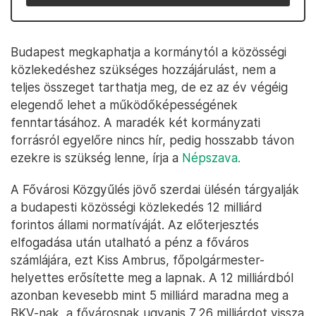
Budapest megkaphatja a kormánytól a közösségi
közlekedéshez szükséges hozzájárulást, nem a
teljes összeget tarthatja meg, de ez az év végéig
elegendő lehet a működőképességének
fenntartásához. A maradék két kormányzati
forrásról egyelőre nincs hír, pedig hosszabb távon
ezekre is szükség lenne, írja a
Népszava.
A Fővárosi Közgyűlés jövő szerdai ülésén tárgyalják
a budapesti közösségi közlekedés 12 milliárd
forintos állami normatíváját. Az előterjesztés
elfogadása után utalható a pénz a főváros
számlájára, ezt Kiss Ambrus, főpolgármester-
helyettes erősítette meg a lapnak. A 12 milliárdból
azonban kevesebb mint 5 milliárd maradna meg a
BKV-nak, a fővárosnak ugyanis 7,26 milliárdot vissza