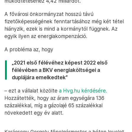
működtetéséhez 4,42 milliárdot.
A fővárosi önkormányzat hosszú távú
fizetőképességének fenntartásához még két tétel
hiányzik, ezek is mind a kormánytól függnek. Az
egyik ilyen az energiakompenzáció.
A probléma az, hogy
„2021 első félévéhez képest 2022 első
félévében a BKV energiaköltségei a
duplájára emelkedtek”
– ezt a vállalat közölte
a Hvg.hu kérdésére.
Hozzátették, hogy az áram egységára 136
százalékkal, míg a gázolajé 65 százalékkal
növekedett egy év alatt.
Karácsony Gergely főpolgármester a héten levelet