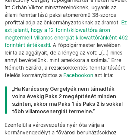
írt Orbán Viktor miniszterelnöknek, ugyanis az
állami fenntartású paksi atomerőmű 38-szoros
profittal adja az önkormányzatoknak az áramot.
Ez
azt jelenti, hogy a 12 forint/kilowattóra áron
megtermelt villamos energiát kilowattóránként 462
forintért értékesíti.
A főpolgármester levelében
leírta az aggályait, de a lényeg az volt: „(…) nincs
annyi bevételünk, mint amekkora a számla.” Erre
Németh Szilárd, a rezsicsökkentés fenntartásáért
felelős kormánybiztos a
Facebookon
azt írta:
„Ha Karácsony Gergelyék nem támadták
volna évekig Paks 2 megépítését minden
szinten, akkor ma Paks 1 és Paks 2 is sokkal
több villamosenergiát termelne.”
Ezenfelül a városvezetés nyár óta várja a
kormányengedélyt a fővárosi beruházásokhoz