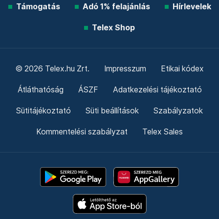
Támogatás
Adó 1% felajánlás
Hírlevelek
Telex Shop
© 2026 Telex.hu Zrt.
Impresszum
Etikai kódex
Átláthatóság
ÁSZF
Adatkezelési tájékoztató
Sütitájékoztató
Süti beállítások
Szabályzatok
Kommentelési szabályzat
Telex Sales