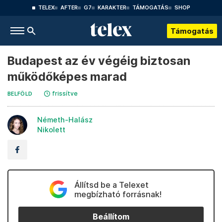
TELEX
AFTER
G7
KARAKTER
TÁMOGATÁS
SHOP
Támogatás
Budapest az év végéig biztosan
működőképes marad
frissítve
BELFÖLD
Németh-Halász
Nikolett
Állítsd be a Telexet
megbízható forrásnak!
Beállítom