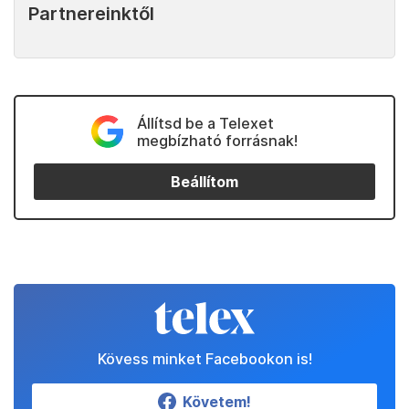
Partnereinktől
Állítsd be a Telexet
megbízható forrásnak!
Beállítom
Kövess minket Facebookon is!
Követem!