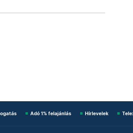
ogatás
Adó 1% felajánlás
Hírlevelek
Tele