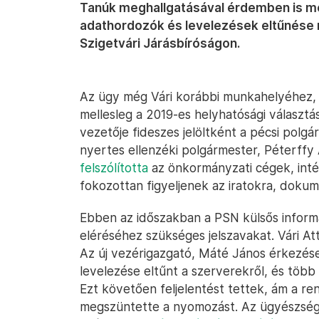
Tanúk meghallgatásával érdemben is meg
adathordozók és levelezések eltűnése m
Szigetvári Járásbíróságon.
Az ügy még Vári korábbi munkahelyéhez, 
mellesleg a 2019-es helyhatósági választ
vezetője fideszes jelöltként a pécsi polgá
nyertes ellenzéki polgármester, Péterffy 
felszólította
az önkormányzati cégek, inté
fokozottan figyeljenek az iratokra, doku
Ebben az időszakban a PSN külsős informa
eléréséhez szükséges jelszavakat. Vári A
Az új vezérigazgató, Máté János érkezések
levelezése eltűnt a szerverekről, és tö
Ezt követően feljelentést tettek, ám a 
megszüntette a nyomozást. Az ügyészség a