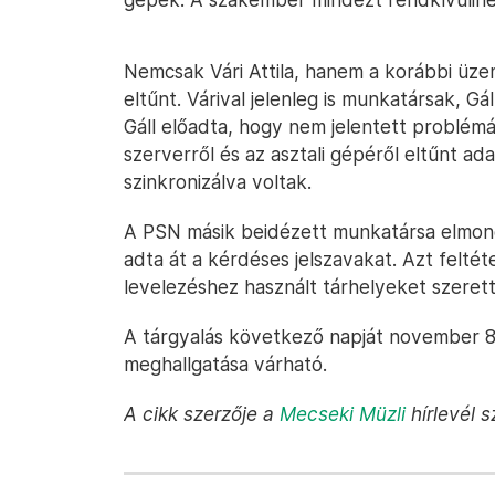
Nemcsak Vári Attila, hanem a korábbi üzem
eltűnt. Várival jelenleg is munkatársak, Gá
Gáll előadta, hogy nem jelentett problémá
szerverről és az asztali gépéről eltűnt ad
szinkronizálva voltak.
A PSN másik beidézett munkatársa elmond
adta át a kérdéses jelszavakat. Azt feltét
levelezéshez használt tárhelyeket szerett
A tárgyalás következő napját november 8-
meghallgatása várható.
A cikk szerzője a
Mecseki Müzli
hírlevél s