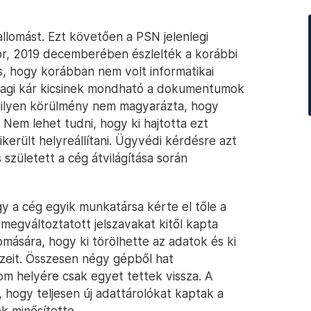
allomást. Ezt követően a PSN jelenlegi
or, 2019 decemberében észlelték a korábbi
s, hogy korábban nem volt informatikai
nyagi kár kicsinek mondható a dokumentumok
ilyen körülmény nem magyarázta, hogy
 Nem lehet tudni, hogy ki hajtotta ezt
került helyreállítani. Ügyvédi kérdésre azt
 született a cég átvilágítása során
y a cég egyik munkatársa kérte el tőle a
egváltoztatott jelszavakat kitől kapta
omására, hogy ki törölhette az adatok és ki
zeit. Összesen négy gépből hat
m helyére csak egyet tettek vissza. A
, hogy teljesen új adattárolókat kaptak a
k minősítette.