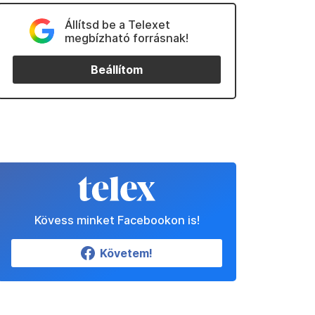
Állítsd be a Telexet
megbízható forrásnak!
Beállítom
Kövess minket Facebookon is!
Követem!