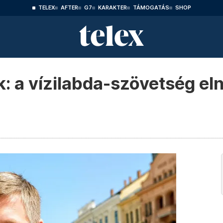
TELEX
AFTER
G7
KARAKTER
TÁMOGATÁS
SHOP
: a vízilabda-szövetség el