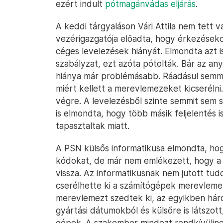
ezért indult
pótmagánvádas eljárás
.
A keddi tárgyaláson Vári Attila nem tett v
vezérigazgatója előadta, hogy érkezések
céges levelezések hiányát. Elmondta azt i
szabályzat, ezt azóta pótolták. Bár az a
hiánya már problémásabb. Ráadásul semm
miért kellett a merevlemezeket kicserélni.
végre. A levelezésből szinte semmit sem si
is elmondta, hogy több másik feljelentés is
tapasztaltak miatt.
A PSN külsős informatikusa elmondta, hog
kódokat, de már nem emlékezett, hogy a m
vissza. Az informatikusnak nem jutott tud
cserélhette ki a számítógépek merevleme
merevlemezt szedtek ki, az egyikben háro
gyártási dátumokból és külsőre is látszott
gépek. A szakember mindezt rendkívüline