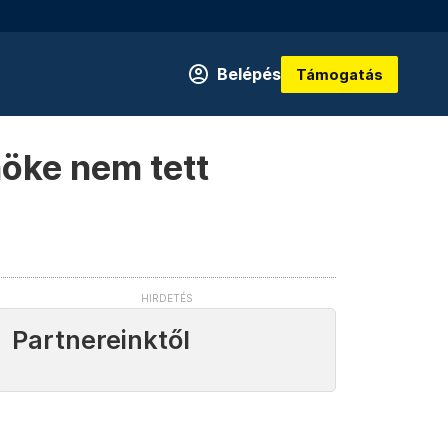
Belépés
Támogatás
nöke nem tett
Partnereinktől