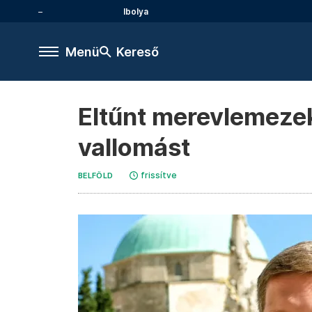
Ibolya
Menü
Kereső
Eltűnt merevlemezek
vallomást
frissítve
BELFÖLD