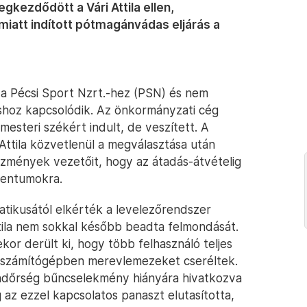
kezdődött a Vári Attila ellen,
iatt indított pótmagánvádas eljárás a
a Pécsi Sport Nzrt.-hez (PSN) és nem
áshoz kapcsolódik. Az önkormányzati cég
rmesteri székért indult, de veszített. A
Attila közvetlenül a megválasztása után
zmények vezetőit, hogy az átadás-átvételig
mentumokra.
tikusától elkérték a levelezőrendszer
ttila nem sokkal később beadta felmondását.
or derült ki, hogy több felhasználó teljes
bb számítógépben merevlemezeket cseréltek.
rendőrség bűncselekmény hiányára hivatkozva
z ezzel kapcsolatos panaszt elutasította,