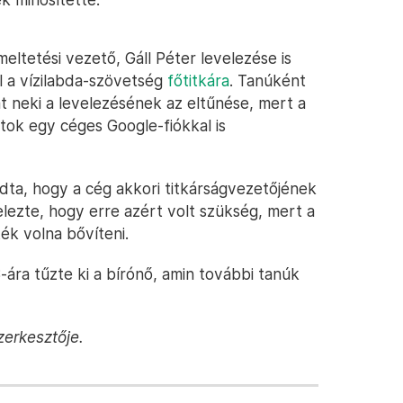
eltetési vezető, Gáll Péter levelezése is
ll a vízilabda-szövetség
főtitkára
. Tanúként
t neki a levelezésének az eltűnése, mert a
atok egy céges Google-fiókkal is
ta, hogy a cég akkori titkárságvezetőjének
elezte, hogy erre azért volt szükség, mert a
ék volna bővíteni.
ára tűzte ki a bírónő, amin további tanúk
zerkesztője.