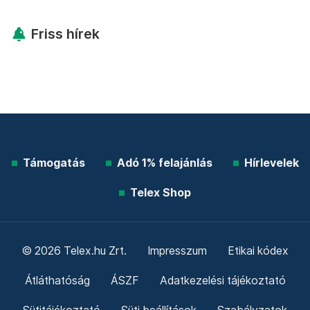
További élő árfolyamok!
Mutasd!
Friss hírek