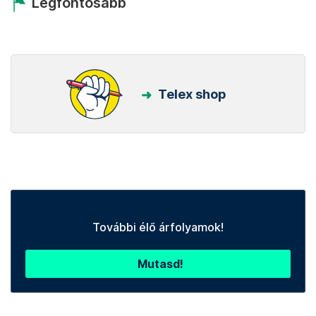
Kövess minket Facebookon is!
Követem!
Legfontosabb
Telex shop