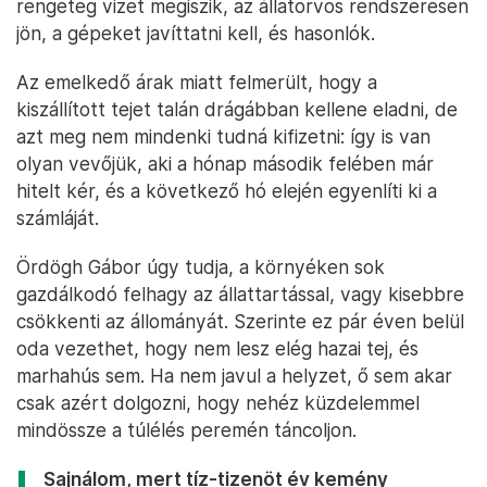
rengeteg vizet megiszik, az állatorvos rendszeresen
jön, a gépeket javíttatni kell, és hasonlók.
Az emelkedő árak miatt felmerült, hogy a
kiszállított tejet talán drágábban kellene eladni, de
azt meg nem mindenki tudná kifizetni: így is van
olyan vevőjük, aki a hónap második felében már
hitelt kér, és a következő hó elején egyenlíti ki a
számláját.
Ördögh Gábor úgy tudja, a környéken sok
gazdálkodó felhagy az állattartással, vagy kisebbre
csökkenti az állományát. Szerinte ez pár éven belül
oda vezethet, hogy nem lesz elég hazai tej, és
marhahús sem. Ha nem javul a helyzet, ő sem akar
csak azért dolgozni, hogy nehéz küzdelemmel
mindössze a túlélés peremén táncoljon.
Sajnálom, mert tíz-tizenöt év kemény