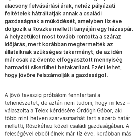
alacsony felvásárlási árak, nehéz pályázati
feltételek hátráltatják annak a családi
gazdaságnak a működését, amelyben tíz éve
dolgozik a Röszke melletti tanyáján egy házaspár.
A helyzetüket most tovább rontotta a száraz
időjárás, mert korábban megtermelték az
állataiknak szükséges takarmányt, de az idén
már csak az évente elfogyasztott mennyiség
harmadát sikerülhet betakarítani. Ezért lehet,
hogy jövőre felszámolják a gazdaságot.
A jövő tavaszig próbálom fenntartani a
tehenészetet, de aztán nem tudom, hogy mi lesz –
válaszolta a Telex kérdésére Ördögh Gábor, aki
több mint hetven szarvasmarhát tart a szerb határ
melletti, Röszkéhez közeli családi gazdaságában. A
feleségével ebből élnek már tíz éve, korábban más