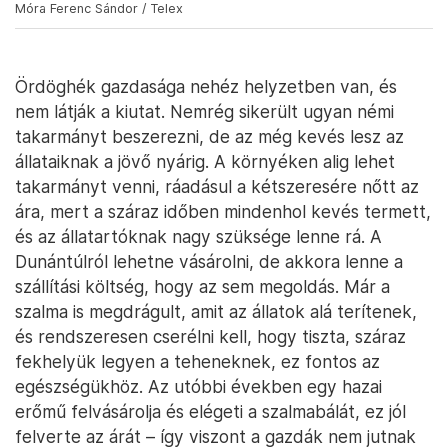
Móra Ferenc Sándor / Telex
Ördöghék gazdasága nehéz helyzetben van, és
nem látják a kiutat. Nemrég sikerült ugyan némi
takarmányt beszerezni, de az még kevés lesz az
állataiknak a jövő nyárig. A környéken alig lehet
takarmányt venni, ráadásul a kétszeresére nőtt az
ára, mert a száraz időben mindenhol kevés termett,
és az állatartóknak nagy szüksége lenne rá. A
Dunántúlról lehetne vásárolni, de akkora lenne a
szállítási költség, hogy az sem megoldás. Már a
szalma is megdrágult, amit az állatok alá terítenek,
és rendszeresen cserélni kell, hogy tiszta, száraz
fekhelyük legyen a teheneknek, ez fontos az
egészségükhöz. Az utóbbi években egy hazai
erőmű felvásárolja és elégeti a szalmabálát, ez jól
felverte az árát – így viszont a gazdák nem jutnak