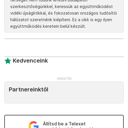
fényes, és a helyük is tiszta, rendezett. Ám a tanya
körül a lucerna, aminek sötétzöldnek kellene lenni a
kaszálás előtt, megsárgult, száraz, így megint kevés
takarmány lesz belőle.
Az aszály hatásaival, a mezőgazdaság gondjaival
több cikkben
is foglalkozott a Telex.
A Telex fontosnak tartja, hogy az egész ország
területéről szállíthasson az olvasóinak sztorikat, ezért
közlünk gyakran vidéki riportokat. Mivel minden
térséget nem tudunk lefedni budapesti
szerkesztőségünkkel, keressük az együttműködést
vidéki újságírókkal, és fokozatosan országos tudósítói
hálózatot szeretnénk kiépíteni. Ez a cikk is egy ilyen
együttműködés keretein belül készült.