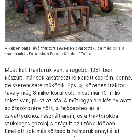
A képen balra lévő traktort 1981-ben gyártották, de még bírja a
napi munkát. Fotó: Móra Ferenc Sándor / Telex
Most két traktoruk van, a régebbi 1981-ben
készült, már sok alkatrészt ki kellett cserélni benne,
de szerencsére működik. Egy új, közepes traktor
tavaly még 8 millió körül volt, most már 10 millió
felett van, plusz az áfa. A műtrágya ára két év alatt
az ötszörösére nőtt, a fejőgéphez és a
szivattyúkhoz használt áram, és a traktorokba
szükséges gázolaj is drágult az utóbbi időben.
Emellett sok más költség is felmerül: ennyi állat