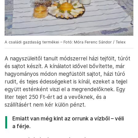
A családi gazdaság termékei – Fotó: Móra Ferenc Sándor / Telex
A nagyszüleitől tanult módszerrel házi tejfölt, túrót
és sajtot készít. A kínálatot idővel bővítette, már
hagyományos módon megfüstölt sajtot, házi túró
rudit, és tejes édességeket is kínál, ezeket a tejjel
együtt esténként viszi el a megrendelőknek. Egy
liter tejet 250 Ft-ért ad a vevőknek, és a
szállításért nem kér külön pénzt.
Emiatt van még kint az orrunk a vízből – véli
a férje.