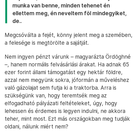
munka van benne, minden tehenet én
ellettem meg, én neveltem föl mindegyiket,
de..
Megcsóválta a fejét, könny jelent meg a szemében,
a felesége is megtörölte a sajátját.
Nem ingyen pénzt várunk – magyarázta Ördöghné
–, hanem normális felvásárlási árakat. Ha adnak 65
ezer forint állami támogatást egy hektár földre,
azzal nem megyünk sokra, jóformán a műveléshez
való gázolajat sem futja ki a traktorba. Arra is
szükségünk van, hogy teremtsék meg az
elfogadható pályázati feltételeket, úgy, hogy
lehessen és érdemes is legyen indulni, ne akkora
teher, mint most. Ezt más országokban meg tudják
oldani, nálunk miért nem?