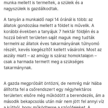
munka mellett is termeltek, a szüleik és a
nagyszüleik is gazdálkodtak.
A tanyán a munkaidő napi 14 óránál is több: az
állatok gondozása mellett a földet is művelik. A
korábbi években a tanyájuk 7 hektár földjén és a
hozzá bérelt területen saját maguk meg tudták
termelni az állatok éves takarmányának túlnyomó
részét, kevés kiegészítőt kellett vásárolni. Most az
aszály miatt – az amúgy is száraz homoktalajon –
csak a harmada termett meg a szükséges
takarmánynak.
A gazda megpróbált öntözni, de nemrég már hiába
állította fel a csőrendszert egy négyhektáros
területen: elsőre még működött a berendezés, ám a
második bekapcsolás után már nem jött fel annyi víz
a kútból, hogy működtesse a szórófejeket. A