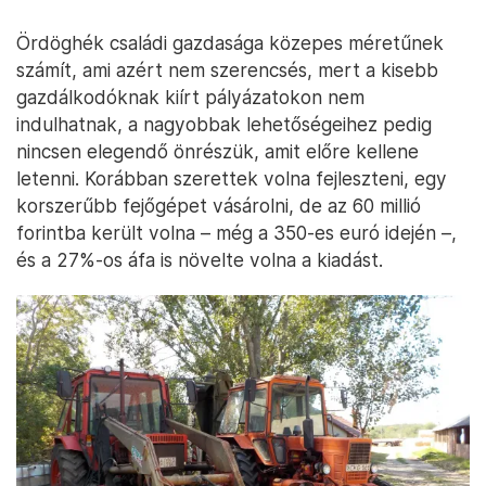
Ördöghék családi gazdasága közepes méretűnek
számít, ami azért nem szerencsés, mert a kisebb
gazdálkodóknak kiírt pályázatokon nem
indulhatnak, a nagyobbak lehetőségeihez pedig
nincsen elegendő önrészük, amit előre kellene
letenni. Korábban szerettek volna fejleszteni, egy
korszerűbb fejőgépet vásárolni, de az 60 millió
forintba került volna – még a 350-es euró idején –,
és a 27%-os áfa is növelte volna a kiadást.