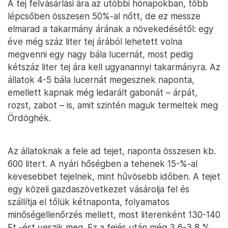
A tej felvásárlási ára az utóbbi hónapokban, több
lépcsőben összesen 50%-al nőtt, de ez messze
elmarad a takarmány árának a növekedésétől: egy
éve még száz liter tej árából lehetett volna
megvenni egy nagy bála lucernát, most pedig
kétszáz liter tej ára kell ugyanannyi takarmányra. Az
állatok 4-5 bála lucernát megesznek naponta,
emellett kapnak még ledarált gabonát – árpát,
rozst, zabot – is, amit szintén maguk termeltek meg
Ördöghék.
Az állatoknak a fele ad tejet, naponta összesen kb.
600 litert. A nyári hőségben a tehenek 15-%-al
kevesebbet tejelnek, mint hűvösebb időben. A tejet
egy közeli gazdaszövetkezet vásárolja fel és
szállítja el tőlük kétnaponta, folyamatos
minőségellenőrzés mellett, most literenként 130-140
Ft -ért veszik meg. Ez a fejés után még 3,6-3,8 %