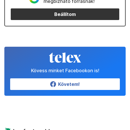
Kedvenceink
Partnereinktől
Állítsd be a Telexet
megbízható forrásnak!
Beállítom