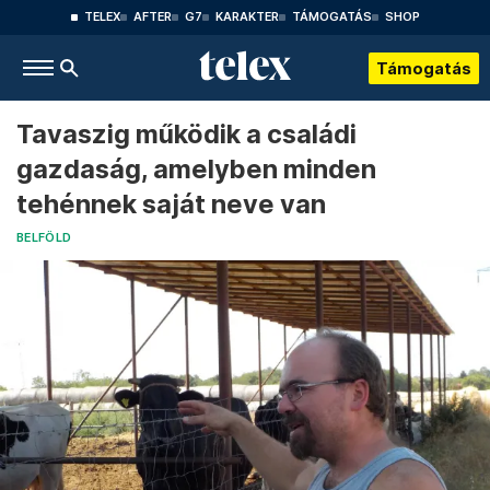
TELEX
AFTER
G7
KARAKTER
TÁMOGATÁS
SHOP
Támogatás
Tavaszig működik a családi
gazdaság, amelyben minden
tehénnek saját neve van
BELFÖLD