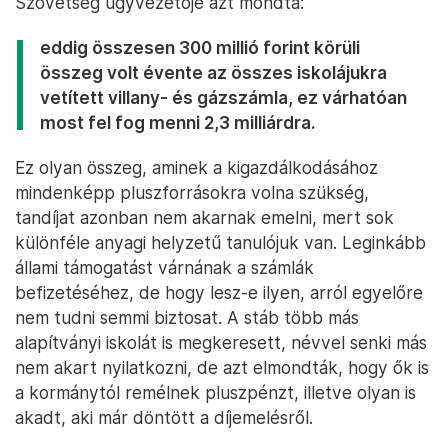
Szövetség ügyvezetője azt mondta:
eddig összesen 300 millió forint körüli
összeg volt évente az összes iskolájukra
vetített villany- és gázszámla, ez várhatóan
most fel fog menni 2,3 milliárdra.
Ez olyan összeg, aminek a kigazdálkodásához
mindenképp pluszforrásokra volna szükség,
tandíjat azonban nem akarnak emelni, mert sok
különféle anyagi helyzetű tanulójuk van. Leginkább
állami támogatást várnának a számlák
befizetéséhez, de hogy lesz-e ilyen, arról egyelőre
nem tudni semmi biztosat. A stáb több más
alapítványi iskolát is megkeresett, névvel senki más
nem akart nyilatkozni, de azt elmondták, hogy ők is
a kormánytól remélnek pluszpénzt, illetve olyan is
akadt, aki már döntött a díjemelésről.