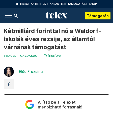
TELEX
AFTER
G7
KARAKTER
TÁMOGATÁS
SHOP
Támogatás
Kétmilliárd forinttal nő a Waldorf-
iskolák éves rezsije, az államtól
várnának támogatást
frissítve
BELFÖLD
GAZDASÁG
Előd Fruzsina
Állítsd be a Telexet
megbízható forrásnak!