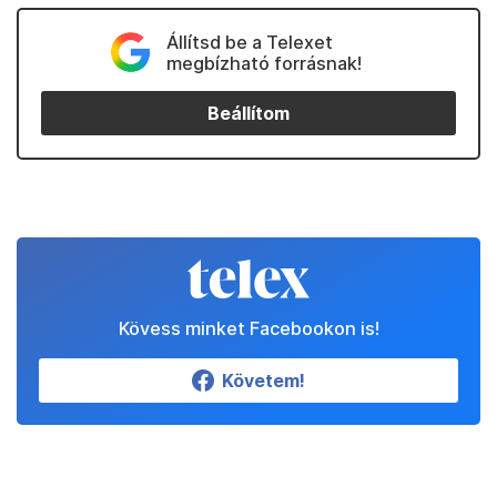
Állítsd be a Telexet
megbízható forrásnak!
Beállítom
Kövess minket Facebookon is!
Követem!