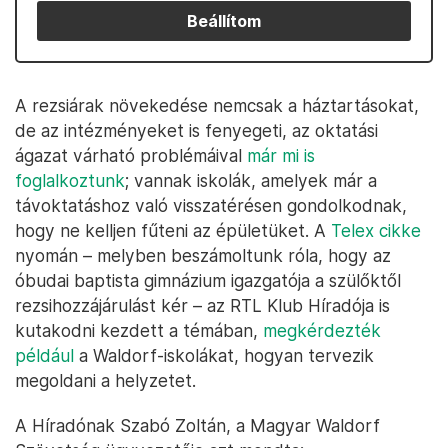
Beállítom
A rezsiárak növekedése nemcsak a háztartásokat,
de az intézményeket is fenyegeti, az oktatási
ágazat várható problémáival
már mi is
foglalkoztunk
; vannak iskolák, amelyek már a
távoktatáshoz való visszatérésen gondolkodnak,
hogy ne kelljen fűteni az épületüket. A
Telex cikke
nyomán – melyben beszámoltunk róla, hogy az
óbudai baptista gimnázium igazgatója a szülőktől
rezsihozzájárulást kér – az RTL Klub Híradója is
kutakodni kezdett a témában,
megkérdezték
például
a Waldorf-iskolákat, hogyan tervezik
megoldani a helyzetet.
A Híradónak Szabó Zoltán, a Magyar Waldorf