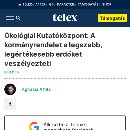
TELEX
AFTER
G7
KARAKTER
TÁMOGATÁS
SHOP
Támogatás
Ökológiai Kutatóközpont: A
kormányrendelet a legszebb,
legértékesebb erdőket
veszélyezteti
BELFÖLD
Ághassi Attila
Állítsd be a Telexet