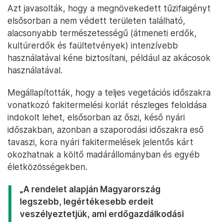
Azt javasolták, hogy a megnövekedett tűzifaigényt
elsősorban a nem védett területen található,
alacsonyabb természetességű (átmeneti erdők,
kultúrerdők és faültetvények) intenzívebb
használatával kéne biztosítani, például az akácosok
használatával.
Megállapították, hogy a teljes vegetációs időszakra
vonatkozó fakitermelési korlát részleges feloldása
indokolt lehet, elsősorban az őszi, késő nyári
időszakban, azonban a szaporodási időszakra eső
tavaszi, kora nyári fakitermelések jelentős kárt
okozhatnak a költő madárállományban és egyéb
életközösségekben.
„A rendelet alapján Magyarország
legszebb, legértékesebb erdeit
veszélyeztetjük, ami erdőgazdálkodási