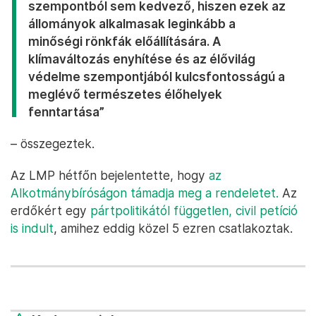
szempontból sem kedvező, hiszen ezek az
állományok alkalmasak leginkább a
minőségi rönkfák előállítására. A
klímaváltozás enyhítése és az élővilág
védelme szempontjából kulcsfontosságú a
meglévő természetes élőhelyek
fenntartása”
– összegeztek.
Az LMP hétfőn bejelentette, hogy
az
Alkotmánybíróságon támadja meg a rendeletet.
Az
erdőkért egy
pártpolitikától független, civil petíció
is indult
, amihez eddig közel 5 ezren csatlakoztak.