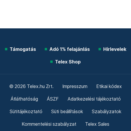
Támogatás
Adó 1% felajánlás
Hírlevelek
Telex Shop
© 2026 Telex.hu Zrt.
Impresszum
Etikai kódex
Átláthatóság
ÁSZF
Adatkezelési tájékoztató
Sütitájékoztató
Süti beállítások
Szabályzatok
Kommentelési szabályzat
Telex Sales