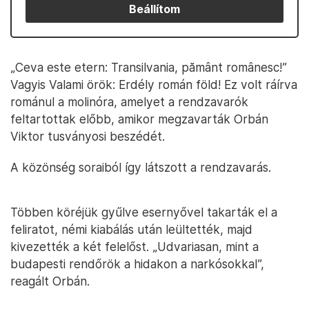
Beállítom
„Ceva este etern: Transilvania, pământ românesc!”
Vagyis Valami örök: Erdély román föld! Ez volt ráírva
románul a molinóra, amelyet a rendzavarók
feltartottak előbb, amikor megzavarták Orbán
Viktor tusványosi beszédét.
A közönség soraiból így látszott a rendzavarás.
Többen köréjük gyűlve esernyővel takarták el a
feliratot, némi kiabálás után leültették, majd
kivezették a két felelőst. „Udvariasan, mint a
budapesti rendőrök a hidakon a narkósokkal”,
reagált Orbán.