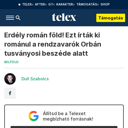
TELEX
AFTER
G7
KARAKTER
TÁMOGATÁS
SHOP
Támogatás
Erdély román föld! Ezt írták ki
románul a rendzavarók Orbán
tusványosi beszéde alatt
BELFÖLD
Dull Szabolcs
Állítsd be a Telexet
megbízható forrásnak!