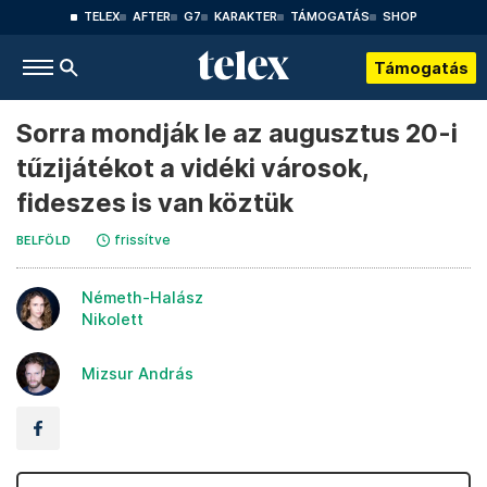
TELEX
AFTER
G7
KARAKTER
TÁMOGATÁS
SHOP
Támogatás
Sorra mondják le az augusztus 20-i
tűzijátékot a vidéki városok,
fideszes is van köztük
frissítve
BELFÖLD
Németh-Halász
Nikolett
Mizsur András