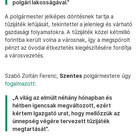
polgári lakosságával.”
A polgármester jelképes döntésnek tartja a
tűzijáték lefújását, tekintettel a jelenlegi és várható
gazdasági folyamatokra. A tűzijáték közel kétmillió
forintba került volna a városnak, így a megspórolt
pénzt az óvodai étkeztetés kiegészítésére fordítja
a városvezetés.
Szabó Zoltán Ferenc,
Szentes
polgármestere úgy
fogalmazott:
„A világ az elmúlt néhány hónapban és
hétben igencsak megváltozott, ezért
kértem Igazgató urat, hogy mellőzzük az
ünnepség végére tervezett tűzijáték
megtartását”.