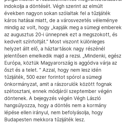
indokolja a döntését. Végh szerint az elmúlt
években nagyon sokan szólaltak fel a tűzijáték
káros hatásai miatt, de a városvezetés véleménye
mindig az volt, hogy „kapják meg a sümegi emberek
az augusztus 20-i ünnepnek ezt a megszokott, és
kedvelt színfoltját.” Most viszont különleges
helyzet állt elő, a háztartások nagy részénél
jelentősen emelkedik majd a rezsi. „Mindenki, egész
Európa, köztük Magyarország is aggódva várja az
őszt és a telet. ” Azzal, hogy nem lesz idén
tűzijáték, 500 ezer forintot spórol a sümegi
önkormányzat, amit a rászorulók között fognak
szétosztani, ennek módjáról szeptember végén
döntenek. A bejegyzés végén Végh László
hangsúlyozza, hogy a döntés nem a kormány
lépése ellen irányul, nem befolyásolja, hogy
Budapesten mekkora tűzijáték lesz.