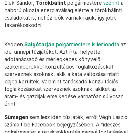
Elek Sándor,
Törökbálint
polgármestere
szerint
a
háború okozta energiaválság elérte a törökbálinti
családokat is, nehéz idők várnak rájuk, így jobb
takarékoskodni.
Kedden
Salgótarján
polgármestere is lemondta
az
idei ünnepi tűzijátékot. Azt írta: helyette
adótanácsadó és mérlegképes könyvelő
szakemberekkel konzultációs foglalkozásokat
szerveznek azoknak, akik a kata változása miatt
bajba kerültek. Valamint tanácsadó konzultációs
foglalkozásokat szerveznek azoknak, akiket az
áram- és gázdíjak emelkedése várhatóan súlyosan
érint.
Sümegen
sem lesz idén tűzijáték, erről Végh László
számolt be Facebook-bejegyzésében. A fideszes
polgármester a rezsicsökkentés megváltoztatásával