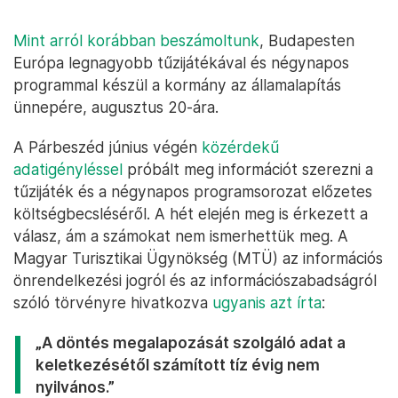
Mint arról korábban beszámoltunk
, Budapesten
Európa legnagyobb tűzijátékával és négynapos
programmal készül a kormány az államalapítás
ünnepére, augusztus 20-ára.
A Párbeszéd június végén
közérdekű
adatigényléssel
próbált meg információt szerezni a
tűzijáték és a négynapos programsorozat előzetes
költségbecsléséről. A hét elején meg is érkezett a
válasz, ám a számokat nem ismerhettük meg. A
Magyar Turisztikai Ügynökség (MTÜ) az információs
önrendelkezési jogról és az információszabadságról
szóló törvényre hivatkozva
ugyanis azt írta
:
„A döntés megalapozását szolgáló adat a
keletkezésétől számított tíz évig nem
nyilvános.”