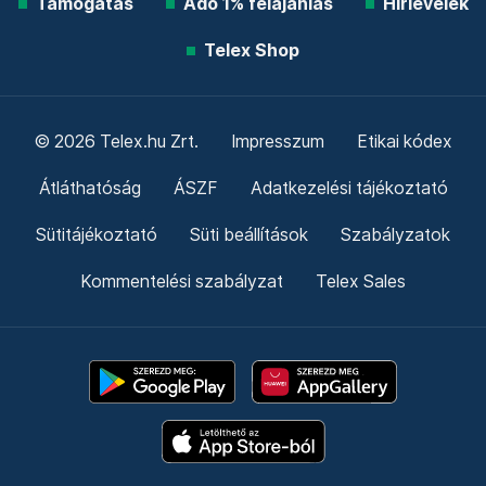
Támogatás
Adó 1% felajánlás
Hírlevelek
Telex Shop
© 2026 Telex.hu Zrt.
Impresszum
Etikai kódex
Átláthatóság
ÁSZF
Adatkezelési tájékoztató
Sütitájékoztató
Süti beállítások
Szabályzatok
Kommentelési szabályzat
Telex Sales