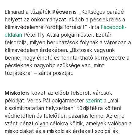
Elmarad a tűzijáték
Pécsen
is. „Költséges parádé
helyett az önkormányzat inkább a pécsiekre és a
klímavédelemre fordítja forrásait” -írta
Facebook-
oldalán
Péterffy Attila polgármester. Ezután
felsorolja, milyen beruházások folynak a városban a
klímavédelem érdekében. „Biztosak vagyunk
benne, hogy élhető és fenntartható környezetre a
pécsieknek nagyobb szüksége van, mint
tűzijátékra” – zárta posztját.
Miskolc
is követi az előbb felsorolt városok
példáját. Veres Pál polgármester
szerint
a „mai
kiszámíthatatlan helyzetben” tűzijátékra költeni
védhetetlen és felelőtlen pazarlás lenne. Az erre
szánt pénzt olyan célokra költik, amelyek valóban a
miskolciakat és a miskolciak érdekeit szolgálják.