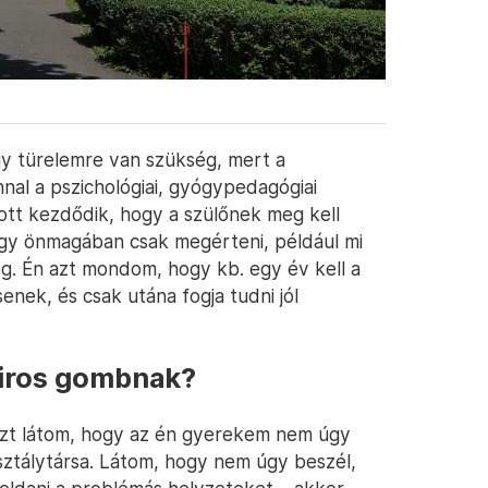
gy türelemre van szükség, mert a
nal a pszichológiai, gyógypedagógiai
ott kezdődik, hogy a szülőnek meg kell
agy önmagában csak megérteni, például mi
og. Én azt mondom, hogy kb. egy év kell a
enek, és csak utána fogja tudni jól
piros gombnak?
 azt látom, hogy az én gyerekem nem úgy
sztálytársa. Látom, hogy nem úgy beszél,