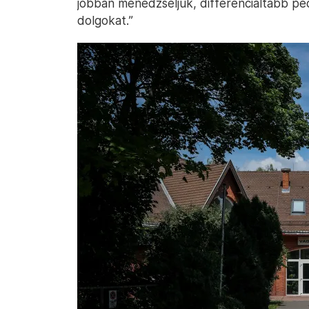
jobban menedzseljük, differenciáltabb pe
dolgokat.”