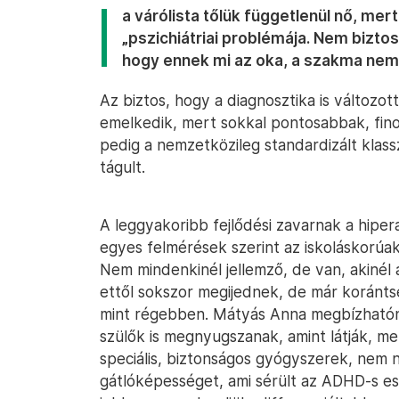
a várólista tőlük függetlenül nő, me
„pszichiátriai problémája. Nem bizt
hogy ennek mi az oka, a szakma nem 
Az biztos, hogy a diagnosztika is változot
emelkedik, mert sokkal pontosabbak, fin
pedig a nemzetközileg standardizált klass
tágult.
A leggyakoribb fejlődési zavarnak a hipera
egyes felmérések szerint az iskoláskorúak 
Nem mindenkinél jellemző, de van, akinél 
ettől sokszor megijednek, de már koránts
mint régebben. Mátyás Anna megbízhatónak
szülők is megnyugszanak, amint látják, m
speciális, biztonságos gyógyszerek, nem 
gátlóképességet, ami sérült az ADHD-s ese