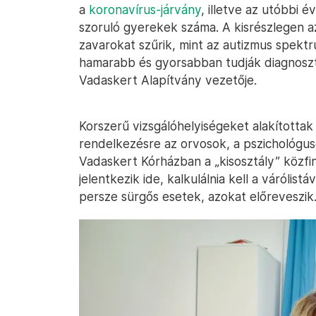
a
koronavírus-járvány
, illetve az utóbbi 
szoruló gyerekek száma. A kisrészlegen 
zavarokat szűrik, mint az autizmus spekt
hamarabb és gyorsabban tudják diagnoszt
Vadaskert Alapítvány vezetője.
Korszerű vizsgálóhelyiségeket alakítottak k
rendelkezésre az orvosok, a pszichológu
Vadaskert Kórházban a „kisosztály” közfi
jelentkezik ide, kalkulálnia kell a várólis
persze sürgős esetek, azokat előreveszik