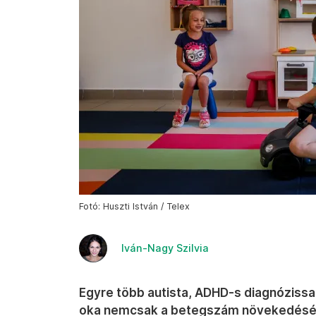
Fotó: Huszti István / Telex
Iván-Nagy Szilvia
Egyre több autista, ADHD-s diagnózissal
oka nemcsak a betegszám növekedéséb