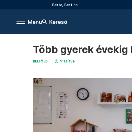
Berta, Bettina
Menü
Kereső
Több gyerek évekig k
frissítve
BELFÖLD