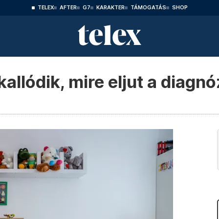
TELEX
AFTER
G7
KARAKTER
TÁMOGATÁS
SHOP
allódik, mire eljut a diagnó