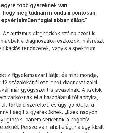
rt egyre több gyereknek van
os, hogy meg tudnám mondani pontosan,
egyértelműen foglal ebben állást.”
t. Az autizmus diagnózisok száma azért is
omabbak a diagnosztikai eszközök, másrészt
zifikációs rendszerek, vagyis a spektrum
ktív figyelemzavart látja, és mint mondja,
12 százalékánál ezt lehet diagnosztizálni.
akár már gyógyszert is javasolnak. A szülők
em zárkóznak el a használatuktól annyira,
 tartja a szereket, és úgy gondolja, a
ennyit segít a gyereküknek. „Ezek nagyon
nyugtatók, hanem serkentik a kognitív
teknél. Persze van, ahol elég, ha egy kicsit