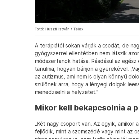
Fotó: Huszti István / Telex
A terápiától sokan várják a csodát, de na
gyógyszerrel ellentétben nem látszik azon
módszertanok hatása. Ráadásul az egész 
tanulnia, hogyan bánjon a gyerekével. „V
az autizmus, ami nem is olyan könnyű dol
szülőnek arra, hogy a lényegi dolgok leess
menedzselni a helyzetet.”
Mikor kell bekapcsolnia a 
„Két nagy csoport van. Az egyik, amikor
fejlődik, mint a szomszédé vagy mint az o