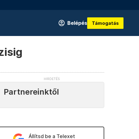
Belépés
Támogatás
zisig
Partnereinktől
Állítsd be a Telexet