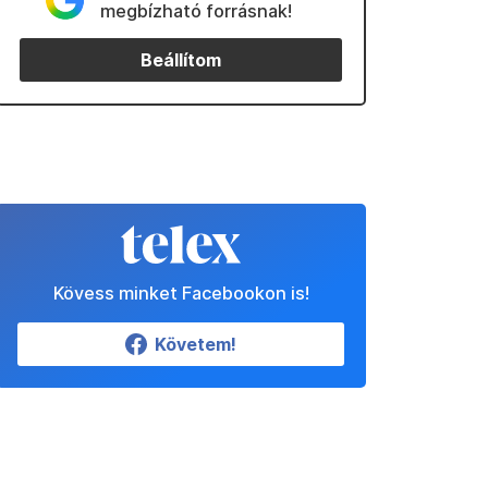
megbízható forrásnak!
Beállítom
Kövess minket Facebookon is!
Követem!