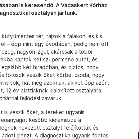
zásában is keresendő. A Vadaskert Kórház
diagnosztikai osztályán jártunk.
kütyümentes tér, rajzok a falakon, és kis
vel – épp mint egy óvodában, pedig nem ott
-mozog, nagyon izgul, akárcsak a többi
ndékba kaptak két szupermenő autót, és
 legalább két híradóban, és biztos, hogy
és fotósok veszik őket körbe, csoda, hogy
 is sok, hát még azoknak, akiket épp azért
, 12 év alattiaknak kialakított osztályára,
iátriai fejlődési zavaruk.
 is veszik őket, a tereket ugyanis
videoanyagot később kielemezze a
egnek nevezett osztályt felújították és
s adott pénzt. A diagnosztika ugyanis fontos,