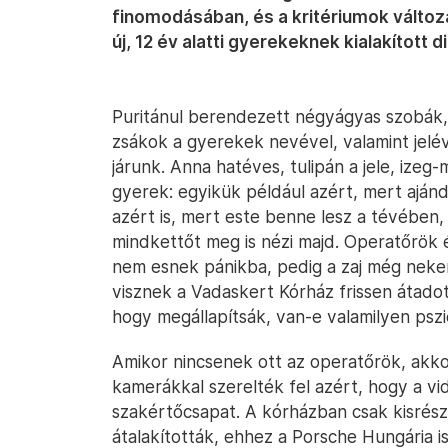
finomodásában, és a kritériumok válto
új, 12 év alatti gyerekeknek kialakított 
Puritánul berendezett négyágyas szobák, 
zsákok a gyerekek nevével, valamint jelé
járunk. Anna hatéves, tulipán a jele, izeg
gyerek: egyikük például azért, mert ajá
azért is, mert este benne lesz a tévében,
mindkettőt meg is nézi majd. Operatőrök 
nem esnek pánikba, pedig a zaj még nekem
visznek a Vadaskert Kórház frissen átadott
hogy megállapítsák, van-e valamilyen pszich
Amikor nincsenek ott az operatőrök, akkor
kamerákkal szerelték fel azért, hogy a 
szakértőcsapat. A kórházban csak kisrészl
átalakították, ehhez a Porsche Hungária i