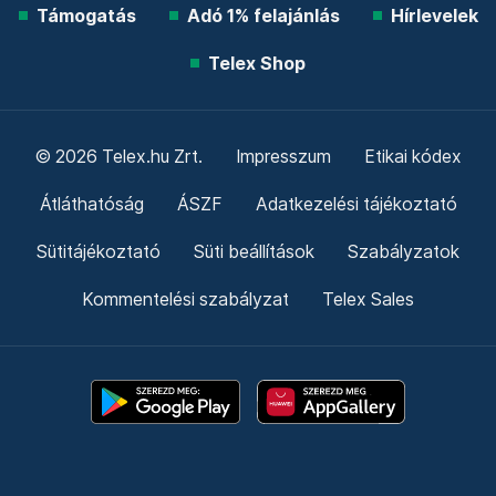
Támogatás
Adó 1% felajánlás
Hírlevelek
Telex Shop
© 2026 Telex.hu Zrt.
Impresszum
Etikai kódex
Átláthatóság
ÁSZF
Adatkezelési tájékoztató
Sütitájékoztató
Süti beállítások
Szabályzatok
Kommentelési szabályzat
Telex Sales