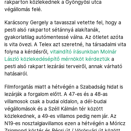
rakparton közlekednek a Gyöngyösi utca
végállomás felé.
Karácsony Gergely a tavasszal vetette fel, hogy a
pesti alsó rakpartot sétánnyá alakítanák,
gyakorlatilag autómentessé válna. Az ötletet azóta
is vita övezi. A Telex azt szeretné, ha társadalmi vita
folyna a kérdésről,
vitaindító írásunkban Molnár
László közlekedésépítő mérnököt kérdeztük
a
pesti alsó rakpart lezárási terveiről, annak várható
hatásairól.
Filmforgatás miatt a hétvégén a Szabadság hidat is
lezárják a forgalom előtt. A 47-es és a 48-as
villamosok csak a budai oldalon, a dél-budai
végállomások és a Széll Kálmán tér között
közlekednek, a 49-es villamos pedig nem jár. Az
N19-es nosztalgiavillamos ezen a hétvégén a Móricz
Zsigmond körtér és Bécsi út / Vörösvári út között