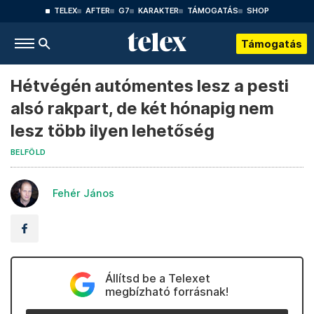
TELEX
AFTER
G7
KARAKTER
TÁMOGATÁS
SHOP
Támogatás
Hétvégén autómentes lesz a pesti
alsó rakpart, de két hónapig nem
lesz több ilyen lehetőség
BELFÖLD
Fehér János
Állítsd be a Telexet
megbízható forrásnak!