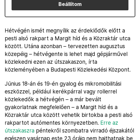
Beállítom
Hétvégén ismét megnyílik az érdeklődők előtt a
pesti alsó rakpart a Margit híd és a Közraktár utca
között. Utána azonban – tervezetten augusztus
közepéig – hétvégente is lehet majd gépjárművel
közlekedni ezen az útszakaszon, írta
közleményében a Budapesti Közlekedési Központ.
Június 18-án és 19-én gyalog és mikromobilitási
eszközzel, például kerékpárral vagy rollerrel
közlekedők a hétvégén – a már bevált
gyakorlatnak megfelelően – a Margit híd és a
Közraktár utca között vehetik birtokba a pesti alsó
rakpartot autómentes környezetben.
Erre az
útszakaszra
péntekről szombatra virradó éjszakától
egészen vasárnap este 23 óráig nem hajthatnak be