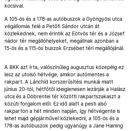
kocsival.
A 105-ös és a 178-as autóbuszok a Gyöngyösi utca
végállomás felé a Petőfi Sándor utcán át
közlekednek, nem érintik az Eötvös tér és a József
nádor tér megállóhelyeket, megállnak azonban a
15-ös és a 115-ös buszok Erzsébet téri megállójánál.
A BKK azt írta, valószínűleg augusztus közepéig ez
lesz az utolsó hétvége, amikor autómentes a
rakpart. A Lánchíd korszerűsítési munkái miatt
június 20-tól, hétfőtől ideiglenesen lezárják a Halász
utca és a Döbrentei tér közötti rakpartszakaszt a
közúti forgalom elől. Ez idő alatt a pesti alsó
rakparton a hét minden napján, így hétvégente is
lehet majd gépjárművel közlekedni, a 105-ös és a
178-as autóbuszok pedig ugyanúgy a Jane Haining