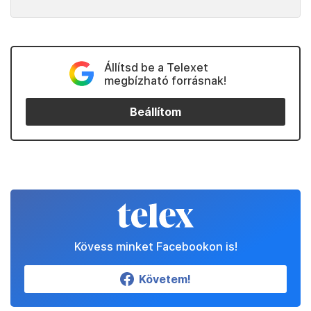
Állítsd be a Telexet
megbízható forrásnak!
Beállítom
Kövess minket Facebookon is!
Követem!