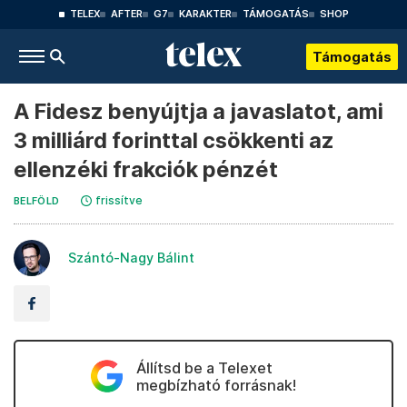
TELEX
AFTER
G7
KARAKTER
TÁMOGATÁS
SHOP
Támogatás
A Fidesz benyújtja a javaslatot, ami
3 milliárd forinttal csökkenti az
ellenzéki frakciók pénzét
frissítve
BELFÖLD
Szántó-Nagy Bálint
Állítsd be a Telexet
megbízható forrásnak!