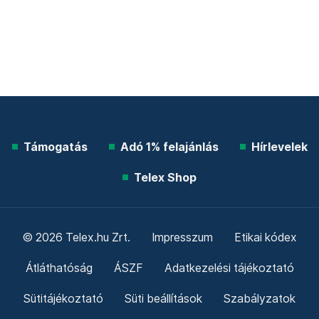
Támogatás
Adó 1% felajánlás
Hírlevelek
Telex Shop
© 2026 Telex.hu Zrt.
Impresszum
Etikai kódex
Átláthatóság
ÁSZF
Adatkezelési tájékoztató
Sütitájékoztató
Süti beállítások
Szabályzatok