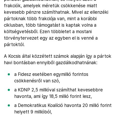
frakciók, amelyek méretük csökkenése miatt
kevesebb pénzre számíthatnak. Mivel az ellenzéki
pártoknak több frakciója van, mint a korábbi
ciklusban, több támogatást is kaptak volna a
költségvetésből. Ezen többletet a mostani
törvénytervezet egy az egyben el is venné a
pártoktól.
A Kocsis által közzétett számok alapján így a pártok
havi bontásban ennyiből gazdálkodhatnának:
a Fidesz esetében egymillió forintos
csökkenésről van szó,
a KDNP 2,5 millióval számíthat kevesebbre
havonta, ami így 18,5 millió forint lesz,
a Demokratikus Koalíció havonta 20 millió forint
helyett 9 millióból,