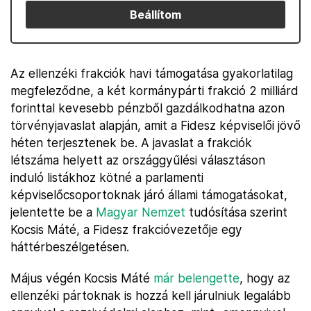
Beállítom
Az ellenzéki frakciók havi támogatása gyakorlatilag
megfeleződne, a két kormánypárti frakció 2 milliárd
forinttal kevesebb pénzből gazdálkodhatna azon
törvényjavaslat alapján, amit a Fidesz képviselői jövő
héten terjesztenek be. A javaslat a frakciók
létszáma helyett az országgyűlési választáson
induló listákhoz kötné a parlamenti
képviselőcsoportoknak járó állami támogatásokat,
jelentette be a
Magyar Nemzet
tudósítása szerint
Kocsis Máté, a Fidesz frakcióvezetője egy
háttérbeszélgetésen.
Május végén Kocsis Máté
már belengette
, hogy az
ellenzéki pártoknak is hozzá kell járulniuk legalább