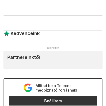
Kedvenceink
Partnereinktől
Állítsd be a Telexet
megbízható forrásnak!
Beállítom