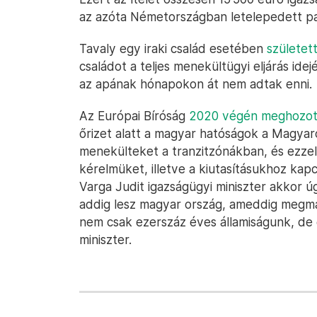
az azóta Németországban letelepedett pa
Tavaly egy iraki család esetében
születet
családot a teljes menekültügyi eljárás idej
az apának hónapokon át nem adtak enni.
Az Európai Bíróság
2020 végén meghozott 
őrizet alatt a magyar hatóságok a Magya
menekülteket a tranzitzónákban, és ezze
kérelmüket, illetve a kiutasításukhoz kap
Varga Judit igazságügyi miniszter akkor
addig lesz magyar ország, ameddig megma
nem csak ezerszáz éves államiságunk, de g
miniszter.