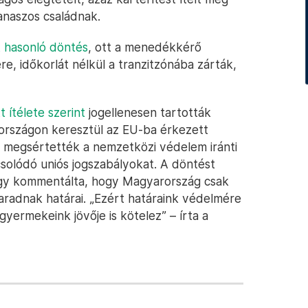
naszos családnak.
t hasonló döntés
, ott a menedékkérő
ére, időkorlát nélkül a tranzitzónába zárták,
ítélete szerint
jogellenesen tartották
rországon keresztül az EU-ba érkezett
l megsértették a nemzetközi védelem iránti
csolódó uniós jogszabályokat. A döntést
 úgy kommentálta, hogy Magyarország csak
radnak határai. „Ezért határaink védelmére
yermekeink jövője is kötelez” – írta a