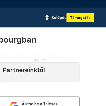
Belépés
Támogatás
asbourgban
Partnereinktől
Állítsd be a Telexet