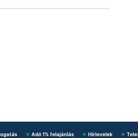
ogatás
Adó 1% felajánlás
Hírlevelek
Tele