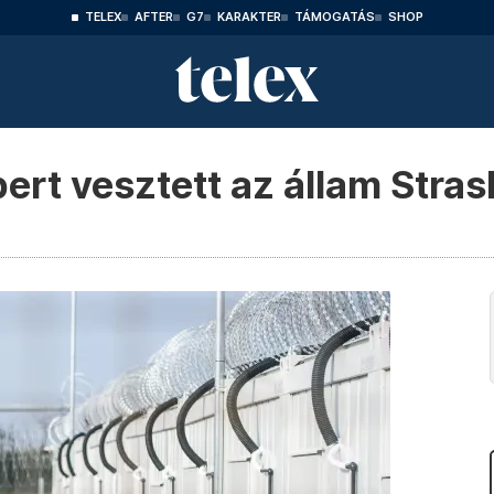
TELEX
AFTER
G7
KARAKTER
TÁMOGATÁS
SHOP
pert vesztett az állam Str