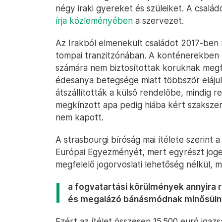
négy iraki gyereket és szüleiket. A család
írja közleményében
a szervezet.
Az Irakból elmenekült családot 2017-ben 
tompai tranzitzónában. A konténerekben e
számára nem biztosítottak koruknak megfel
édesanya betegsége miatt többször elájult
átszállították a külső rendelőbe, mindig r
megkínzott apa pedig hiába kért szakszerű,
nem kapott.
A strasbourgi bíróság mai ítélete szerint
Európai Egyezményét, mert egyrészt jogel
megfelelő jogorvoslati lehetőség nélkül,
a fogvatartási körülmények annyira 
és megalázó bánásmódnak minősüln
Ezért az ítélet összesen 15 500 euró igazs