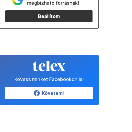
megbízható forrásnak!
Beállítom
Kövess minket Facebookon is!
Követem!