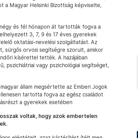
ot a Magyar Helsinki Bizottság képviselte,
négy és fél hónapon át tartották fogva a
lhelyezett 3, 7, 9 és 17 éves gyerekek
elő oktatási-nevelési szolgáltatást. Az
, sürgős orvosi segítségre szorult, amikor
endőri kísérettel tették. A hazájában
 pszichiátriai vagy pszichológiai segítséget,
 a magyar állam megsértette az Emberi Jogok
lenesen tartotta fogva az egész családot
 másrészt a gyerekek esetében
rosszak voltak, hogy azok embertelen
ek.
ágos elégtételt, azaz kártérítést ítélt meg