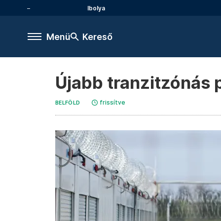
Ibolya
Menü
Kereső
Újabb tranzitzónás 
frissítve
BELFÖLD