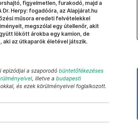
rshajtó, figyelmetlen, furakodó, majd a
 Dr. Herpy: fogadóóra, az Alapjárat.hu
zési műsora eredeti felvételekkel
ményeit, megszólal egy útellenőr, akit
együtt lökött árokba egy kamion, de
 aki az útkaparók életével játszik.
bi epizódjai a szaporodó
büntetőfékezéses
örülményeivel
, illetve a
budapesti
okkal, és ezek körülményeivel foglalkozott.