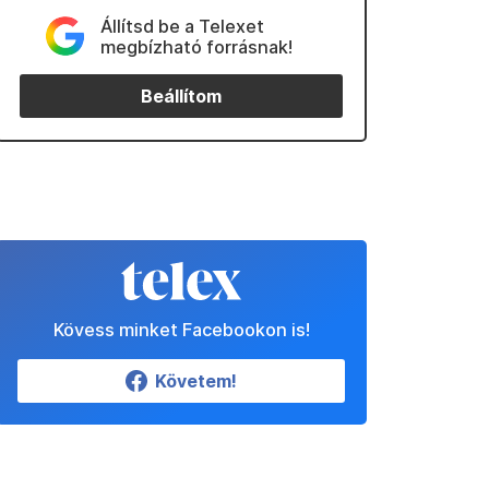
Állítsd be a Telexet
megbízható forrásnak!
Beállítom
Kövess minket Facebookon is!
Követem!