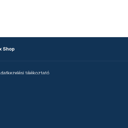
x Shop
datkezelési tájékoztató
zat
Telex Sales