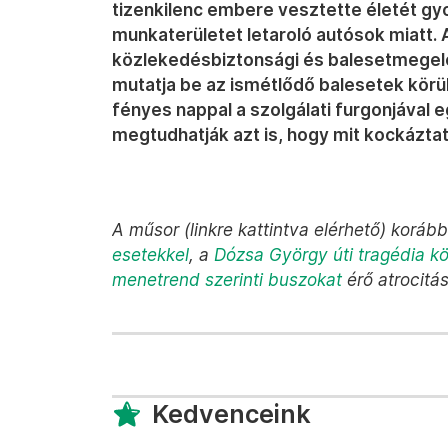
tizenkilenc embere vesztette életét gyo
munkaterületet letaroló autósok miatt. A
közlekedésbiztonsági és balesetmegelő
mutatja be az ismétlődő balesetek körül
fényes nappal a szolgálati furgonjával 
megtudhatják azt is, hogy mit kockáztat,
A műsor (linkre kattintva elérhető) koráb
esetekkel
, a
Dózsa György úti tragédia k
menetrend szerinti buszokat
érő atrocitás
Kedvenceink