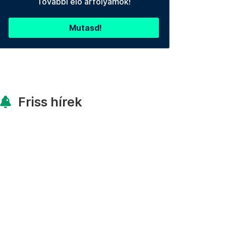
További élő árfolyamok!
Mutasd!
Friss hírek