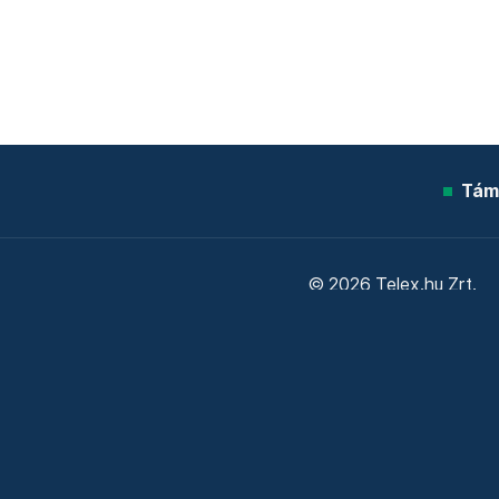
Tám
© 2026 Telex.hu Zrt.
Sütitájékoztató