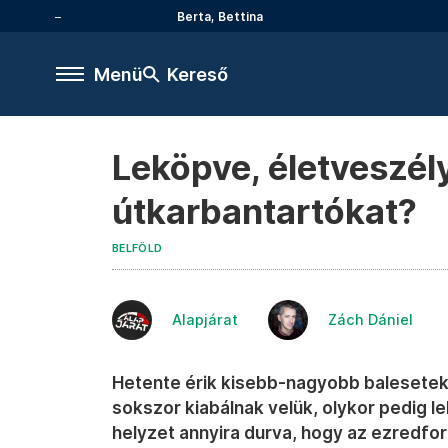
Berta, Bettina
Menü
Kereső
Leköpve, életveszély
útkarbantartókat?
BELFÖLD
Alapjárat
Zách Dániel
Hetente érik kisebb-nagyobb balesetek
sokszor kiabálnak velük, olykor pedig l
helyzet annyira durva, hogy az ezredfor