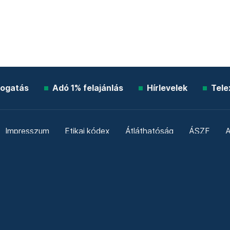
ogatás
Adó 1% felajánlás
Hírlevelek
Tele
Impresszum
Etikai kódex
Átláthatóság
ÁSZF
A
Süti beállítások
Szabályzatok
Kommentelési szabály