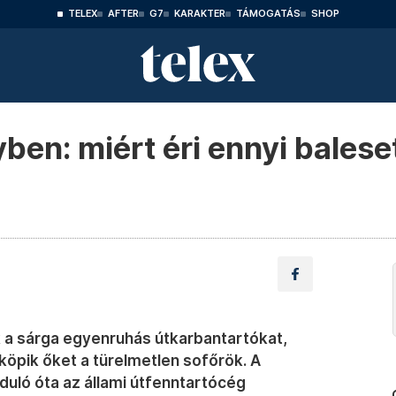
TELEX
AFTER
G7
KARAKTER
TÁMOGATÁS
SHOP
ben: miért éri ennyi balese
 a sárga egyenruhás útkarbantartókat,
eköpik őket a türelmetlen sofőrök. A
duló óta az állami útfenntartócég