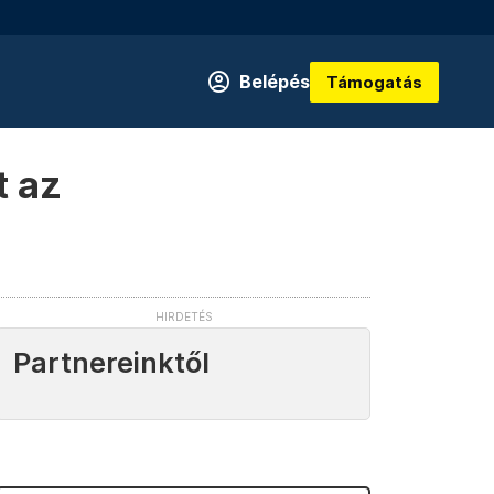
Belépés
Támogatás
t az
Partnereinktől