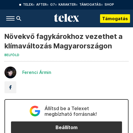
TELEX
AFTER
G7
KARAKTER
TÁMOGATÁS
SHOP
Támogatás
Növekvő fagykárokhoz vezethet a
klímaváltozás Magyarországon
BELFÖLD
Ferenci Ármin
Állítsd be a Telexet
megbízható forrásnak!
Beállítom