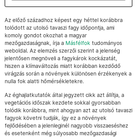
Az előző századhoz képest egy héttel korábbra
tolódott az utolsó tavaszi fagy időpontja, ami
komoly gondot okozhat a magyar
mezőgazdaságnak, írja a
Másfélfok
tudományos
weboldal. Az elemzés szerzői szerint a jelenség
jelentősen megnöveli a fagykárok kockázatát,
hiszen a klímaváltozás miatt korábban kezdődő
virágzás során a növények különösen érzékenyek a
nulla fok alatti hőmérsékletekre.
Az éghajlatkutatók által jegyzett cikk azt állítja, a
vegetációs időszak kezdete sokkal gyorsabban
tolódik korábbra, mint ahogyan azt az utolsó tavaszi
fagyok követni tudják, így ez a növények
fejlődésében a jelenleginél nagyobb visszaeséshez
és esetenként még súlyosabb mezőgazdasági