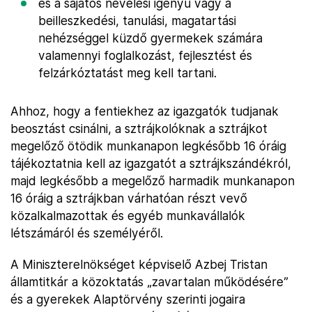
és a sajátos nevelési igényű vagy a
beilleszkedési, tanulási, magatartási
nehézséggel küzdő gyermekek számára
valamennyi foglalkozást, fejlesztést és
felzárkóztatást meg kell tartani.
Ahhoz, hogy a fentiekhez az igazgatók tudjanak
beosztást csinálni, a sztrájkolóknak a sztrájkot
megelőző ötödik munkanapon legkésőbb 16 óráig
tájékoztatnia kell az igazgatót a sztrájkszándékról,
majd legkésőbb a megelőző harmadik munkanapon
16 óráig a sztrájkban várhatóan részt vevő
közalkalmazottak és egyéb munkavállalók
létszámáról és személyéről.
A Miniszterelnökséget képviselő Azbej Tristan
államtitkár a közoktatás „zavartalan működésére”
és a gyerekek Alaptörvény szerinti jogaira