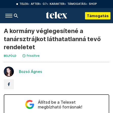
TELEX
AFTER
G7
KARAKTER
TÁMOGATÁS
SHOP
Támogatás
A kormány véglegesítené a
tanársztrájkot láthatatlanná tevő
rendeletet
frissítve
BELFÖLD
Bozsó Ágnes
Állítsd be a Telexet
megbízható forrásnak!