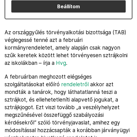
Beállítom
Az országgyűlés törvényalkotási bizottsága (TAB)
véglegessé tenné azt a februári
kormányrendeletet, amely alapján csak nagyon
szűk keretek között lehet törvényesen sztrájkolni
az iskolákban – írja a
Hvg
.
A februárban meghozott elégséges
szolgáltatásokat előíró
rendeletről
akkor azt
mondták a tanárok, hogy láthatatlanná teszi a
sztrájkot, és ellehetetleníti alapvető jogukat, a
sztrájkjogot. Ezt viszi tovább „a veszélyhelyzet
megszűnésével összefüggő szabályozási
kérdésekről” szóló törvényjavaslat, amihez egy
módosítással hozzácsapták a korábban járványügyi