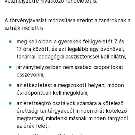
vészhelyzetre hivatkozó rendeletet is.
A törvényjavaslat módosítása szerint a tanároknak a
sztrájk mellett is
meg kell oldani a gyerekek felügyeletét 7 és
17 óra között, és ezt legalább egy óvónővel,
tanárral, pedagógiai asszisztenssel kell ellátni,
járványhelyzetben nem szabad csoportokat
összevonni,
az étkeztetést a megszokott helyen, módon
és időpontban kell megoldani,
az érettségiző osztályok számára a kötelező
érettségi tantárgyakból minden órát kötelező
megtartani, mindenki másnak minden tárgyból
az órák felét,