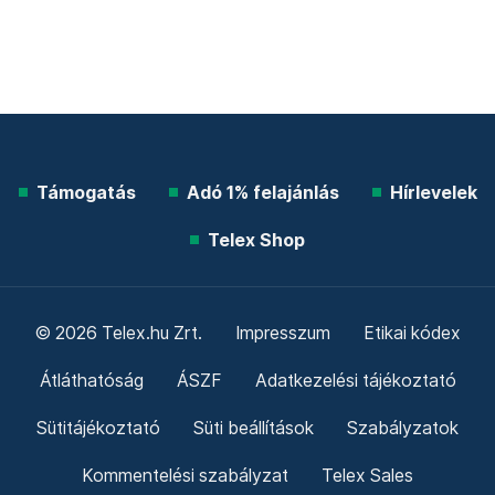
Támogatás
Adó 1% felajánlás
Hírlevelek
Telex Shop
© 2026 Telex.hu Zrt.
Impresszum
Etikai kódex
Átláthatóság
ÁSZF
Adatkezelési tájékoztató
Sütitájékoztató
Süti beállítások
Szabályzatok
Kommentelési szabályzat
Telex Sales