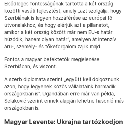
Elsődleges fontosságúnak tartotta a két ország
közötti vasúti fejlesztést, amely „azt szolgálja, hogy
Szerbiának is legyen hozzáférése az európai fő
útvonalakhoz, és hogy elérjük azt a pillanatot,
amikor a két ország között már nem EU-s határ
húzódik, hanem olyan határ”, amelyen át intenzív
áru-, személy- és tőkeforgalom zajlik majd.
Fontos a magyar befektetők megjelenése
Szerbiában, és viszont.
A szerb diplomata szerint „együtt kell dolgoznunk
azon, hogy legyenek közös vállalataink harmadik
országokban is”. Ugandában erre már van példa,
Selaković szerint ennek alapján lehetne hasonló más
országokban is.
Magyar Levente: Ukrajna tartózkodjon