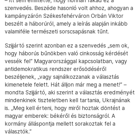
– itt sem említette, hogy honnan fakad ez a
szenvedés. Beszéde hasonló volt ahhoz, ahogyan a
kampányzárón Székesfehérváron Orbán Viktor
beszélt a háborúról, amely a leírás alapján inkább
valamiféle természeti sorscsapásnak tűnt.
Szijjártó szerint azonban ez a szenvedés „sem ok,
hogy háborús bűnökben való cinkosság kérdését
vessék fel” Magyarországgal kapcsolatban, vagy
antidemokratikus rendszer erősödéséről
beszéljenek, „vagy sajnálkozzanak a választás
kimenetele felett. Hát álljon már meg a menet!” –
mondta Szijjártó, aki szerint a választás eredményét
mindenkinek tiszteletben kell tartania, Ukrajnának
is. „Meg kell érteni, hogy miről hoztak döntést a
magyar emberek: békéről és biztonságról. A
kormány álláspontja mellett sorakoztak fel a
választók.”