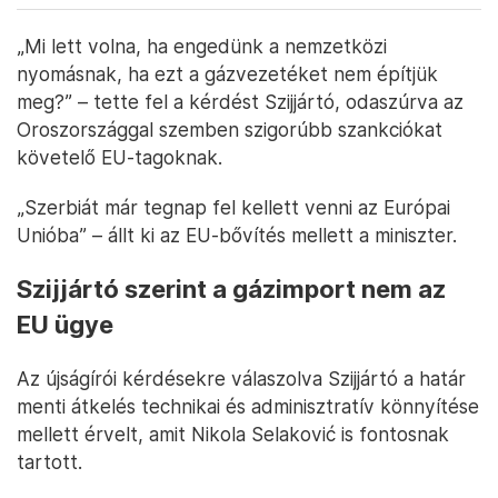
„Mi lett volna, ha engedünk a nemzetközi
nyomásnak, ha ezt a gázvezetéket nem építjük
meg?” – tette fel a kérdést Szijjártó, odaszúrva az
Oroszországgal szemben szigorúbb szankciókat
követelő EU-tagoknak.
„Szerbiát már tegnap fel kellett venni az Európai
Unióba” – állt ki az EU-bővítés mellett a miniszter.
Szijjártó szerint a gázimport nem az
EU ügye
Az újságírói kérdésekre válaszolva Szijjártó a határ
menti átkelés technikai és adminisztratív könnyítése
mellett érvelt, amit Nikola Selaković is fontosnak
tartott.