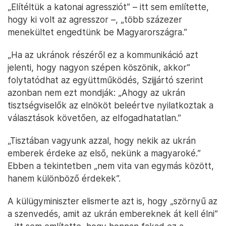
„Elítéltük a katonai agressziót” – itt sem említette,
hogy ki volt az agresszor –, „több százezer
menekültet engedtünk be Magyarországra.”
„Ha az ukránok részéről ez a kommunikáció azt
jelenti, hogy nagyon szépen köszönik, akkor”
folytatódhat az együttműködés, Szijjártó szerint
azonban nem ezt mondják: „Ahogy az ukrán
tisztségviselők az elnököt beleértve nyilatkoztak a
választások követően, az elfogadhatatlan.”
„Tisztában vagyunk azzal, hogy nekik az ukrán
emberek érdeke az első, nekünk a magyaroké.”
Ebben a tekintetben „nem vita van egymás között,
hanem különböző érdekek”.
A külügyminiszter elismerte azt is, hogy „szörnyű az
a szenvedés, amit az ukrán embereknek át kell élni”