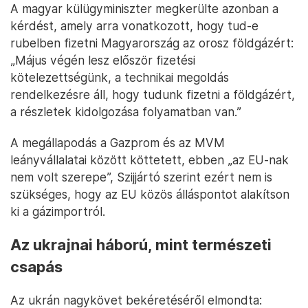
A magyar külügyminiszter megkerülte azonban a
kérdést, amely arra vonatkozott, hogy tud-e
rubelben fizetni Magyarország az orosz földgázért:
„Május végén lesz először fizetési
kötelezettségünk, a technikai megoldás
rendelkezésre áll, hogy tudunk fizetni a földgázért,
a részletek kidolgozása folyamatban van.”
A megállapodás a Gazprom és az MVM
leányvállalatai között köttetett, ebben „az EU-nak
nem volt szerepe”, Szijjártó szerint ezért nem is
szükséges, hogy az EU közös álláspontot alakítson
ki a gázimportról.
Az ukrajnai háború, mint természeti
csapás
Az ukrán nagykövet bekéretéséről elmondta: