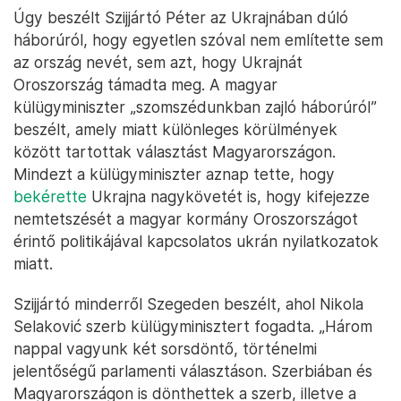
Úgy beszélt Szijjártó Péter az Ukrajnában dúló
háborúról, hogy egyetlen szóval nem említette sem
az ország nevét, sem azt, hogy Ukrajnát
Oroszország támadta meg. A magyar
külügyminiszter „szomszédunkban zajló háborúról”
beszélt, amely miatt különleges körülmények
között tartottak választást Magyarországon.
Mindezt a külügyminiszter aznap tette, hogy
bekérette
Ukrajna nagykövetét is, hogy kifejezze
nemtetszését a magyar kormány Oroszországot
érintő politikájával kapcsolatos ukrán nyilatkozatok
miatt.
Szijjártó minderről Szegeden beszélt, ahol Nikola
Selaković szerb külügyminisztert fogadta. „Három
nappal vagyunk két sorsdöntő, történelmi
jelentőségű parlamenti választáson. Szerbiában és
Magyarországon is dönthettek a szerb, illetve a