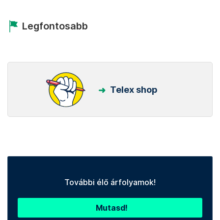
Legfontosabb
Telex shop
További élő árfolyamok!
Mutasd!