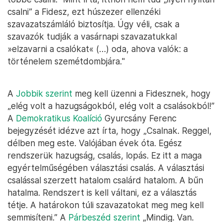
csalni” a Fidesz, ezt húszezer ellenzéki
szavazatszámláló biztosítja. Úgy véli, csak a
szavazók tudják a vasárnapi szavazatukkal
»elzavarni a csalókat« (…) oda, ahova valók: a
történelem szemétdombjára."
A
Jobbik szerint
meg kell üzenni a Fidesznek, hogy
„elég volt a hazugságokból, elég volt a csalásokból!”
A
Demokratikus Koalíció
Gyurcsány Ferenc
bejegyzését idézve azt írta, hogy „Csalnak. Reggel,
délben meg este. Valójában évek óta. Egész
rendszerük hazugság, csalás, lopás. Ez itt a maga
egyértelműségében választási csalás. A választási
csalással szerzett hatalom csalárd hatalom. A bűn
hatalma. Rendszert is kell váltani, ez a választás
tétje. A határokon túli szavazatokat meg meg kell
semmisíteni.” A
Párbeszéd szerint
„Mindig. Van.