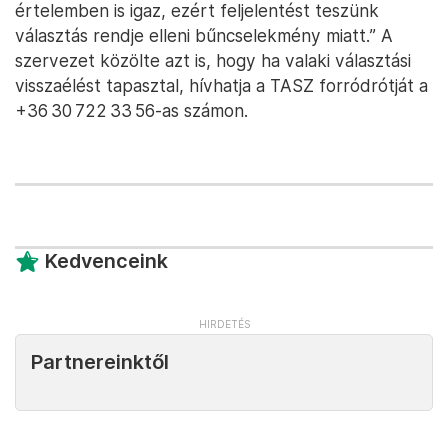
értelemben is igaz, ezért feljelentést teszünk
választás rendje elleni bűncselekmény miatt.” A
szervezet közölte azt is, hogy ha valaki választási
visszaélést tapasztal, hívhatja a TASZ forródrótját a
+36 30 722 33 56-as számon.
Kedvenceink
Partnereinktől