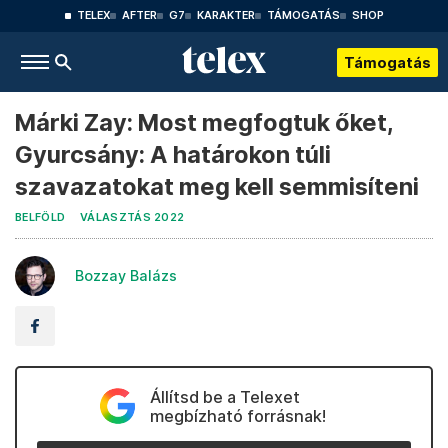
TELEX
AFTER
G7
KARAKTER
TÁMOGATÁS
SHOP
Támogatás
Márki Zay: Most megfogtuk őket,
Gyurcsány: A határokon túli
szavazatokat meg kell semmisíteni
BELFÖLD
VÁLASZTÁS 2022
Bozzay Balázs
Állítsd be a Telexet
megbízható forrásnak!