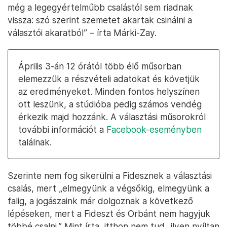
még a legegyértelműbb csalástól sem riadnak
vissza: szó szerint szemetet akartak csinálni a
választói akaratból” – írta Márki-Zay.
Április 3-án 12 órától több élő műsorban
elemezzük a részvételi adatokat és követjük
az eredményeket. Minden fontos helyszínen
ott leszünk, a stúdióba pedig számos vendég
érkezik majd hozzánk. A választási műsorokról
további információt a
Facebook-eseményben
találnak.
Szerinte nem fog sikerülni a Fidesznek a választási
csalás, mert „elmegyünk a végsőkig, elmegyünk a
falig, a jogászaink már dolgoznak a következő
lépéseken, mert a Fideszt és Orbánt nem hagyjuk
többé csalni.” Mint írta, itthon nem tud „ilyen nyíltan