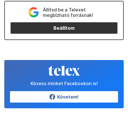
Állítsd be a Telexet
megbízható forrásnak!
Beállítom
Kövess minket Facebookon is!
Követem!