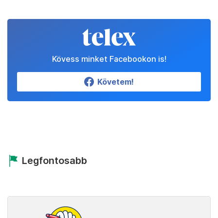
Kövess minket Facebookon is!
Követem!
Legfontosabb