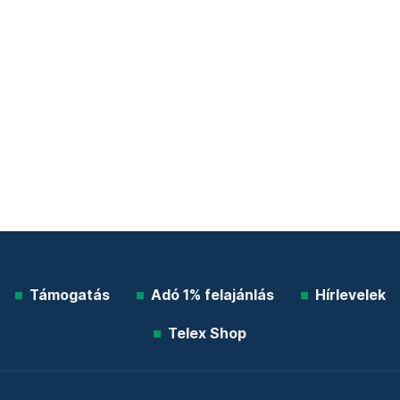
Támogatás
Adó 1% felajánlás
Hírlevelek
Telex Shop