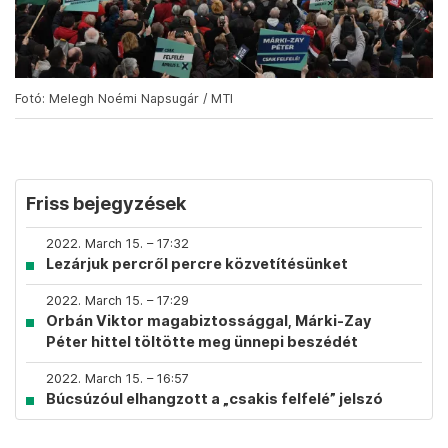
Fotó: Melegh Noémi Napsugár / MTI
Friss bejegyzések
2022. March 15. – 17:32
Lezárjuk percről percre közvetítésünket
2022. March 15. – 17:29
Orbán Viktor magabiztossággal, Márki-Zay
Péter hittel töltötte meg ünnepi beszédét
2022. March 15. – 16:57
Búcsúzóul elhangzott a „csakis felfelé” jelszó