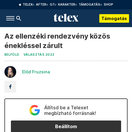
TELEX
AFTER
G7
KARAKTER
TÁMOGATÁS
SHOP
Támogatás
Az ellenzéki rendezvény közös
énekléssel zárult
BELFÖLD
VÁLASZTÁS 2022
Előd Fruzsina
Állítsd be a Telexet
megbízható forrásnak!
Beállítom