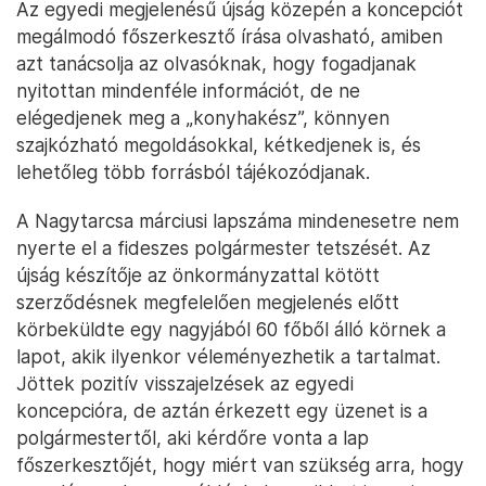
Az egyedi megjelenésű újság közepén a koncepciót
megálmodó főszerkesztő írása olvasható, amiben
azt tanácsolja az olvasóknak, hogy fogadjanak
nyitottan mindenféle információt, de ne
elégedjenek meg a „konyhakész”, könnyen
szajkózható megoldásokkal, kétkedjenek is, és
lehetőleg több forrásból tájékozódjanak.
A Nagytarcsa márciusi lapszáma mindenesetre nem
nyerte el a fideszes polgármester tetszését. Az
újság készítője az önkormányzattal kötött
szerződésnek megfelelően megjelenés előtt
körbeküldte egy nagyjából 60 főből álló körnek a
lapot, akik ilyenkor véleményezhetik a tartalmat.
Jöttek pozitív visszajelzések az egyedi
koncepcióra, de aztán érkezett egy üzenet is a
polgármestertől, aki kérdőre vonta a lap
főszerkesztőjét, hogy miért van szükség arra, hogy