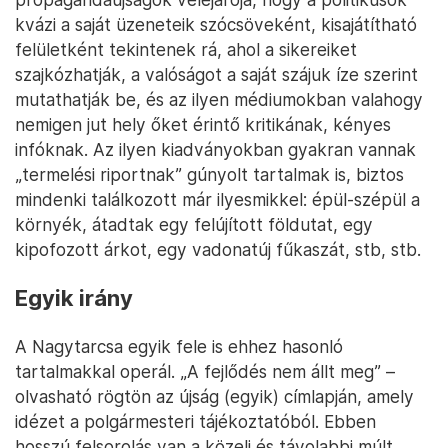
kvázi a saját üzeneteik szócsöveként, kisajátítható
felületként tekintenek rá, ahol a sikereiket
szajkózhatják, a valóságot a saját szájuk íze szerint
mutathatják be, és az ilyen médiumokban valahogy
nemigen jut hely őket érintő kritikának, kényes
infóknak. Az ilyen kiadványokban gyakran vannak
„termelési riportnak” gúnyolt tartalmak is, biztos
mindenki találkozott már ilyesmikkel: épül-szépül a
környék, átadtak egy felújított földutat, egy
kipofozott árkot, egy vadonatúj fűkaszát, stb, stb.
Egyik irány
A Nagytarcsa egyik fele is ehhez hasonló
tartalmakkal operál. „A fejlődés nem állt meg” –
olvasható rögtön az újság (egyik) címlapján, amely
idézet a polgármesteri tájékoztatóból. Ebben
hosszú felsorolás van a közeli és távolabbi múlt