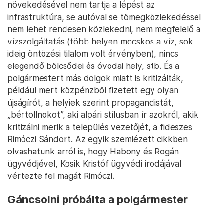
növekedésével nem tartja a lépést az
infrastruktúra, se autóval se tömegközlekedéssel
nem lehet rendesen közlekedni, nem megfelelő a
vízszolgáltatás (több helyen mocskos a víz, sok
ideig öntözési tilalom volt érvényben), nincs
elegendő bölcsődei és óvodai hely, stb. És a
polgármestert más dolgok miatt is kritizálták,
például mert közpénzből fizetett egy olyan
újságírót, a helyiek szerint propagandistát,
„bértollnokot”, aki alpári stílusban ír azokról, akik
kritizálni merik a település vezetőjét, a fideszes
Rimóczi Sándort. Az egyik szemlézett cikkben
olvashatunk arról is, hogy Habony és Rogán
ügyvédjével, Kosik Kristóf ügyvédi irodájával
vértezte fel magát Rimóczi.
Gáncsolni próbálta a polgármester