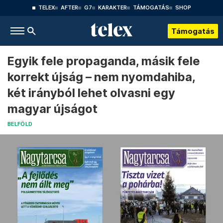
TELEX
AFTER
G7
KARAKTER
TÁMOGATÁS
SHOP
Támogatás
Egyik fele propaganda, másik fele
korrekt újság – nem nyomdahiba,
két irányból lehet olvasni egy
magyar újságot
BELFÖLD