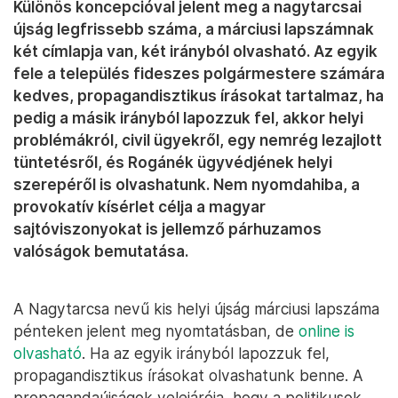
Különös koncepcióval jelent meg a nagytarcsai
újság legfrissebb száma, a márciusi lapszámnak
két címlapja van, két irányból olvasható. Az egyik
fele a település fideszes polgármestere számára
kedves, propagandisztikus írásokat tartalmaz, ha
pedig a másik irányból lapozzuk fel, akkor helyi
problémákról, civil ügyekről, egy nemrég lezajlott
tüntetésről, és Rogánék ügyvédjének helyi
szerepéről is olvashatunk. Nem nyomdahiba, a
provokatív kísérlet célja a magyar
sajtóviszonyokat is jellemző párhuzamos
valóságok bemutatása.
A Nagytarcsa nevű kis helyi újság márciusi lapszáma
pénteken jelent meg nyomtatásban, de
online is
olvasható
. Ha az egyik irányból lapozzuk fel,
propagandisztikus írásokat olvashatunk benne. A
propagandaújságok velejárója, hogy a politikusok