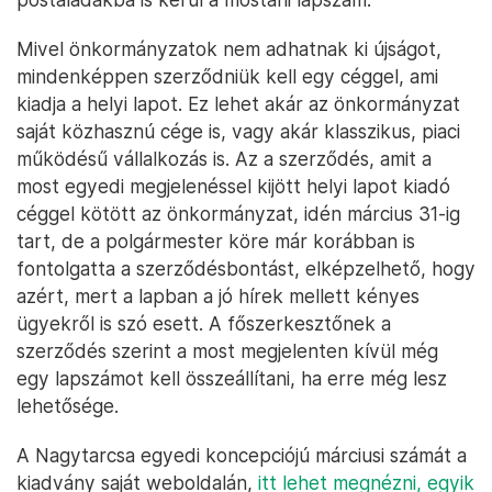
Mivel önkormányzatok nem adhatnak ki újságot,
mindenképpen szerződniük kell egy céggel, ami
kiadja a helyi lapot. Ez lehet akár az önkormányzat
saját közhasznú cége is, vagy akár klasszikus, piaci
működésű vállalkozás is. Az a szerződés, amit a
most egyedi megjelenéssel kijött helyi lapot kiadó
céggel kötött az önkormányzat, idén március 31-ig
tart, de a polgármester köre már korábban is
fontolgatta a szerződésbontást, elképzelhető, hogy
azért, mert a lapban a jó hírek mellett kényes
ügyekről is szó esett. A főszerkesztőnek a
szerződés szerint a most megjelenten kívül még
egy lapszámot kell összeállítani, ha erre még lesz
lehetősége.
A Nagytarcsa egyedi koncepciójú márciusi számát a
kiadvány saját weboldalán,
itt lehet megnézni, egyik