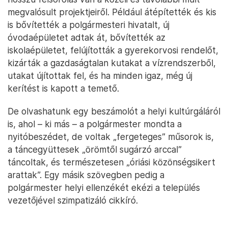
megvalósult projektjeiről. Például átépítették és kis
is bővítették a polgármesteri hivatalt, új
óvodaépületet adtak át, bővítették az
iskolaépületet, felújították a gyerekorvosi rendelőt,
kizárták a gazdaságtalan kutakat a vízrendszerből,
utakat újítottak fel, és ha minden igaz, még új
kerítést is kapott a temető.
De olvashatunk egy beszámolót a helyi kultúrgáláról
is, ahol – ki más – a polgármester mondta a
nyitóbeszédet, de voltak „fergeteges” műsorok is,
a táncegyüttesek „örömtől sugárzó arccal”
táncoltak, és természetesen „óriási közönségsikert
arattak”. Egy másik szövegben pedig a
polgármester helyi ellenzékét ekézi a település
vezetőjével szimpatizáló cikkíró.