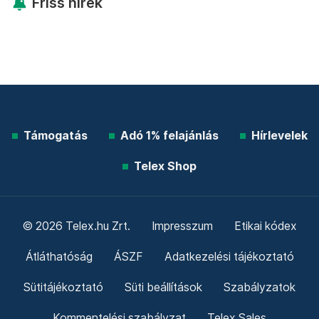
Friss hírek
Támogatás
Adó 1% felajánlás
Hírlevelek
Telex Shop
© 2026 Telex.hu Zrt.
Impresszum
Etikai kódex
Átláthatóság
ÁSZF
Adatkezelési tájékoztató
Sütitájékoztató
Süti beállítások
Szabályzatok
Kommentelési szabályzat
Telex Sales