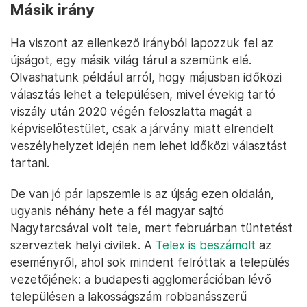
Másik irány
Ha viszont az ellenkező irányból lapozzuk fel az
újságot, egy másik világ tárul a szemünk elé.
Olvashatunk például arról, hogy májusban időközi
választás lehet a településen, mivel évekig tartó
viszály után 2020 végén feloszlatta magát a
képviselőtestület, csak a járvány miatt elrendelt
veszélyhelyzet idején nem lehet időközi választást
tartani.
De van jó pár lapszemle is az újság ezen oldalán,
ugyanis néhány hete a fél magyar sajtó
Nagytarcsával volt tele, mert februárban tüntetést
szerveztek helyi civilek. A
Telex is beszámolt
az
eseményről, ahol sok mindent felróttak a település
vezetőjének: a budapesti agglomerációban lévő
településen a lakosságszám robbanásszerű