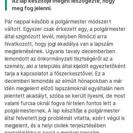
Az lap készítője megint leszögezte, hogy
meg fog jelenni.
Pár nappal később a polgármester módszert
váltott. Egyszer csak érkezett egy, a polgármester
által szignózott levél, melyben Rimóczi arra
hivatkozott, hogy jogi akadálya van a lapszám
megjelenésének. Ugyanis tavaly decemberben
lemondott az önkormányzati tisztségéről az a
személy, aki a település által kijelölt egyeztetőként
tarja a kapcsolatot a főszerkesztővel. Ez a
decemberi lemondás az elmúlt hónapokban a már
idén megjelent előző lapszámoknál egyáltalán nem
jelentett akadályt, szóba se került ilyesmi, de most
valami furcsa oknál fogva hirtelen fontos lett a
polgármesternek. A lap készítője a polgármester
által felvetett jogi problémát vitatta, ezért végül is
megjelent, és a helyi civilek terjesztésében
postaládákba is kerül a mostani lapszám.