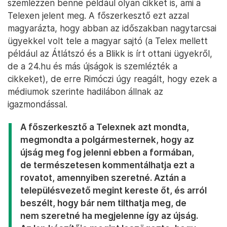
szemlézzen benne például olyan cikket is, ami a
Telexen jelent meg. A főszerkesztő ezt azzal
magyarázta, hogy abban az időszakban nagytarcsai
ügyekkel volt tele a magyar sajtó (a Telex mellett
például az Átlátszó és a Blikk is írt ottani ügyekről,
de a 24.hu és más újságok is szemlézték a
cikkeket), de erre Rimóczi úgy reagált, hogy ezek a
médiumok szerinte hadilábon állnak az
igazmondással.
A főszerkesztő a Telexnek azt mondta,
megmondta a polgármesternek, hogy az
újság meg fog jelenni ebben a formában,
de természetesen kommentálhatja ezt a
rovatot, amennyiben szeretné. Aztán a
településvezető megint kereste őt, és arról
beszélt, hogy bár nem tilthatja meg, de
nem szeretné ha megjelenne így az újság.