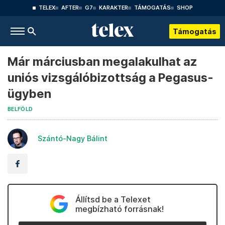
TELEX
AFTER
G7
KARAKTER
TÁMOGATÁS
SHOP
Támogatás
Már márciusban megalakulhat az
uniós vizsgálóbizottság a Pegasus-
ügyben
BELFÖLD
Szántó-Nagy Bálint
Állítsd be a Telexet
megbízható forrásnak!