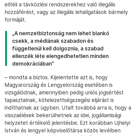
elítéli a távközlési rendszerekhez való illegális
hozzáférést, vagy az illegális lehallgatások bármely
formáját.
„A nemzetbiztonság nem lehet biankó
csekk, a médiának szabadon és
függetlenül kell dolgoznia, a szabad
ellenzék léte elengedhetetlen minden
demokráciában”
– mondta a biztos. Kijelentette azt is, hogy
Magyarország és Lengyelország esetében is
vizsgálódnak, amennyiben pedig uniós jogsértést
tapasztalnak, kötelezettségszegési eljárást is
indíthatnak az ügyben. Utalt továbbá arra is, hogy a
visszaélések bekerülhetnek az idei, jogállamisági
helyzetet értékelő jelentésbe. Ezt korábban Ujhelyi
István és lengyel képviselőtársa közös levélben