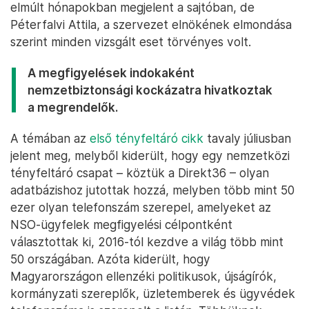
elmúlt hónapokban megjelent a sajtóban, de
Péterfalvi Attila, a szervezet elnökének elmondása
szerint minden vizsgált eset törvényes volt.
A megfigyelések indokaként
nemzetbiztonsági kockázatra hivatkoztak
a megrendelők.
A témában az
első tényfeltáró cikk
tavaly júliusban
jelent meg, melyből kiderült, hogy egy nemzetközi
tényfeltáró csapat – köztük a Direkt36 – olyan
adatbázishoz jutottak hozzá, melyben több mint 50
ezer olyan telefonszám szerepel, amelyeket az
NSO-ügyfelek megfigyelési célpontként
választottak ki, 2016-tól kezdve a világ több mint
50 országában. Azóta kiderült, hogy
Magyarországon ellenzéki politikusok, újságírók,
kormányzati szereplők, üzletemberek és ügyvédek