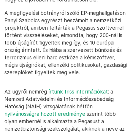
A megfigyelési botrányról szóló EP-meghallgatáson
Panyi Szabolcs egyrészt beszámolt a nemzetközi
projektről, amiben feltárták a Pegasus szoftverrel
történt visszaéléseket, elmondta, hogy 200-nál is
több újságírót figyeltek meg így, és 10 európai
ország érintett. És hiába a szervezett bűnözés és
terrorizmus elleni harc eszköze a kémszoftver,
mégis újságírókat, ellenzéki politikusokat, gazdasági
szereplőket figyeltek meg vele.
Az ügyről nemrég
írtunk friss információkat
: a
Nemzeti Adatvédelmi és Információszabadság
Hatóság (NAIH) vizsgálatának hétfőn
nyilvánosságra hozott eredménye
szerint több
olyan embernél is alkalmazta a Pegasust a
nemzetbiztonsági szakszolgálat, akiknek a neve az