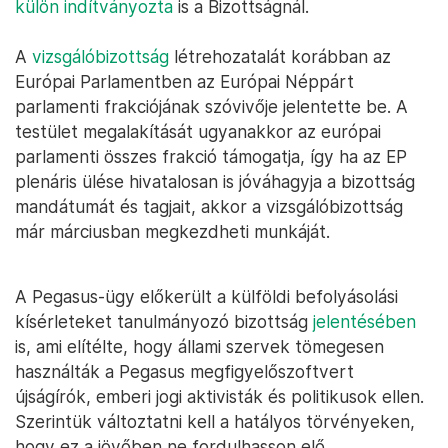
külön indítványozta
is a Bizottságnál.
A
vizsgálóbizottság
létrehozatalát
korábban az
Európai Parlamentben az Európai Néppárt
parlamenti frakciójának szóvivője jelentette be. A
testület megalakítását ugyanakkor az európai
parlamenti összes frakció támogatja, így ha az EP
plenáris ülése hivatalosan is jóváhagyja a bizottság
mandátumát és tagjait, akkor a vizsgálóbizottság
már márciusban megkezdheti munkáját.
A Pegasus-ügy előkerült a külföldi befolyásolási
kísérleteket tanulmányozó bizottság
jelentésében
is, ami elítélte, hogy állami szervek tömegesen
használták a Pegasus megfigyelőszoftvert
újságírók, emberi jogi aktivisták és politikusok ellen.
Szerintük változtatni kell a hatályos törvényeken,
hogy ez a jövőben ne fordulhasson elő.