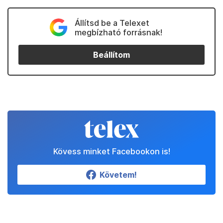
Állítsd be a Telexet
megbízható forrásnak!
Beállítom
Kövess minket Facebookon is!
Követem!