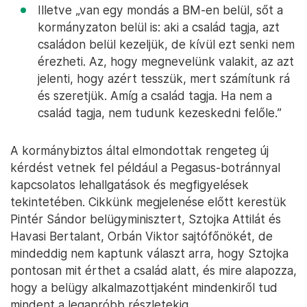
Illetve „van egy mondás a BM-en belül, sőt a
kormányzaton belül is: aki a család tagja, azt
családon belül kezeljük, de kívül ezt senki nem
érezheti. Az, hogy megnevelünk valakit, az azt
jelenti, hogy azért tesszük, mert számítunk rá
és szeretjük. Amíg a család tagja. Ha nem a
család tagja, nem tudunk kezeskedni felőle.”
A kormánybiztos által elmondottak rengeteg új
kérdést vetnek fel például a Pegasus-botránnyal
kapcsolatos lehallgatások és megfigyelések
tekintetében. Cikkünk megjelenése előtt kerestük
Pintér Sándor belügyminisztert, Sztojka Attilát és
Havasi Bertalant, Orbán Viktor sajtófőnökét, de
mindeddig nem kaptunk választ arra, hogy Sztojka
pontosan mit érthet a család alatt, és mire alapozza,
hogy a belügy alkalmazottjaként mindenkiről tud
mindent a legapróbb részletekig.