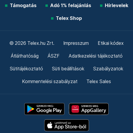
Támogatás
Adó 1% felajánlás
Hírlevelek
Telex Shop
© 2026 Telex.hu Zrt.
Impresszum
Etikai kódex
Átláthatóság
ÁSZF
Adatkezelési tájékoztató
Sütitájékoztató
Süti beállítások
Szabályzatok
Kommentelési szabályzat
Telex Sales