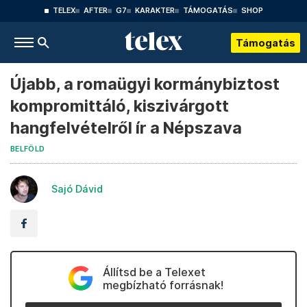
TELEX
AFTER
G7
KARAKTER
TÁMOGATÁS
SHOP
Támogatás
Újabb, a romaügyi kormánybiztost
kompromittáló, kiszivárgott
hangfelvételről ír a Népszava
BELFÖLD
Sajó Dávid
Állítsd be a Telexet
megbízható forrásnak!